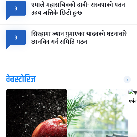
एमाले महासचिवको दाबी- रास्वपाको पतन
३
उदय जत्तिकै छिटो हुन्छ
सिरहामा ज्यान गुमाएका यादवको घटनाबारे
३
छानबिन गर्न समिति गठन
वेबस्टोरिज