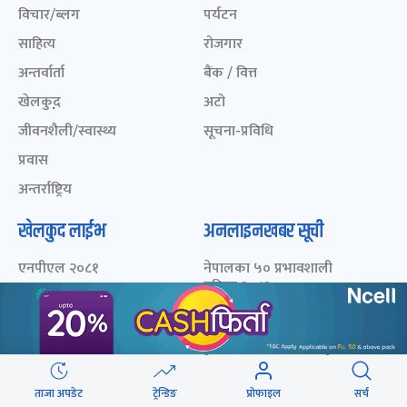
विचार/ब्लग
पर्यटन
साहित्य
रोजगार
अन्तर्वार्ता
बैंक / वित्त
खेलकुद़़
अटो
जीवनशैली/स्वास्थ्य
सूचना-प्रविधि
प्रवास
अन्तर्राष्ट्रिय
खेलकुद लाईभ
अनलाइनखबर सूची
एनपीएल २०८१
नेपालका ५० प्रभावशाली
महिला २०८२
ICC Men T20 World Cup
2024
नेपालका ५० प्रभावशाली
महिला २०८१
IPL 2024
नेपालका ५० प्रभावशाली
Aaha RARA Pokhara
महिला २०८०
gold cup
ताजा अपडेट
ट्रेन्डिङ
प्रोफाइल
सर्च