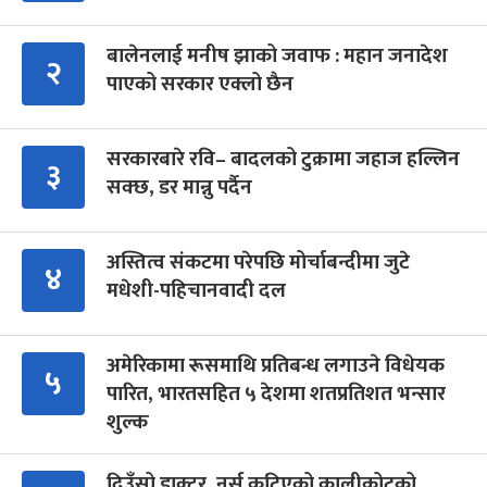
बालेनलाई मनीष झाको जवाफ : महान जनादेश
२
पाएको सरकार एक्लो छैन
सरकारबारे रवि– बादलको टुक्रामा जहाज हल्लिन
३
सक्छ, डर मान्नु पर्दैन
अस्तित्व संकटमा परेपछि मोर्चाबन्दीमा जुटे
४
मधेशी-पहिचानवादी दल
अमेरिकामा रूसमाथि प्रतिबन्ध लगाउने विधेयक
५
पारित, भारतसहित ५ देशमा शतप्रतिशत भन्सार
शुल्क
दिउँसो डाक्टर, नर्स कुटिएको कालीकोटको