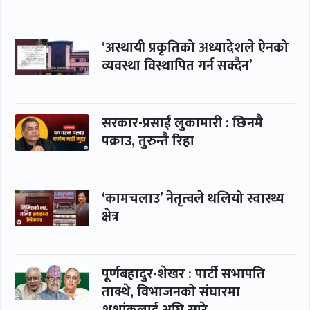
‘अस्थायी प्रकृतिको अध्यादेशले ऐनको
व्यवस्था विस्थापित गर्न सक्दैन’
सरकार-प्रसाईं लुकामारी : छिनमै
पक्राउ, तुरुन्तै रिहा
‘कामचलाउ’ नेतृत्वले थलियो स्वास्थ्य
क्षेत्र
पूर्णबहादुर-शेखर : पार्टी सभापति
ताक्थे, विभाजनको संघारमा
शशांकलाई अघि सारे