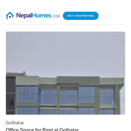
HOT PROPERTIES
Gothatar
S
Office Space for Rent at Gothatar
H