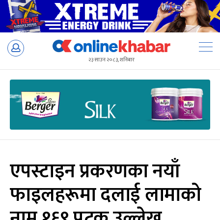
Skip
to
२३ साउन २०८३, शनिबार
content
एपस्टाइन प्रकरणका नयाँ
फाइलहरूमा दलाई लामाको
नाम १६९ पटक उल्लेख