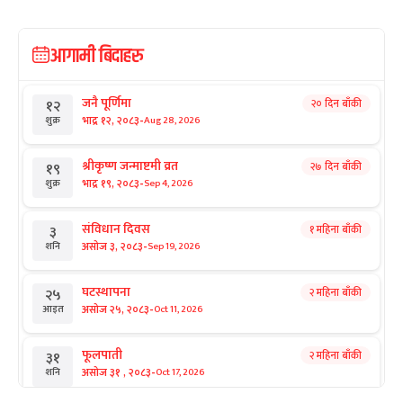
आगामी बिदाहरु
जनै पूर्णिमा
२० दिन बाँकी
१२
-
भाद्र १२, २०८३
Aug 28, 2026
शुक्र
श्रीकृष्ण जन्माष्टमी व्रत
२७ दिन बाँकी
१९
-
भाद्र १९, २०८३
Sep 4, 2026
शुक्र
संविधान दिवस
१ महिना बाँकी
३
-
असोज ३, २०८३
Sep 19, 2026
शनि
घटस्थापना
२ महिना बाँकी
२५
-
असोज २५, २०८३
Oct 11, 2026
आइत
फूलपाती
२ महिना बाँकी
३१
-
असोज ३१ , २०८३
Oct 17, 2026
शनि