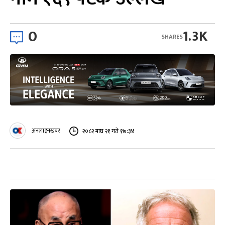
0
1.3K
SHARES
अनलाइनखबर
२०८२ माघ २१ गते १७:३४