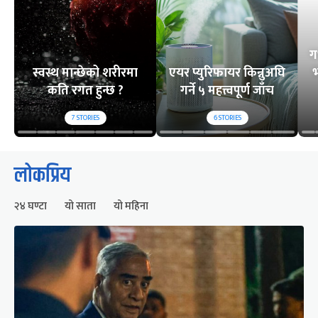
ग
स्वस्थ मान्छेको शरीरमा
एयर प्युरिफायर किन्नुअघि
भ
कति रगत हुन्छ ?
गर्ने ५ महत्त्वपूर्ण जाँच
7
STORIES
6
STORIES
लोकप्रिय
२४ घण्टा
यो साता
यो महिना