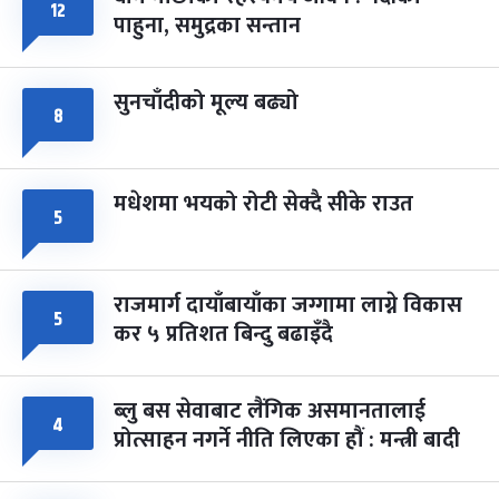
फागुपूर्णिमा
७ महिना बाँकी
८
१२
पाहुना, समुद्रका सन्तान
-
चैत्र ८, २०८३
Mar 22, 2027
सोम
सुनचाँदीको मूल्य बढ्यो
८
मधेशमा भयको रोटी सेक्दै सीके राउत
५
राजमार्ग दायाँबायाँका जग्गामा लाग्ने विकास
५
कर ५ प्रतिशत बिन्दु बढाइँदै
ब्लु बस सेवाबाट लैंगिक असमानतालाई
४
प्रोत्साहन नगर्ने नीति लिएका हौं : मन्त्री बादी