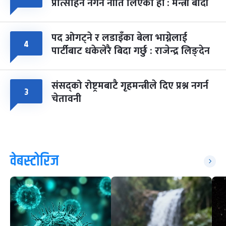
प्रोत्साहन नगर्ने नीति लिएका हौं : मन्त्री बादी
पद ओगट्ने र लडाइँका बेला भाग्नेलाई
४
पार्टीबाट धकेलेरै बिदा गर्छु : राजेन्द्र लिङ्देन
संसद्को रोष्ट्रमबाटै गृहमन्त्रीले दिए प्रश्न नगर्न
३
चेतावनी
वेबस्टोरिज