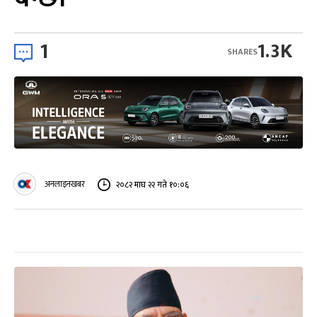
1
1.3K
SHARES
अनलाइनखबर
२०८२ माघ २२ गते १०:०६