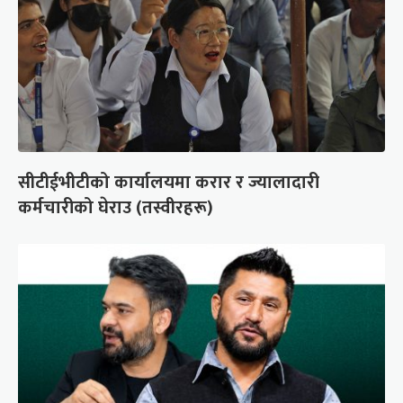
सीटीईभीटीको कार्यालयमा करार र ज्यालादारी
कर्मचारीको घेराउ (तस्वीरहरू)