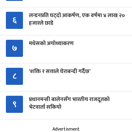
लन्डनप्रति घट्दो आकर्षण, एक वर्षमा ४ लाख २०
६
हजारले छाडे
मधेसको अयोध्याकरण
७
‘शक्ति र सत्ताले घेराबन्दी गर्दैछ’
८
प्रधानमन्त्री बालेनसँग भारतीय राजदूतको
९
भेटवार्ता सकियो
Advertisment