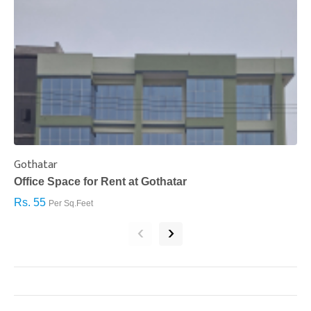
Gothatar
S
Office Space for Rent at Gothatar
H
Rs. 55
R
Per Sq.Feet
‹
›