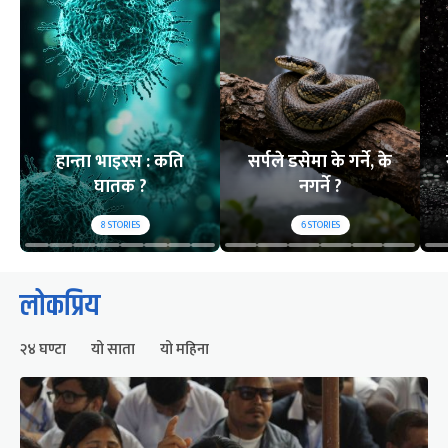
हान्ता भाइरस : कति
सर्पले डसेमा के गर्ने, के
घातक ?
नगर्ने ?
8
STORIES
6
STORIES
लोकप्रिय
२४ घण्टा
यो साता
यो महिना