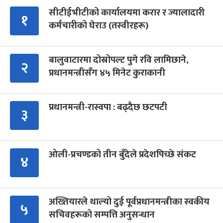
सीटीईभीटीको कार्यालयमा करार र ज्यालादारी
१
कर्मचारीको घेराउ (तस्वीरहरू)
बालुवाटारमा दोस्रोपल्ट पुगे रवि लामिछाने,
२
प्रधानमन्त्रीसँग ४५ मिनेट कुराकानी
प्रधानमन्त्री-रास्वपा : बढ्दैछ छटपटी
३
ओली-प्रचण्डको तीन बुँदेले प्रदेशपिच्छे संकट
४
अख्तियारले थाल्यो दुई पूर्वप्रधानमन्त्रीका स्वकीय
५
सचिवहरूको सम्पत्ति अनुसन्धान