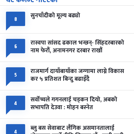
-
चैत्र ७, २०८३
Mar 21, 2027
आइत
सुनचाँदीको मूल्य बढ्यो
फागुपूर्णिमा
७ महिना बाँकी
८
८
-
चैत्र ८, २०८३
Mar 22, 2027
सोम
रास्वपा सांसद ढकाल भन्छन्- सिंहदरबारको
६
नाम फेरौं, अनामनगर दरबार राखौं
राजमार्ग दायाँबायाँका जग्गामा लाग्ने विकास
५
कर ५ प्रतिशत बिन्दु बढाइँदै
सर्वोच्चले गगनलाई चड्कन दियो, अबको
४
सभापति देउवा : मोहन बस्नेत
ब्लु बस सेवाबाट लैंगिक असमानतालाई
४