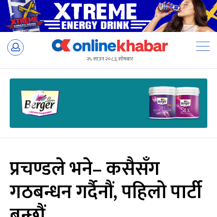
Skip
to
२५ साउन २०८३, सोमबार
content
प्रचण्डले भने– कसैसँग
गठबन्धन गर्दैनौं, पहिलो पार्टी
बन्छौं