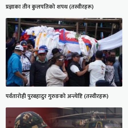
प्रज्ञाका तीन कुलपतिको शपथ (तस्वीरहरू)
पर्वतारोही पुरबहादुर गुरुङको अन्त्येष्टि (तस्वीरहरू)