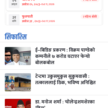
२५
-
असोज २५, २०८३
Oct 11, 2026
आइत
फूलपाती
२ महिना बाँकी
३१
-
असोज ३१ , २०८३
Oct 17, 2026
शनि
कार्तिक सङ्क्रान्ति
२ महिना बाँकी
१
सिफारिस
-
कार्तिक १, २०८३
Oct 18, 2026
आइत
ई–बिडिङ प्रकरण : विक्रम पाण्डेको
महानवमी
२ महिना बाँकी
३
-
कम्पनीले ७ करोड घटाएर फेर्‍यो
कार्तिक ३, २०८३
Oct 20, 2026
मंगल
बोलकबोल
विजयादशमी
२ महिना बाँकी
४
-
कार्तिक ४, २०८३
Oct 21, 2026
बुध
टेन्टमा उकुसमुकुस सुकुमवासी :
तत्काललाई ठिक, भविष्य अनिश्चित
पापा‌ङ्कुशा एकादशी व्रत
२ महिना बाँकी
५
-
कार्तिक ५, २०८३
Oct 22, 2026
बिहि
डा. मनोज शर्मा : चोलेन्द्रशमशेरका
कुकुर तिहार
३ महिना बाँकी
२२
-
कार्तिक २२, २०८३
Nov 8, 2026
आइत