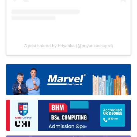
A post shared by Priyanka (@priyankachopra)