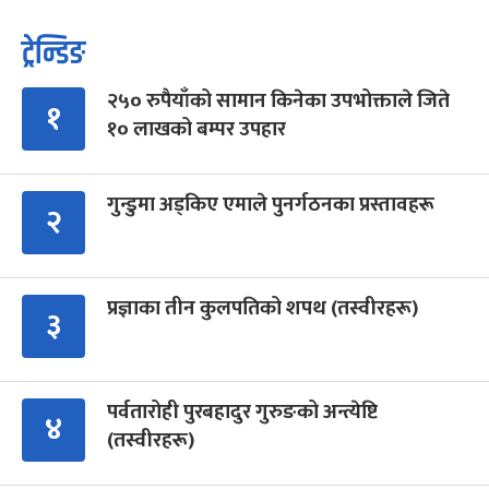
ट्रेन्डिङ
२५० रुपैयाँको सामान किनेका उपभोक्ताले जिते
१
१० लाखको बम्पर उपहार
गुन्डुमा अड्किए एमाले पुनर्गठनका प्रस्तावहरू
२
प्रज्ञाका तीन कुलपतिको शपथ (तस्वीरहरू)
३
पर्वतारोही पुरबहादुर गुरुङको अन्त्येष्टि
४
(तस्वीरहरू)