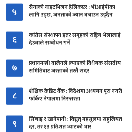
सेनाको नाइटभिजन हेलिकप्टर : भीआईपीका
५
लागि उड्छ, जनताको ज्यान बचाउन उड्दैन
कांग्रेस संस्थापन इतर समूहको राष्ट्रिय भेलालाई
६
देउवाले सम्बोधन गर्ने
प्रधानमन्त्री बालेनले ल्याएको विधेयक संसदीय
७
समितिबाट जस्ताको तस्तै सदर
शैक्षिक क्रेडिट बैंक : विदेशमा अध्ययन पूरा नगरी
८
फर्किए नेपालमा निरन्तरता
सिँचाइ र खानेपानी : विद्युत् महसुलमा सहुलियत
९
दर, तर १३ प्रतिशत भ्याटको भार