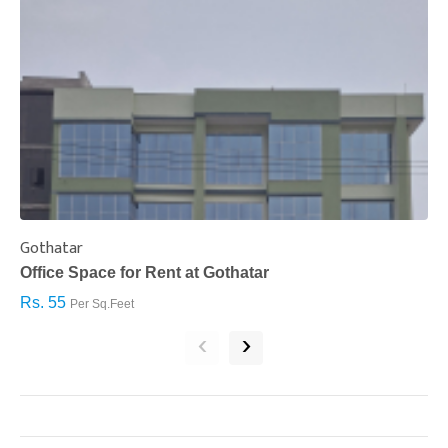
Gothatar
S
Office Space for Rent at Gothatar
H
Rs. 55
R
Per Sq.Feet
‹
›