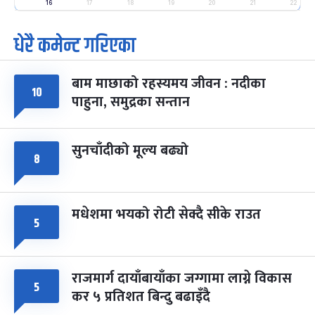
-
फाल्गुन २५, २०८३
Mar 9, 2027
मंगल
16
17
18
19
20
21
22
धेरै कमेन्ट गरिएका
पूर्णिमा व्रत
७ महिना बाँकी
७
-
चैत्र ७, २०८३
Mar 21, 2027
आइत
बाम माछाको रहस्यमय जीवन : नदीका
फागुपूर्णिमा
७ महिना बाँकी
८
१०
पाहुना, समुद्रका सन्तान
-
चैत्र ८, २०८३
Mar 22, 2027
सोम
सुनचाँदीको मूल्य बढ्यो
८
मधेशमा भयको रोटी सेक्दै सीके राउत
५
राजमार्ग दायाँबायाँका जग्गामा लाग्ने विकास
५
कर ५ प्रतिशत बिन्दु बढाइँदै