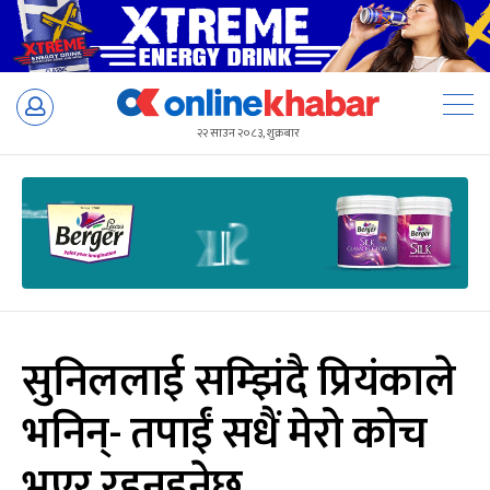
Skip
to
२२ साउन २०८३, शुक्रबार
content
सुनिललाई सम्झिंदै प्रियंकाले
भनिन्- तपाईं सधैं मेरो कोच
भएर रहनुहुनेछ