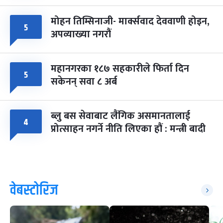
मोहन तिम्सिनाजी- मार्क्सवाद देववाणी होइन,
५
अपव्याख्या नगरौं
महानगरका १८७ सहकारीले फिर्ता दिन
५
सकेनन् सवा ८ अर्ब
ब्लु बस सेवाबाट लैंगिक असमानतालाई
४
प्रोत्साहन नगर्ने नीति लिएका हौं : मन्त्री बादी
वेबस्टोरिज