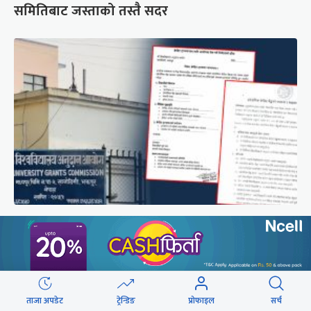
समितिबाट जस्ताको तस्तै सदर
शैक्षिक क्रेडिट बैंक : विदेशमा अध्ययन पूरा नगरी फर्किए
नेपालमा निरन्तरता
छुटाउनुभयो कि ?
ताजा अपडेट
ट्रेन्डिङ
प्रोफाइल
सर्च