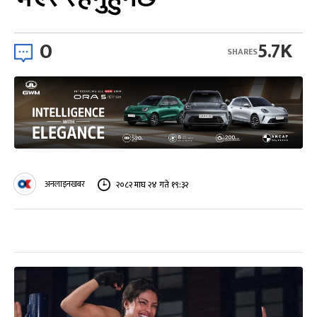
0
5.7K
SHARES
अनलाइनखबर
२०८२ माघ २४ गते १९:३२