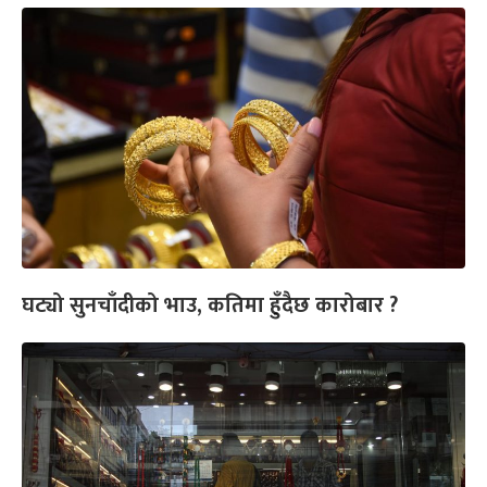
घट्यो सुनचाँदीको भाउ, कतिमा हुँदैछ कारोबार ?