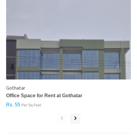
Gothatar
S
Office Space for Rent at Gothatar
H
Rs. 55
R
Per Sq.Feet
‹
›