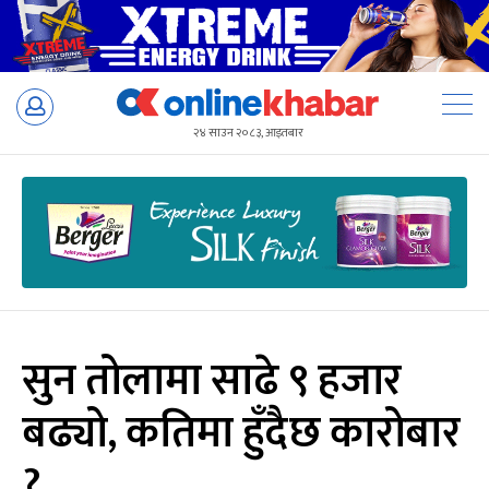
Skip
to
२४ साउन २०८३, आइतबार
content
सुन तोलामा साढे ९ हजार
बढ्यो, कतिमा हुँदैछ कारोबार
?