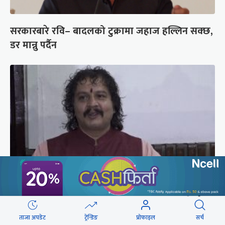
सरकारबारे रवि– बादलको टुक्रामा जहाज हल्लिन सक्छ,
डर मान्नु पर्दैन
रास्वपा सांसद ढकाल भन्छन्- सिंहदरबारको नाम फेरौं,
अनामनगर दरबार राखौं
ताजा अपडेट
ट्रेन्डिङ
प्रोफाइल
सर्च