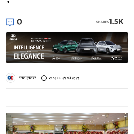
0
1.5K
SHARES
अनलाइनखबर
२०८२ माघ २५ गते ११:१९