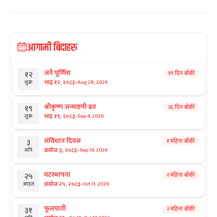
आगामी बिदाहरु
जनै पूर्णिमा
१९ दिन बाँकी
१२
-
भाद्र १२, २०८३
Aug 28, 2026
शुक्र
श्रीकृष्ण जन्माष्टमी व्रत
२६ दिन बाँकी
१९
-
भाद्र १९, २०८३
Sep 4, 2026
शुक्र
संविधान दिवस
१ महिना बाँकी
३
-
असोज ३, २०८३
Sep 19, 2026
शनि
घटस्थापना
२ महिना बाँकी
२५
-
असोज २५, २०८३
Oct 11, 2026
आइत
फूलपाती
२ महिना बाँकी
३१