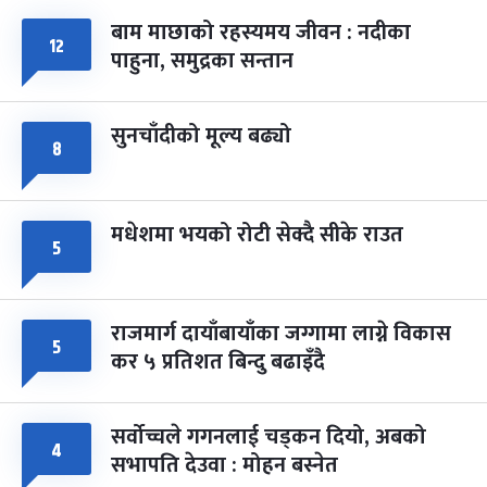
बाम माछाको रहस्यमय जीवन : नदीका
फागुपूर्णिमा
१२
७ महिना बाँकी
८
पाहुना, समुद्रका सन्तान
-
चैत्र ८, २०८३
Mar 22, 2027
सोम
सुनचाँदीको मूल्य बढ्यो
८
मधेशमा भयको रोटी सेक्दै सीके राउत
५
राजमार्ग दायाँबायाँका जग्गामा लाग्ने विकास
५
कर ५ प्रतिशत बिन्दु बढाइँदै
सर्वोच्चले गगनलाई चड्कन दियो, अबको
४
सभापति देउवा : मोहन बस्नेत