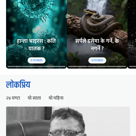
हान्ता भाइरस : कति
सर्पले डसेमा के गर्ने, के
घातक ?
नगर्ने ?
8
STORIES
6
STORIES
लोकप्रिय
२४ घण्टा
यो साता
यो महिना