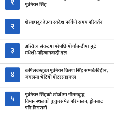
१
पूर्वमेयर सिंह
शेरबहादुर देउवा स्वदेश फर्किने समय परिवर्तन
२
अस्तित्व संकटमा परेपछि मोर्चाबन्दीमा जुटे
३
मधेशी-पहिचानवादी दल
कपिलवस्तुका पूर्वमेयर किरण सिंह सम्पर्कविहीन,
४
जंगलमा भेटियो मोटरसाइकल
पूर्वमेयर सिंहको खोजीमा गौतमबुद्ध
५
विमानस्थलको कुकुरसमेत परिचालन, ड्रोनबाट
पनि निगरानी