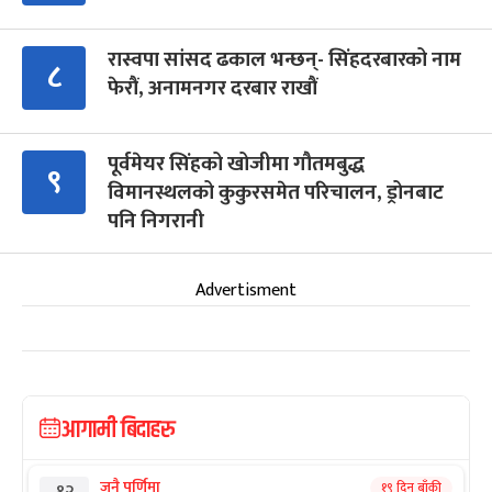
रास्वपा सांसद ढकाल भन्छन्- सिंहदरबारको नाम
८
फेरौं, अनामनगर दरबार राखौं
पूर्वमेयर सिंहको खोजीमा गौतमबुद्ध
९
विमानस्थलको कुकुरसमेत परिचालन, ड्रोनबाट
पनि निगरानी
Advertisment
आगामी बिदाहरु
जनै पूर्णिमा
१९ दिन बाँकी
१२