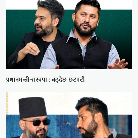
प्रधानमन्त्री-रास्वपा : बढ्दैछ छटपटी