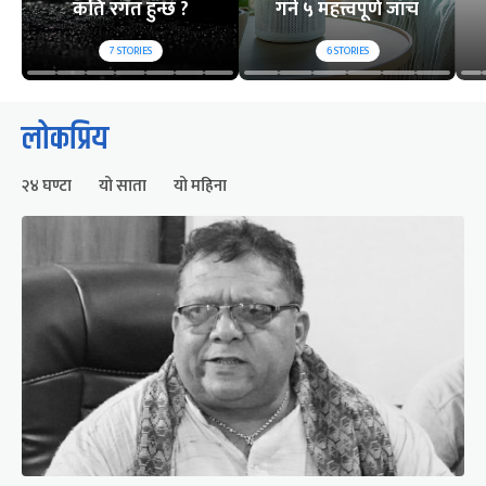
कति रगत हुन्छ ?
गर्ने ५ महत्त्वपूर्ण जाँच
7
STORIES
6
STORIES
लोकप्रिय
२४ घण्टा
यो साता
यो महिना