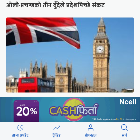
ओली-प्रचण्डको तीन बुँदेले प्रदेशपिच्छे संकट
लन्डनप्रति घट्दो आकर्षण, एक वर्षमा ४ लाख २०
हजारले छाडे
ताजा अपडेट
ट्रेन्डिङ
प्रोफाइल
सर्च