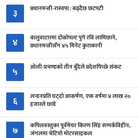
प्रधानमन्त्री-रास्वपा : बढ्दैछ छटपटी
३
बालुवाटारमा दोस्रोपल्ट पुगे रवि लामिछाने,
४
प्रधानमन्त्रीसँग ४५ मिनेट कुराकानी
ओली-प्रचण्डको तीन बुँदेले प्रदेशपिच्छे संकट
५
लन्डनप्रति घट्दो आकर्षण, एक वर्षमा ४ लाख २०
६
हजारले छाडे
कपिलवस्तुका पूर्वमेयर किरण सिंह सम्पर्कविहीन,
७
जंगलमा भेटियो मोटरसाइकल