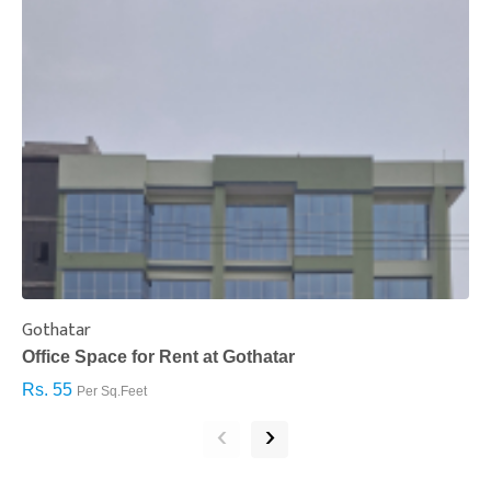
Gothatar
S
Office Space for Rent at Gothatar
H
Rs. 55
R
Per Sq.Feet
‹
›