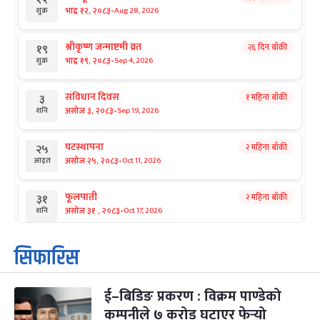
-
भाद्र १२, २०८३
Aug 28, 2026
शुक्र
श्रीकृष्ण जन्माष्टमी व्रत
२६ दिन बाँकी
१९
-
भाद्र १९, २०८३
Sep 4, 2026
शुक्र
संविधान दिवस
१ महिना बाँकी
३
-
असोज ३, २०८३
Sep 19, 2026
शनि
घटस्थापना
२ महिना बाँकी
२५
-
असोज २५, २०८३
Oct 11, 2026
आइत
फूलपाती
२ महिना बाँकी
३१
-
असोज ३१ , २०८३
Oct 17, 2026
शनि
कार्तिक सङ्क्रान्ति
२ महिना बाँकी
१
सिफारिस
-
कार्तिक १, २०८३
Oct 18, 2026
आइत
ई–बिडिङ प्रकरण : विक्रम पाण्डेको
महानवमी
२ महिना बाँकी
३
-
कम्पनीले ७ करोड घटाएर फेर्‍यो
कार्तिक ३, २०८३
Oct 20, 2026
मंगल