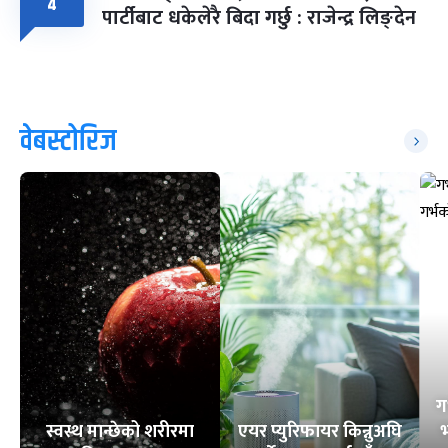
४
पार्टीबाट धकेलेरै बिदा गर्छु : राजेन्द्र लिङ्देन
वेबस्टोरिज
ग
स्वस्थ मान्छेको शरीरमा
एयर प्युरिफायर किन्नुअघि
भ