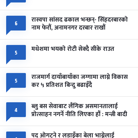
रास्वपा सांसद ढकाल भन्छन्- सिंहदरबारको
६
नाम फेरौं, अनामनगर दरबार राखौं
मधेशमा भयको रोटी सेक्दै सीके राउत
५
राजमार्ग दायाँबायाँका जग्गामा लाग्ने विकास
५
कर ५ प्रतिशत बिन्दु बढाइँदै
ब्लु बस सेवाबाट लैंगिक असमानतालाई
४
प्रोत्साहन नगर्ने नीति लिएका हौं : मन्त्री बादी
पद ओगट्ने र लडाइँका बेला भाग्नेलाई