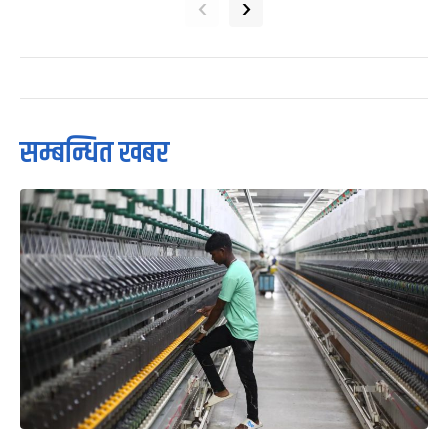
‹
›
सम्बन्धित खबर