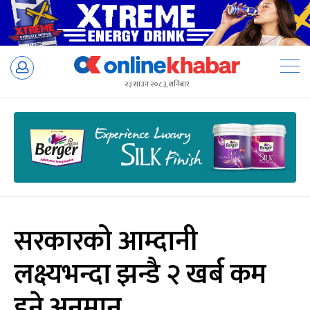
Skip
to
२३ साउन २०८३, शनिबार
content
सरकारको आम्दानी
लक्ष्यभन्दा झन्डै २ खर्ब कम
हुने अनुमान