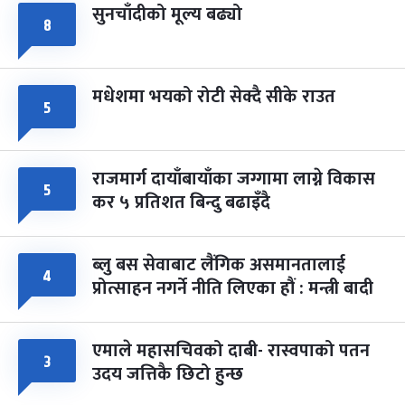
सुनचाँदीको मूल्य बढ्यो
८
मधेशमा भयको रोटी सेक्दै सीके राउत
५
राजमार्ग दायाँबायाँका जग्गामा लाग्ने विकास
५
कर ५ प्रतिशत बिन्दु बढाइँदै
ब्लु बस सेवाबाट लैंगिक असमानतालाई
४
प्रोत्साहन नगर्ने नीति लिएका हौं : मन्त्री बादी
एमाले महासचिवको दाबी- रास्वपाको पतन
३
उदय जत्तिकै छिटो हुन्छ