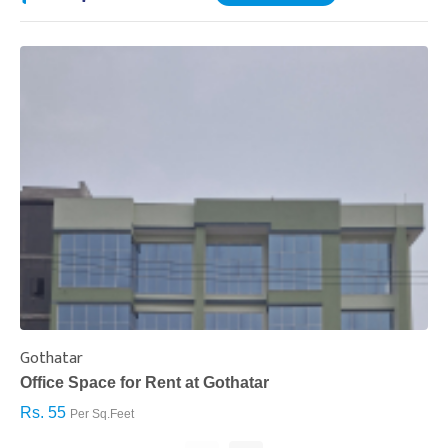
Gothatar
S
Office Space for Rent at Gothatar
H
Rs. 55
R
Per Sq.Feet