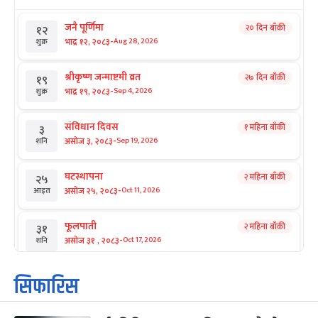
जनै पूर्णिमा
२० दिन बाँकी
१२
-
भाद्र १२, २०८३
Aug 28, 2026
शुक्र
श्रीकृष्ण जन्माष्टमी व्रत
२७ दिन बाँकी
१९
-
भाद्र १९, २०८३
Sep 4, 2026
शुक्र
संविधान दिवस
१ महिना बाँकी
३
-
असोज ३, २०८३
Sep 19, 2026
शनि
घटस्थापना
२ महिना बाँकी
२५
-
असोज २५, २०८३
Oct 11, 2026
आइत
फूलपाती
२ महिना बाँकी
३१
-
असोज ३१ , २०८३
Oct 17, 2026
शनि
कार्तिक सङ्क्रान्ति
२ महिना बाँकी
१
सिफारिस
-
कार्तिक १, २०८३
Oct 18, 2026
आइत