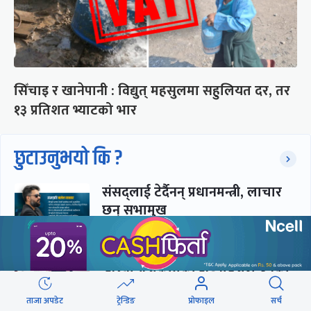
सिँचाइ र खानेपानी : विद्युत् महसुलमा सहुलियत दर, तर
१३ प्रतिशत भ्याटको भार
छुटाउनुभयो कि ?
संसद्लाई टेर्दैनन् प्रधानमन्त्री, लाचार
छन् सभामुख
‘अस्थायी प्रकृतिको अध्यादेशले ऐनको
व्यवस्था विस्थापित गर्न सक्दैन’
ताजा अपडेट
ट्रेन्डिङ
प्रोफाइल
सर्च