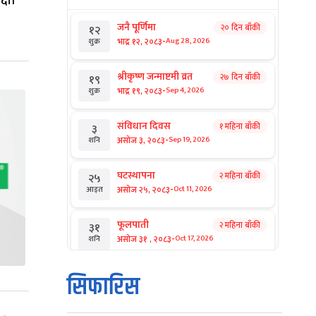
जनै पूर्णिमा
२० दिन बाँकी
१२
-
भाद्र १२, २०८३
Aug 28, 2026
शुक्र
श्रीकृष्ण जन्माष्टमी व्रत
२७ दिन बाँकी
१९
-
भाद्र १९, २०८३
Sep 4, 2026
शुक्र
संविधान दिवस
१ महिना बाँकी
३
-
असोज ३, २०८३
Sep 19, 2026
शनि
घटस्थापना
२ महिना बाँकी
२५
-
असोज २५, २०८३
Oct 11, 2026
आइत
फूलपाती
२ महिना बाँकी
३१
-
असोज ३१ , २०८३
Oct 17, 2026
शनि
कार्तिक सङ्क्रान्ति
२ महिना बाँकी
१
सिफारिस
-
कार्तिक १, २०८३
Oct 18, 2026
आइत