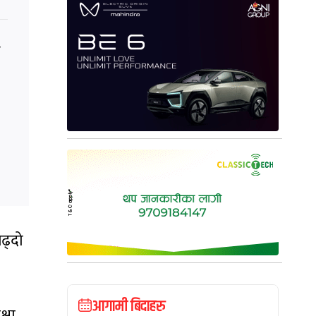
ल
ढ्दो
आगामी बिदाहरु
्षा