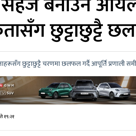
्ति सहज बनाउन आयल
्रेतासँग छुट्टाछुट्टै
ताहरूसँग छुट्टाछुट्टै चरणमा छलफल गर्दै आपूर्ति प्रणाली समीक
े १९:२१