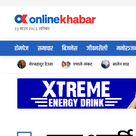
Skip
to
content
२३ साउन २०८३, शनिबार
होमपेज
समाचार
बिजनेस
जीवनशैली
मनोरञ्ज
शेरबहादुर देउवा
एमाले-संकट
बालेन शाह