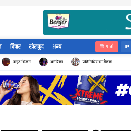
न
विचार
खेलकुद
अन्य
पात्रो
नाइट भिजन
अमेरिका
प्रतिनिधिसभा बैठक