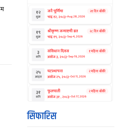
िम
जनै पूर्णिमा
२१ दिन बाँकी
१२
-
भाद्र १२, २०८३
Aug 28, 2026
शुक्र
श्रीकृष्ण जन्माष्टमी व्रत
२८ दिन बाँकी
१९
-
भाद्र १९, २०८३
Sep 4, 2026
शुक्र
संविधान दिवस
१ महिना बाँकी
३
-
असोज ३, २०८३
Sep 19, 2026
शनि
घटस्थापना
२ महिना बाँकी
२५
-
असोज २५, २०८३
Oct 11, 2026
आइत
फूलपाती
२ महिना बाँकी
३१
-
असोज ३१ , २०८३
Oct 17, 2026
शनि
कार्तिक सङ्क्रान्ति
२ महिना बाँकी
१
सिफारिस
-
कार्तिक १, २०८३
Oct 18, 2026
आइत