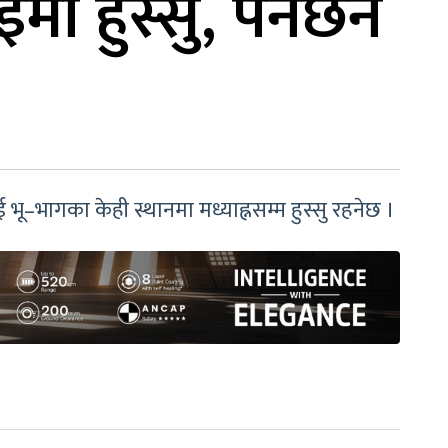
ा हुस्सु, पर्नेछैन
भू–भागका केही स्थानमा मध्याह्नसम्म हुस्सु रहनेछ ।