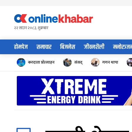
Skip
to
content
२२ साउन २०८३, शुक्रबार
होमपेज
समाचार
बिजनेस
जीवनशैली
मनोरञ्ज
करदाता प्रोत्साहन
संसद्
गगन थापा