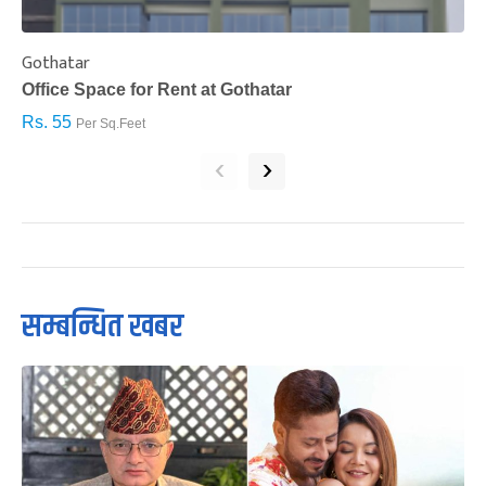
Gothatar
S
Office Space for Rent at Gothatar
H
Rs. 55
R
Per Sq.Feet
‹
›
सम्बन्धित खबर