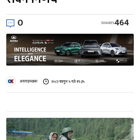
0
464
SHARES
अनलाइनखबर
२०८२ फागुन ५ गते १९:३५