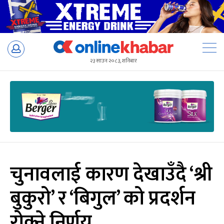
Skip
to
२३ साउन २०८३, शनिबार
content
चुनावलाई कारण देखाउँदै ‘श्री
बुकुरो’ र ‘बिगुल’ को प्रदर्शन
रोक्ने निर्णय