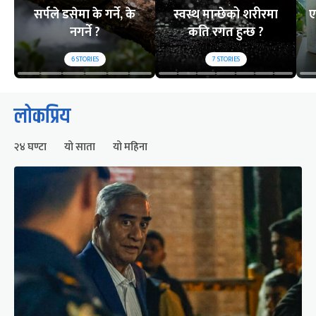
सर्पले डसेमा के गर्ने, के
स्वस्थ मान्छेको शरीरमा
ए
नगर्ने ?
कति रगत हुन्छ ?
6
STORIES
7
STORIES
लोकप्रिय
२४ घण्टा
यो साता
यो महिना