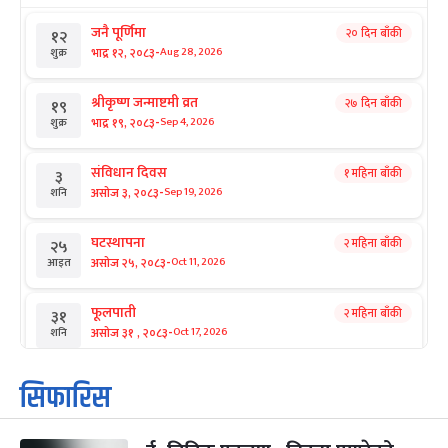
जनै पूर्णिमा
२० दिन बाँकी
१२
-
भाद्र १२, २०८३
Aug 28, 2026
शुक्र
श्रीकृष्ण जन्माष्टमी व्रत
२७ दिन बाँकी
१९
-
भाद्र १९, २०८३
Sep 4, 2026
शुक्र
संविधान दिवस
१ महिना बाँकी
३
-
असोज ३, २०८३
Sep 19, 2026
शनि
घटस्थापना
२ महिना बाँकी
२५
-
असोज २५, २०८३
Oct 11, 2026
आइत
फूलपाती
२ महिना बाँकी
३१
-
असोज ३१ , २०८३
Oct 17, 2026
शनि
कार्तिक सङ्क्रान्ति
२ महिना बाँकी
१
सिफारिस
-
कार्तिक १, २०८३
Oct 18, 2026
आइत