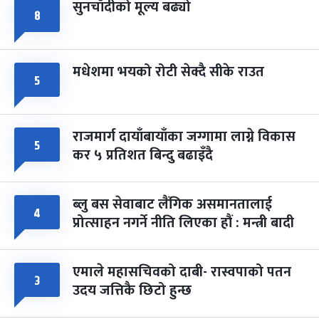
सुनचाँदीको मूल्य बढ्यो
८
मधेशमा भयको रोटी सेक्दै सीके राउत
५
राजमार्ग दायाँबायाँका जग्गामा लाग्ने विकास
५
कर ५ प्रतिशत बिन्दु बढाइँदै
ब्लु बस सेवाबाट लैंगिक असमानतालाई
४
प्रोत्साहन नगर्ने नीति लिएका हौं : मन्त्री बादी
एमाले महासचिवको दाबी- रास्वपाको पतन
३
उदय जत्तिकै छिटो हुन्छ