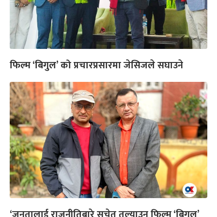
फिल्म ‘बिगुल’ को प्रचारप्रसारमा जेसिजले सघाउने
‘जनतालाई राजनीतिबारे सचेत तुल्याउन फिल्म ‘बिगुल’