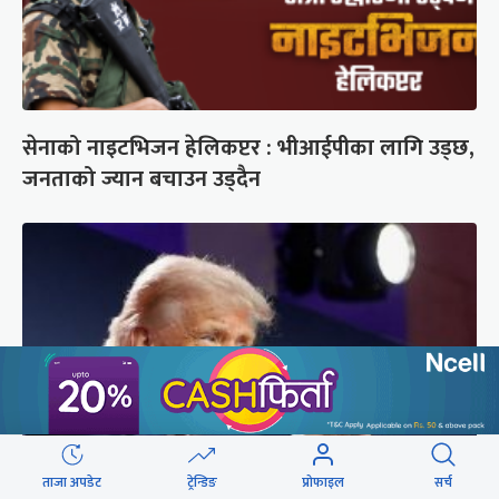
सेनाको नाइटभिजन हेलिकप्टर : भीआईपीका लागि उड्छ,
जनताको ज्यान बचाउन उड्दैन
ताजा अपडेट
ट्रेन्डिङ
प्रोफाइल
सर्च