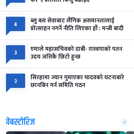
कर ५ प्रतिशत बिन्दु बढाइँदै
ब्लु बस सेवाबाट लैंगिक असमानतालाई
४
प्रोत्साहन नगर्ने नीति लिएका हौं : मन्त्री बादी
एमाले महासचिवको दाबी- रास्वपाको पतन
३
उदय जत्तिकै छिटो हुन्छ
सिरहामा ज्यान गुमाएका यादवको घटनाबारे
३
छानबिन गर्न समिति गठन
वेबस्टोरिज