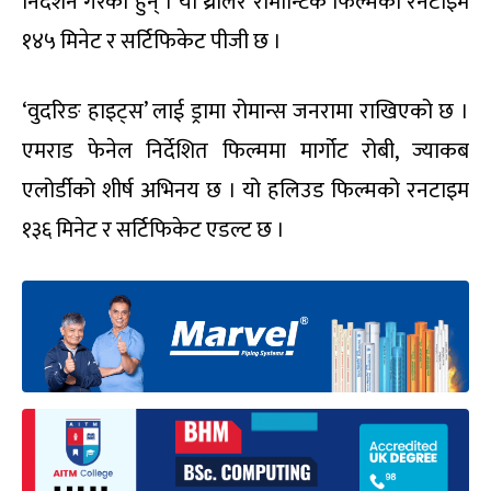
निर्देशन गरेका हुन् । यो थ्रीलर रोमान्टिक फिल्मको रनटाइम
१४५ मिनेट र सर्टिफिकेट पीजी छ ।
‘वुदरिङ हाइट्स’ लाई ड्रामा रोमान्स जनरामा राखिएको छ ।
एमराड फेनेल निर्देशित फिल्ममा मार्गोट रोबी, ज्याकब
एलोर्डीको शीर्ष अभिनय छ । यो हलिउड फिल्मको रनटाइम
१३६ मिनेट र सर्टिफिकेट एडल्ट छ ।