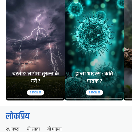
चट्याङ लागेमा तुरुन्त के
हान्ता भाइरस : कति
गर्ने ?
घातक ?
9
STORIES
8
STORIES
लोकप्रिय
२४ घण्टा
यो साता
यो महिना