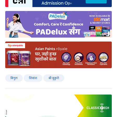
बिगुल
शिवांश
श्री बुकुरो