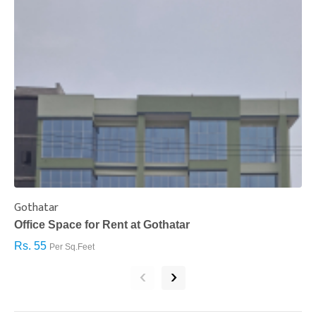
Gothatar
S
Office Space for Rent at Gothatar
H
Rs. 55
R
Per Sq.Feet
‹
›