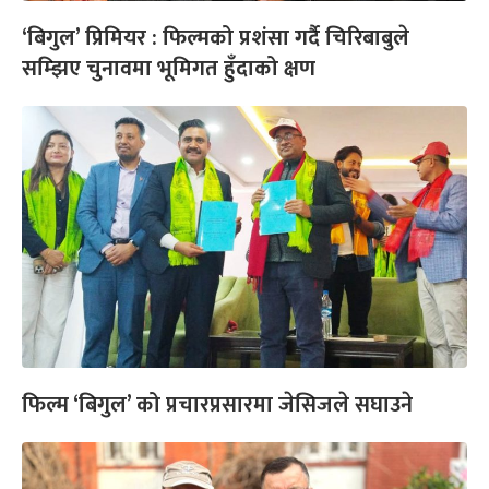
‘बिगुल’ प्रिमियर : फिल्मको प्रशंसा गर्दै चिरिबाबुले
सम्झिए चुनावमा भूमिगत हुँदाको क्षण
फिल्म ‘बिगुल’ को प्रचारप्रसारमा जेसिजले सघाउने