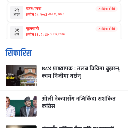
घटस्थापना
२ महिना बाँकी
२५
-
असोज २५, २०८३
Oct 11, 2026
आइत
फूलपाती
२ महिना बाँकी
३१
-
असोज ३१ , २०८३
Oct 17, 2026
शनि
कार्तिक सङ्क्रान्ति
२ महिना बाँकी
१
सिफारिस
-
कार्तिक १, २०८३
Oct 18, 2026
आइत
७८४ प्राध्यापक : तलब त्रिविमा बुझ्छन्,
महानवमी
२ महिना बाँकी
३
-
काम निजीमा गर्छन्
कार्तिक ३, २०८३
Oct 20, 2026
मंगल
विजयादशमी
२ महिना बाँकी
४
-
कार्तिक ४, २०८३
Oct 21, 2026
बुध
ओली नेकपासँग नजिकिँदा सशंकित
कांग्रेस
पापा‌ङ्कुशा एकादशी व्रत
२ महिना बाँकी
५
-
कार्तिक ५, २०८३
Oct 22, 2026
बिहि