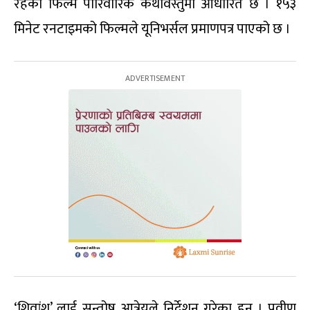
रहेको फिल्म पारिवारिक कथावस्तुमा आधारित छ । १५३
मिनेट रनटाइमको फिल्मले यूनिभर्सल प्रमाणपत्र पाएको छ ।
‘शिवांश’ लाई सन्तोष आत्रेयले निर्देशन गरेका हुन् । प्रवीण