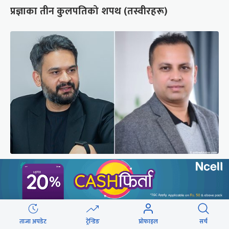
प्रज्ञाका तीन कुलपतिको शपथ (तस्वीरहरू)
बालेनलाई मनीष झाको जवाफ : महान जनादेश पाएको
सरकार एक्लो छैन
ताजा अपडेट
ट्रेन्डिङ
प्रोफाइल
सर्च