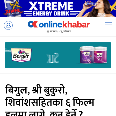
Skip
to
२३ साउन २०८३, शनिबार
content
बिगुल, श्री बुकुरो,
शिवांशसहितका ६ फिल्म
हलमा लागे, कुन हेर्ने ?