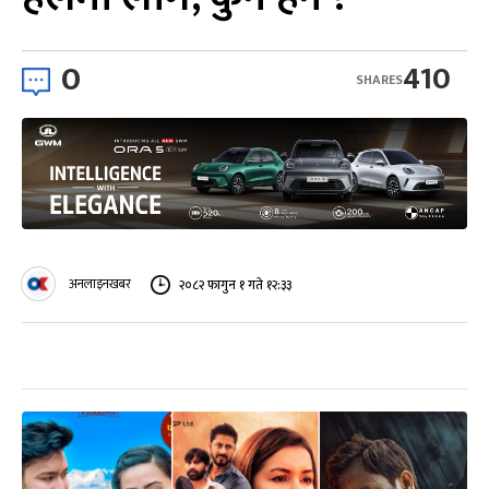
0
410
SHARES
अनलाइनखबर
२०८२ फागुन १ गते १२:३३