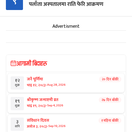
९
पलाँता अस्पतालमा राति फेरि आक्रमण
Advertisment
आगामी बिदाहरु
जनै पूर्णिमा
२० दिन बाँकी
१२
-
भाद्र १२, २०८३
Aug 28, 2026
शुक्र
श्रीकृष्ण जन्माष्टमी व्रत
२७ दिन बाँकी
१९
-
भाद्र १९, २०८३
Sep 4, 2026
शुक्र
संविधान दिवस
१ महिना बाँकी
३
-
असोज ३, २०८३
Sep 19, 2026
शनि