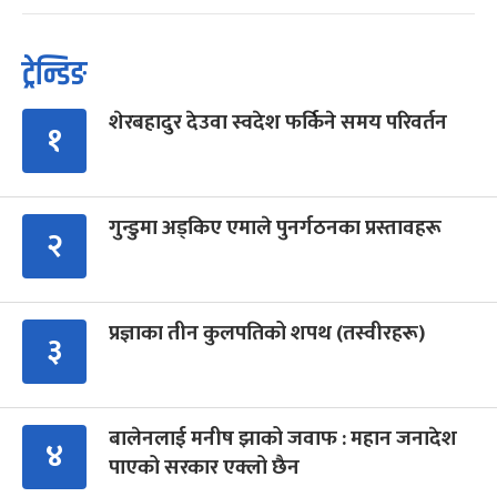
ट्रेन्डिङ
शेरबहादुर देउवा स्वदेश फर्किने समय परिवर्तन
१
गुन्डुमा अड्किए एमाले पुनर्गठनका प्रस्तावहरू
२
प्रज्ञाका तीन कुलपतिको शपथ (तस्वीरहरू)
३
बालेनलाई मनीष झाको जवाफ : महान जनादेश
४
पाएको सरकार एक्लो छैन