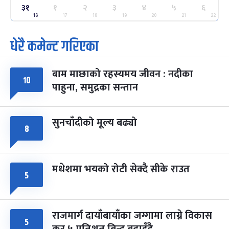
३१
१
२
३
४
५
६
ग्याल्पो ल्होसार
७ महिना बाँकी
२५
-
16
17
18
19
20
21
22
फाल्गुन २५, २०८३
Mar 9, 2027
मंगल
धेरै कमेन्ट गरिएका
पूर्णिमा व्रत
७ महिना बाँकी
७
-
चैत्र ७, २०८३
Mar 21, 2027
आइत
बाम माछाको रहस्यमय जीवन : नदीका
१०
फागुपूर्णिमा
७ महिना बाँकी
८
पाहुना, समुद्रका सन्तान
-
चैत्र ८, २०८३
Mar 22, 2027
सोम
सुनचाँदीको मूल्य बढ्यो
८
मधेशमा भयको रोटी सेक्दै सीके राउत
५
राजमार्ग दायाँबायाँका जग्गामा लाग्ने विकास
५