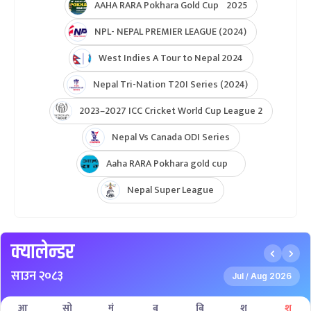
AAHA RARA Pokhara Gold Cup 2025
NPL- NEPAL PREMIER LEAGUE (2024)
West Indies A Tour to Nepal 2024
Nepal Tri-Nation T20I Series (2024)
2023–2027 ICC Cricket World Cup League 2
Nepal Vs Canada ODI Series
Aaha RARA Pokhara gold cup
Nepal Super League
क्यालेन्डर
साउन २०८३
Jul
Aug 2026
/
आ
सो
मं
बु
बि
शु
श