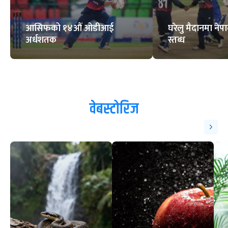
आसिफको १४औं ओडीआई
घरेलु मैदानमा नेप
अर्धशतक
स्तब्ध
वेबस्टोरिज