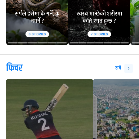
सर्पले डसेमा के गर्ने, के
स्वस्थ मान्छेको शरीरमा
नगर्ने ?
कति रगत हुन्छ ?
6
STORIES
7
STORIES
फिचर
सबै