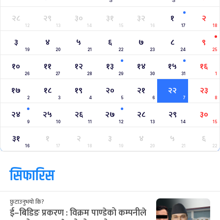
२८
२९
३०
३१
३२
१
२
12
13
14
15
16
17
18
३
४
५
६
७
८
९
19
20
21
22
23
24
25
१०
११
१२
१३
१४
१५
१६
26
27
28
29
30
31
1
१७
१८
१९
२०
२१
२२
२३
2
3
4
5
6
7
8
२४
२५
२६
२७
२८
२९
३०
9
10
11
12
13
14
15
३१
१
२
३
४
५
६
16
17
18
19
20
21
22
सिफारिस
छुटाउनुभयो कि?
ई–बिडिङ प्रकरण : विक्रम पाण्डेको कम्पनीले