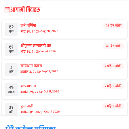
आगामी बिदाहरु
जनै पूर्णिमा
२१ दिन बाँकी
१२
-
भाद्र १२, २०८३
Aug 28, 2026
शुक्र
श्रीकृष्ण जन्माष्टमी व्रत
२८ दिन बाँकी
१९
-
भाद्र १९, २०८३
Sep 4, 2026
शुक्र
संविधान दिवस
१ महिना बाँकी
३
-
असोज ३, २०८३
Sep 19, 2026
शनि
घटस्थापना
२ महिना बाँकी
२५
-
असोज २५, २०८३
Oct 11, 2026
आइत
फूलपाती
२ महिना बाँकी
३१
-
असोज ३१ , २०८३
Oct 17, 2026
शनि
कार्तिक सङ्क्रान्ति
२ महिना बाँकी
१