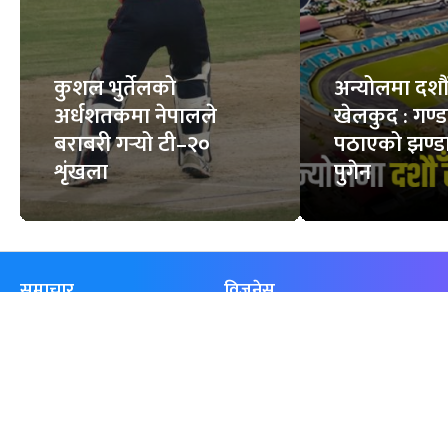
कुशल भुर्तेलको
अन्योलमा दशौँ र
अर्धशतकमा नेपालले
खेलकुद : गण्
बराबरी गर्‍यो टी–२०
पठाएको झण्डा
शृंखला
पुगेन
समाचार
विजनेस
समाज
बजार
विचार/ब्लग
पर्यटन
साहित्य
रोजगार
अन्तर्वार्ता
बैँक / वित्त
खेलकुद़़
अटो