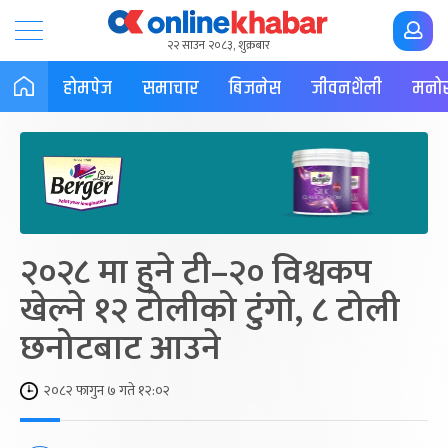
२२ साउन २०८३, शुक्रबार
होमपेज
समाचार
बिजनेस
जीवनशैली
मनोर
२०२८ मा हुने टी–२० विश्वकप
खेल्ने १२ टोलीको टुंगो, ८ टोली
छनोटबाट आउने
२०८२ फागुन ७ गते १२:०२