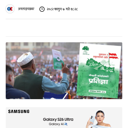
अनलाइनखबर
२०८२ फागुन ७ गते १८:२८