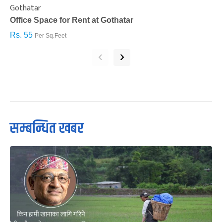
Gothatar
S
Office Space for Rent at Gothatar
H
Rs. 55
R
Per Sq.Feet
‹
›
सम्बन्धित खबर