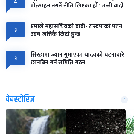
४
प्रोत्साहन नगर्ने नीति लिएका हौं : मन्त्री बादी
एमाले महासचिवको दाबी- रास्वपाको पतन
३
उदय जत्तिकै छिटो हुन्छ
सिरहामा ज्यान गुमाएका यादवको घटनाबारे
३
छानबिन गर्न समिति गठन
वेबस्टोरिज