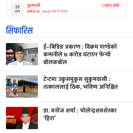
फूलपाती
२ महिना बाँकी
३१
-
असोज ३१ , २०८३
Oct 17, 2026
शनि
कार्तिक सङ्क्रान्ति
२ महिना बाँकी
१
सिफारिस
-
कार्तिक १, २०८३
Oct 18, 2026
आइत
ई–बिडिङ प्रकरण : विक्रम पाण्डेको
महानवमी
२ महिना बाँकी
३
-
कम्पनीले ७ करोड घटाएर फेर्‍यो
कार्तिक ३, २०८३
Oct 20, 2026
मंगल
बोलकबोल
विजयादशमी
२ महिना बाँकी
४
-
कार्तिक ४, २०८३
Oct 21, 2026
बुध
टेन्टमा उकुसमुकुस सुकुमवासी :
तत्काललाई ठिक, भविष्य अनिश्चित
पापा‌ङ्कुशा एकादशी व्रत
२ महिना बाँकी
५
-
कार्तिक ५, २०८३
Oct 22, 2026
बिहि
डा. मनोज शर्मा : चोलेन्द्रशमशेरका
कुकुर तिहार
३ महिना बाँकी
२२
-
कार्तिक २२, २०८३
Nov 8, 2026
आइत
‘हिरा’
गाई पूजा
३ महिना बाँकी
२३