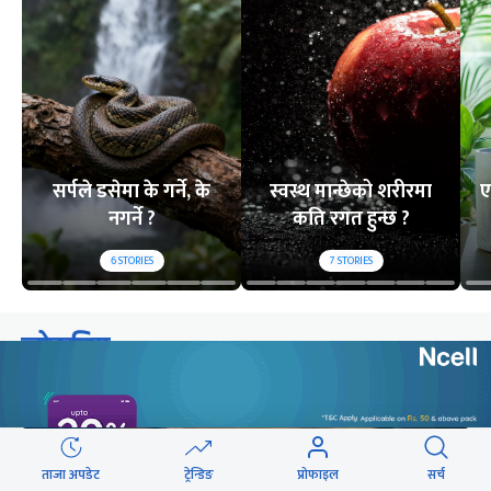
सर्पले डसेमा के गर्ने, के
स्वस्थ मान्छेको शरीरमा
ए
नगर्ने ?
कति रगत हुन्छ ?
6
STORIES
7
STORIES
लोकप्रिय
२४ घण्टा
यो साता
यो महिना
ताजा अपडेट
ट्रेन्डिङ
प्रोफाइल
सर्च