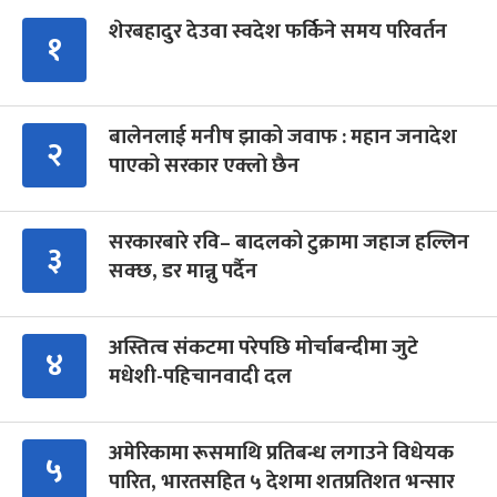
शेरबहादुर देउवा स्वदेश फर्किने समय परिवर्तन
१
बालेनलाई मनीष झाको जवाफ : महान जनादेश
२
पाएको सरकार एक्लो छैन
सरकारबारे रवि– बादलको टुक्रामा जहाज हल्लिन
३
सक्छ, डर मान्नु पर्दैन
अस्तित्व संकटमा परेपछि मोर्चाबन्दीमा जुटे
४
मधेशी-पहिचानवादी दल
अमेरिकामा रूसमाथि प्रतिबन्ध लगाउने विधेयक
५
पारित, भारतसहित ५ देशमा शतप्रतिशत भन्सार