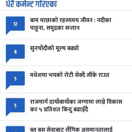
धेरै कमेन्ट गरिएका
पूर्णिमा व्रत
७ महिना बाँकी
७
-
चैत्र ७, २०८३
Mar 21, 2027
आइत
बाम माछाको रहस्यमय जीवन : नदीका
फागुपूर्णिमा
७ महिना बाँकी
८
१२
पाहुना, समुद्रका सन्तान
-
चैत्र ८, २०८३
Mar 22, 2027
सोम
सुनचाँदीको मूल्य बढ्यो
८
मधेशमा भयको रोटी सेक्दै सीके राउत
५
राजमार्ग दायाँबायाँका जग्गामा लाग्ने विकास
५
कर ५ प्रतिशत बिन्दु बढाइँदै
ब्लु बस सेवाबाट लैंगिक असमानतालाई