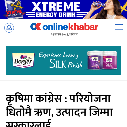
Skip
to
२३ साउन २०८३, शनिबार
content
कृषिमा कांग्रेस : परियोजना
धितोमै ऋण, उत्पादन जिम्मा
सरकारलाई