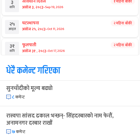
संविधान दिवस
१ महिना बाँकी
३
-
असोज ३, २०८३
Sep 19, 2026
शनि
घटस्थापना
२ महिना बाँकी
२५
-
असोज २५, २०८३
Oct 11, 2026
आइत
फूलपाती
२ महिना बाँकी
३१
-
असोज ३१ , २०८३
Oct 17, 2026
शनि
कार्तिक सङ्क्रान्ति
धेरै कमेन्ट गरिएका
२ महिना बाँकी
१
-
कार्तिक १, २०८३
Oct 18, 2026
आइत
सुनचाँदीको मूल्य बढ्यो
महानवमी
२ महिना बाँकी
३
-
कार्तिक ३, २०८३
Oct 20, 2026
मंगल
८
कमेन्ट
विजयादशमी
२ महिना बाँकी
४
रास्वपा सांसद ढकाल भन्छन्- सिंहदरबारको नाम फेरौं,
-
कार्तिक ४, २०८३
Oct 21, 2026
बुध
अनामनगर दरबार राखौं
७
कमेन्ट
पापा‌ङ्कुशा एकादशी व्रत
२ महिना बाँकी
५
-
कार्तिक ५, २०८३
Oct 22, 2026
बिहि