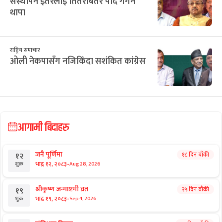
संस्थापन इतरलाई तितरबितर पार्दै गगन
थापा
राष्ट्रिय समाचार
ओली नेकपासँग नजिकिँदा सशंकित कांग्रेस
आगामी बिदाहरु
जनै पूर्णिमा
१८ दिन बाँकी
१२
-
भाद्र १२, २०८३
Aug 28, 2026
शुक्र
श्रीकृष्ण जन्माष्टमी व्रत
२५ दिन बाँकी
१९
-
भाद्र १९, २०८३
Sep 4, 2026
शुक्र