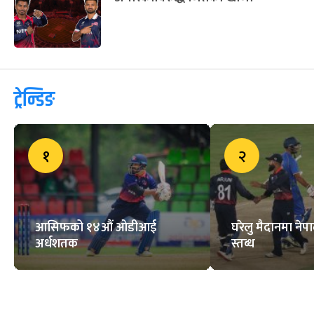
ट्रेन्डिङ
१
२
आसिफको १४औं ओडीआई
घरेलु मैदानमा नेप
अर्धशतक
स्तब्ध