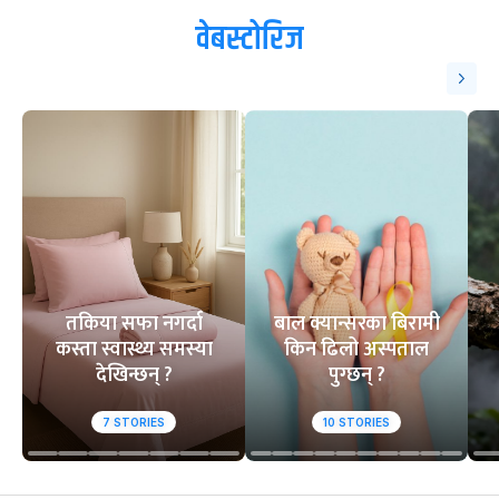
वेबस्टोरिज
तकिया सफा नगर्दा
बाल क्यान्सरका बिरामी
कस्ता स्वास्थ्य समस्या
किन ढिलो अस्पताल
देखिन्छन् ?
पुग्छन् ?
7
STORIES
10
STORIES