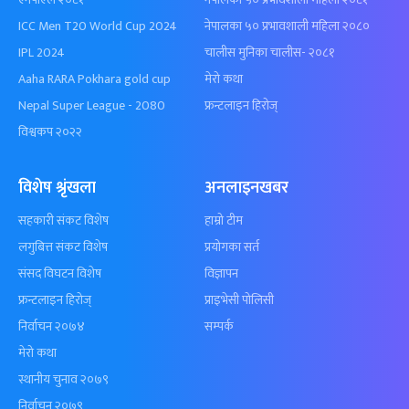
ICC Men T20 World Cup 2024
नेपालका ५० प्रभावशाली महिला २०८०
IPL 2024
चालीस मुनिका चालीस- २०८१
Aaha RARA Pokhara gold cup
मेरो कथा
Nepal Super League - 2080
फ्रन्टलाइन हिरोज्
विश्वकप २०२२
विशेष श्रृंखला
अनलाइनखबर
सहकारी संकट विशेष
हाम्रो टीम
लगुबित्त संकट विशेष
प्रयोगका सर्त
संसद विघटन विशेष
विज्ञापन
फ्रन्टलाइन हिरोज्
प्राइभेसी पोलिसी
निर्वाचन २०७४
सम्पर्क
मेरो कथा
स्थानीय चुनाव २०७९
निर्वाचन २०७९