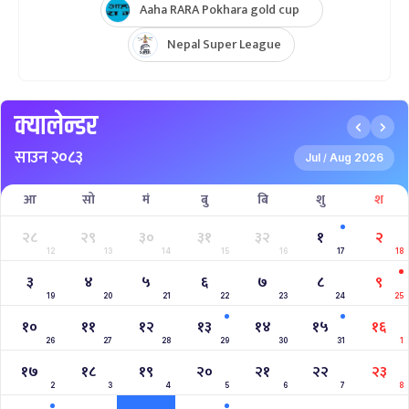
Aaha RARA Pokhara gold cup
Nepal Super League
क्यालेन्डर
साउन २०८३
Jul
Aug 2026
/
आ
सो
मं
बु
बि
शु
श
२८
२९
३०
३१
३२
१
२
12
13
14
15
16
17
18
३
४
५
६
७
८
९
19
20
21
22
23
24
25
१०
११
१२
१३
१४
१५
१६
26
27
28
29
30
31
1
१७
१८
१९
२०
२१
२२
२३
2
3
4
5
6
7
8