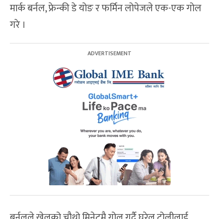
मार्क बर्नल, फ्रेन्की डे योङ र फर्मिन लोपेजले एक-एक गोल
गरे ।
बर्नलले खेलको चौथो मिनेटमै गोल गर्दै घरेलु टोलीलाई