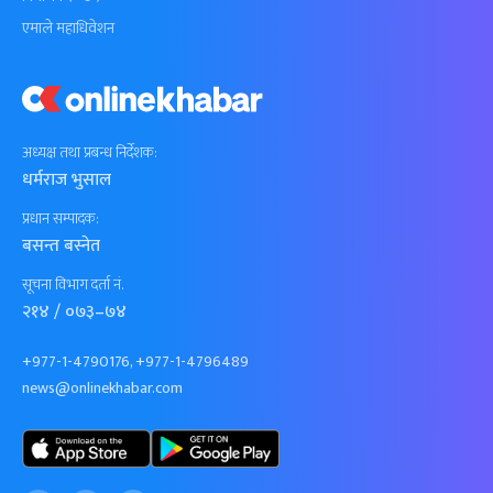
एमाले महाधिवेशन
अध्यक्ष तथा प्रबन्ध निर्देशक:
धर्मराज भुसाल
प्रधान सम्पादक:
बसन्त बस्नेत
सूचना विभाग दर्ता नं.
२१४ / ०७३–७४
+977-1-4790176, +977-1-4796489
news@onlinekhabar.com