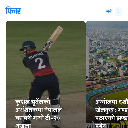
फिचर
सबै
कुशल भुर्तेलको
अन्योलमा दशौँ र
अर्धशतकमा नेपालले
खेलकुद : गण्
बराबरी गर्‍यो टी–२०
पठाएको झण्डा
शृंखला
पुगेन