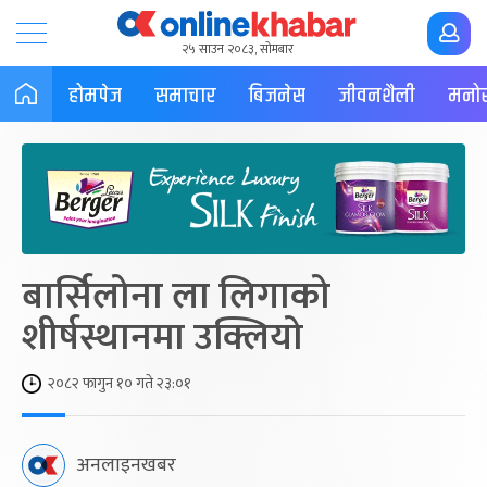
२५ साउन २०८३, सोमबार
होमपेज
समाचार
बिजनेस
जीवनशैली
मनोर
बार्सिलोना ला लिगाको
शीर्षस्थानमा उक्लियो
२०८२ फागुन १० गते २३:०१
अनलाइनखबर