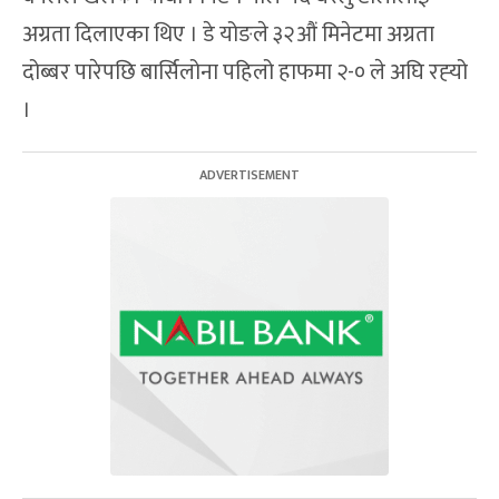
अग्रता दिलाएका थिए । डे योङले ३२औं मिनेटमा अग्रता
दोब्बर पारेपछि बार्सिलोना पहिलो हाफमा २-० ले अघि रह्‍यो
।