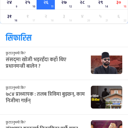
२४
२५
२६
२७
२८
२९
३०
9
10
11
12
13
14
15
३१
१
२
३
४
५
६
16
17
18
19
20
21
22
सिफारिस
छुटाउनुभयो कि?
संसद्‌मा खोजी भइरहँदा कहाँ थिए
प्रधानमन्त्री बालेन ?
छुटाउनुभयो कि?
७८४ प्राध्यापक : तलब त्रिविमा बुझ्छन्, काम
निजीमा गर्छन्
छुटाउनुभयो कि?