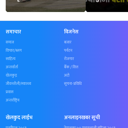
समाचार
विजनेस
समाज
बजार
विचार/ब्लग
पर्यटन
साहित्य
रोजगार
अन्तर्वार्ता
बैँक / वित्त
खेलकुद़़
अटो
जीवनशैली/स्वास्थ्य
सूचना-प्रविधि
प्रवास
अन्तर्राष्ट्रिय
खेलकुद लाईभ
अनलाइनखबर सूची
एनपीएल २०८१
नेपालका ५० प्रभावशाली महिला २०८१