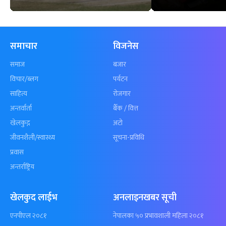
समाचार
विजनेस
समाज
बजार
विचार/ब्लग
पर्यटन
साहित्य
रोजगार
अन्तर्वार्ता
बैँक / वित्त
खेलकुद़़
अटो
जीवनशैली/स्वास्थ्य
सूचना-प्रविधि
प्रवास
अन्तर्राष्ट्रिय
खेलकुद लाईभ
अनलाइनखबर सूची
एनपीएल २०८१
नेपालका ५० प्रभावशाली महिला २०८१