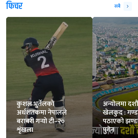
फिचर
सबै
कुशल भुर्तेलको
अन्योलमा दशौँ र
अर्धशतकमा नेपालले
खेलकुद : गण्
बराबरी गर्‍यो टी–२०
पठाएको झण्डा
शृंखला
पुगेन