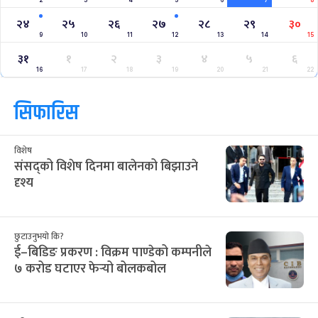
२४
२५
२६
२७
२८
२९
३०
9
10
11
12
13
14
15
३१
१
२
३
४
५
६
16
17
18
19
20
21
22
सिफारिस
विशेष
संसद्को विशेष दिनमा बालेनको बिझाउने
दृश्य
छुटाउनुभयो कि?
ई–बिडिङ प्रकरण : विक्रम पाण्डेको कम्पनीले
७ करोड घटाएर फेर्‍यो बोलकबोल