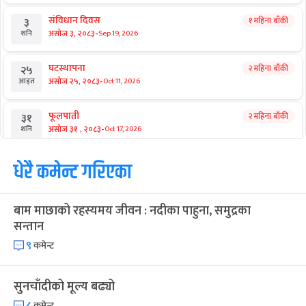
संविधान दिवस
१ महिना बाँकी
३
-
असोज ३, २०८३
Sep 19, 2026
शनि
घटस्थापना
२ महिना बाँकी
२५
-
असोज २५, २०८३
Oct 11, 2026
आइत
फूलपाती
२ महिना बाँकी
३१
-
असोज ३१ , २०८३
Oct 17, 2026
शनि
कार्तिक सङ्क्रान्ति
धेरै कमेन्ट गरिएका
२ महिना बाँकी
१
-
कार्तिक १, २०८३
Oct 18, 2026
आइत
बाम माछाको रहस्यमय जीवन : नदीका पाहुना, समुद्रका
महानवमी
२ महिना बाँकी
३
सन्तान
-
कार्तिक ३, २०८३
Oct 20, 2026
मंगल
९
कमेन्ट
विजयादशमी
२ महिना बाँकी
४
-
कार्तिक ४, २०८३
Oct 21, 2026
बुध
सुनचाँदीको मूल्य बढ्यो
८
कमेन्ट