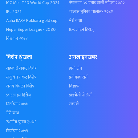
ICC Men T20 World Cup 2024
नेपालका ५० प्रभावशाली महिला २०८०
IPL 2024
चालीस मुनिका चालीस- २०८१
Aaha RARA Pokhara gold cup
मेरो कथा
Nepal Super League - 2080
फ्रन्टलाइन हिरोज्
विश्वकप २०२२
विशेष श्रृंखला
अनलाइनखबर
सहकारी संकट विशेष
हाम्रो टीम
लगुबित्त संकट विशेष
प्रयोगका सर्त
संसद विघटन विशेष
विज्ञापन
फ्रन्टलाइन हिरोज्
प्राइभेसी पोलिसी
निर्वाचन २०७४
सम्पर्क
मेरो कथा
स्थानीय चुनाव २०७९
निर्वाचन २०७९