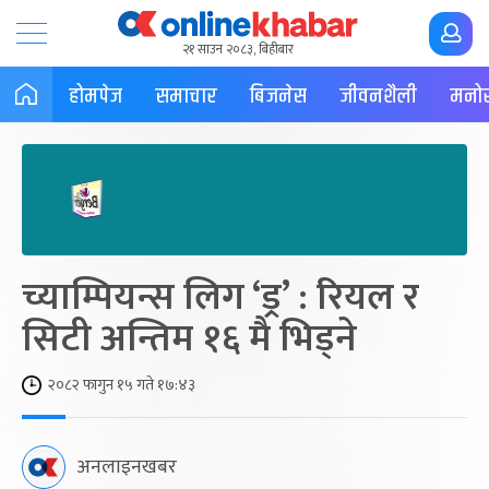
२१ साउन २०८३, बिहीबार
होमपेज
समाचार
बिजनेस
जीवनशैली
मनोर
च्याम्पियन्स लिग ‘ड्र’ : रियल र
सिटी अन्तिम १६ मै भिड्ने
२०८२ फागुन १५ गते १७:४३
अनलाइनखबर