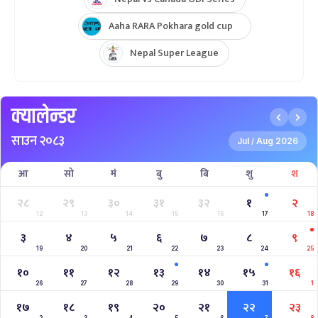
Aaha RARA Pokhara gold cup
Nepal Super League
क्यालेन्डर
साउन २०८३
Jul
Aug 2026
/
आ
सो
मं
बु
बि
शु
श
२८
२९
३०
३१
३२
१
२
12
13
14
15
16
17
18
३
४
५
६
७
८
९
19
20
21
22
23
24
25
१०
११
१२
१३
१४
१५
१६
26
27
28
29
30
31
1
१७
१८
१९
२०
२१
२२
२३
2
3
4
5
6
7
8