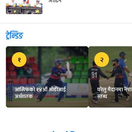
जोडिने
ट्रेन्डिङ
१
२
आसिफको १४औं ओडीआई
घरेलु मैदानमा नेप
अर्धशतक
स्तब्ध