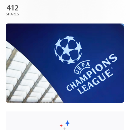
412
SHARES