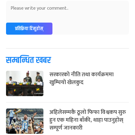
अन्तराष्ट्रिय नारी दिवस
७ महिना बाँकी
२४
-
फाल्गुन २४, २०८३
Mar 8, 2027
सोम
ग्याल्पो ल्होसार
७ महिना बाँकी
२५
प्रतिक्रिया दिनुहोस्
-
फाल्गुन २५, २०८३
Mar 9, 2027
मंगल
पूर्णिमा व्रत
७ महिना बाँकी
७
-
चैत्र ७, २०८३
Mar 21, 2027
आइत
सम्बन्धित खबर
फागुपूर्णिमा
७ महिना बाँकी
८
सरकारको नीति तथा कार्यक्रममा
-
चैत्र ८, २०८३
Mar 22, 2027
सोम
खुम्चियो खेलकुद
अहिलेसम्मकै ठूलो फिफा विश्वकप सुरु
हुन एक महिना बाँकी, थाहा पाउनुहोस्
सम्पूर्ण जानकारी