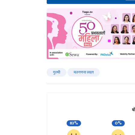
गुल्मी
मतगणना स्थल
य
83%
0%