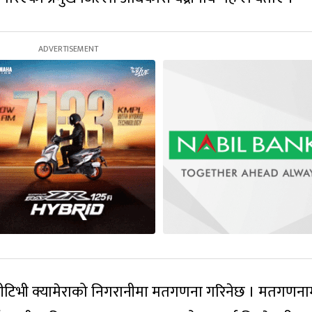
ीटिभी क्यामेराको निगरानीमा मतगणना गरिनेछ । मतगणना