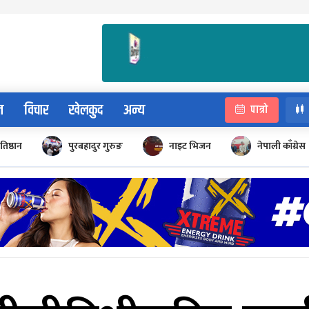
न
विचार
खेलकुद
अन्य
पात्रो
रतिष्ठान
पुरबहादुर गुरुङ
नाइट भिजन
नेपाली काँग्रेस