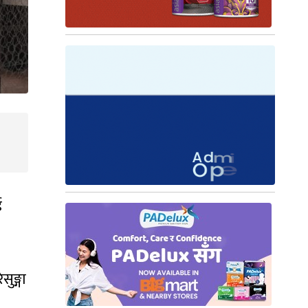
ई
ुङ्गा