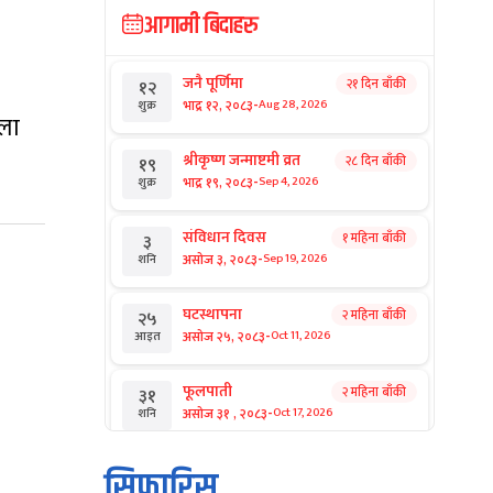
आगामी बिदाहरु
जनै पूर्णिमा
२१ दिन बाँकी
१२
-
भाद्र १२, २०८३
Aug 28, 2026
शुक्र
्ला
श्रीकृष्ण जन्माष्टमी व्रत
२८ दिन बाँकी
१९
-
भाद्र १९, २०८३
Sep 4, 2026
शुक्र
संविधान दिवस
१ महिना बाँकी
३
-
असोज ३, २०८३
Sep 19, 2026
शनि
घटस्थापना
२ महिना बाँकी
२५
-
असोज २५, २०८३
Oct 11, 2026
आइत
फूलपाती
२ महिना बाँकी
३१
-
असोज ३१ , २०८३
Oct 17, 2026
शनि
कार्तिक सङ्क्रान्ति
२ महिना बाँकी
१
सिफारिस
-
कार्तिक १, २०८३
Oct 18, 2026
आइत