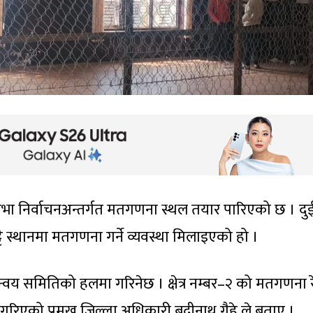
धि सभा निर्वाचनअन्तर्गत मतगणना स्थल तयार पारिएको छ । दु
छुट्टै स्थानमा मतगणना गर्ने व्यवस्था मिलाइएको हो ।
्वय समितिको हलमा गरिनेछ । क्षेत्र नम्बर–२ को मतगणना रेस
 गरिएको प्रमुख जिल्ला अधिकारी बद्रीनाथ गैहे ले बताए ।