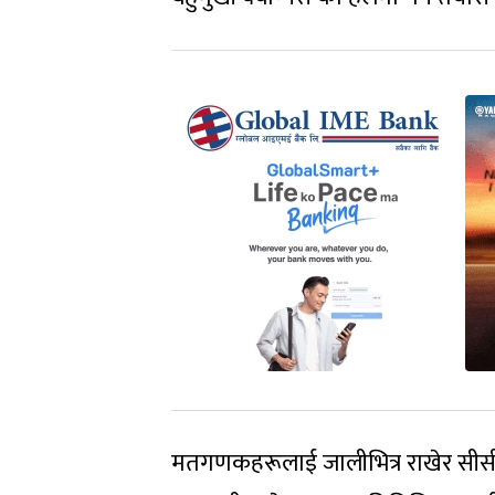
मतगणकहरूलाई जालीभित्र राखेर सीस