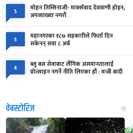
मोहन तिम्सिनाजी- मार्क्सवाद देववाणी होइन,
५
अपव्याख्या नगरौं
महानगरका १८७ सहकारीले फिर्ता दिन
५
सकेनन् सवा ८ अर्ब
ब्लु बस सेवाबाट लैंगिक असमानतालाई
४
प्रोत्साहन नगर्ने नीति लिएका हौं : मन्त्री बादी
वेबस्टोरिज