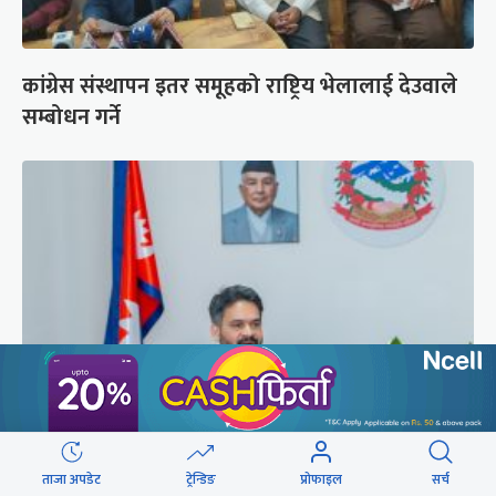
कांग्रेस संस्थापन इतर समूहको राष्ट्रिय भेलालाई देउवाले
सम्बोधन गर्ने
प्रधानमन्त्री बालेनले ल्याएको विधेयक संसदीय
ताजा अपडेट
ट्रेन्डिङ
प्रोफाइल
सर्च
समितिबाट जस्ताको तस्तै सदर