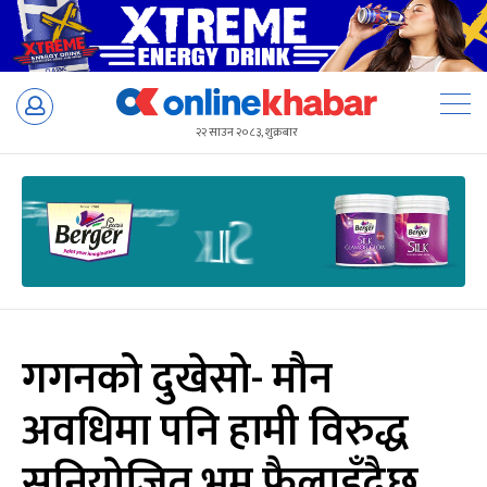
Skip
to
२२ साउन २०८३, शुक्रबार
content
गगनको दुखेसो- मौन
अवधिमा पनि हामी विरुद्ध
सुनियोजित भ्रम फैलाइँदैछ