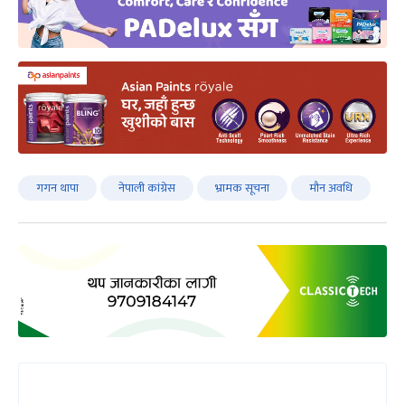
गगन थापा
नेपाली कांग्रेस
भ्रामक सूचना
मौन अवधि