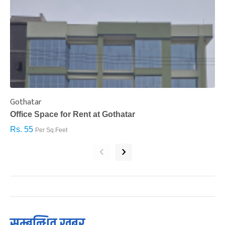
Gothatar
S
Office Space for Rent at Gothatar
H
Rs. 55
R
Per Sq.Feet
‹
›
सम्बन्धित खबर