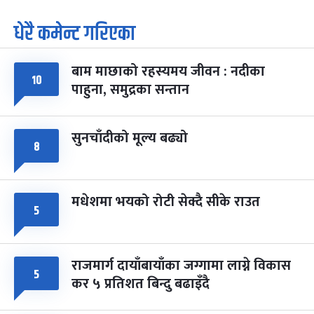
धेरै कमेन्ट गरिएका
पूर्णिमा व्रत
७ महिना बाँकी
७
-
चैत्र ७, २०८३
Mar 21, 2027
आइत
बाम माछाको रहस्यमय जीवन : नदीका
फागुपूर्णिमा
७ महिना बाँकी
८
१०
पाहुना, समुद्रका सन्तान
-
चैत्र ८, २०८३
Mar 22, 2027
सोम
सुनचाँदीको मूल्य बढ्यो
८
मधेशमा भयको रोटी सेक्दै सीके राउत
५
राजमार्ग दायाँबायाँका जग्गामा लाग्ने विकास
५
कर ५ प्रतिशत बिन्दु बढाइँदै