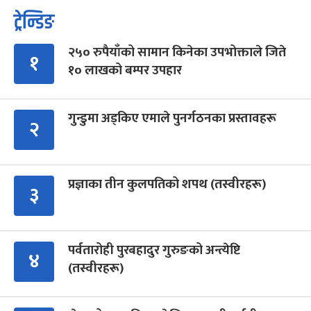
ट्रेन्डिङ
२५० रुपैयाँको सामान किनेका उपभोक्ताले जिते
१
१० लाखको बम्पर उपहार
गुन्डुमा अड्किए एमाले पुनर्गठनका प्रस्तावहरू
२
प्रज्ञाका तीन कुलपतिको शपथ (तस्वीरहरू)
३
पर्वतारोही पुरबहादुर गुरुङको अन्त्येष्टि
४
(तस्वीरहरू)