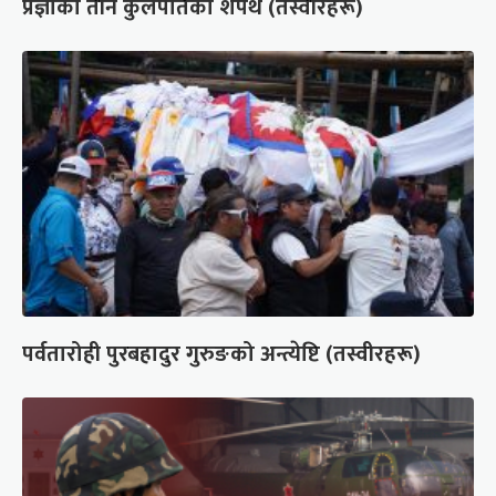
प्रज्ञाका तीन कुलपतिको शपथ (तस्वीरहरू)
पर्वतारोही पुरबहादुर गुरुङको अन्त्येष्टि (तस्वीरहरू)