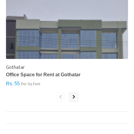
Gothatar
S
Office Space for Rent at Gothatar
H
Rs. 55
R
Per Sq.Feet
‹
›