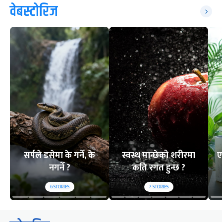
वेबस्टोरिज
सर्पले डसेमा के गर्ने, के
स्वस्थ मान्छेको शरीरमा
ए
नगर्ने ?
कति रगत हुन्छ ?
6
STORIES
7
STORIES