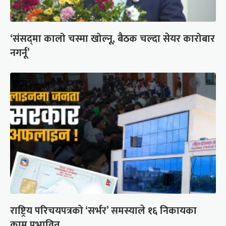
‘संसद्‍मा कालो चस्मा खोल्नू, बैठक चल्दा सेयर कारोबार
नगर्नू’
राष्ट्रिय परिचयपत्रको ‘सर्भर’ समस्याले १६ निकायका
काम प्रभावित