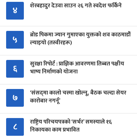
शेरबहादुर देउवा साउन २६ गते स्वदेश फर्किने
४
ब्रोड पिकमा ज्यान गुमाएका युक्तको शव काठमाडौं
५
ल्याइयो (तस्वीरहरू)
सुरक्षा रिपोर्ट : प्राज्ञिक आवरणमा तिब्बत पक्षीय
६
भाष्य निर्माणको योजना
‘संसद्‍मा कालो चस्मा खोल्नू, बैठक चल्दा सेयर
७
कारोबार नगर्नू’
राष्ट्रिय परिचयपत्रको ‘सर्भर’ समस्याले १६
८
निकायका काम प्रभावित