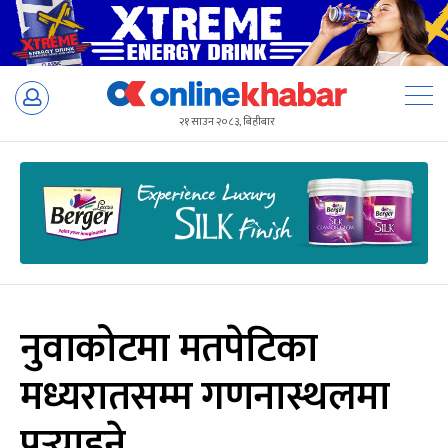
Skip
to
२१ साउन २०८३, बिहीबार
content
नुवाकोटमा मतपेटिका
मध्यरातसम्म गणनास्थलमा
पुर्‍याइने