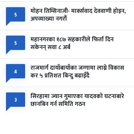
मोहन तिम्सिनाजी- मार्क्सवाद देववाणी होइन,
५
अपव्याख्या नगरौं
महानगरका १८७ सहकारीले फिर्ता दिन
५
सकेनन् सवा ८ अर्ब
राजमार्ग दायाँबायाँका जग्गामा लाग्ने विकास
४
कर ५ प्रतिशत बिन्दु बढाइँदै
सिरहामा ज्यान गुमाएका यादवको घटनाबारे
३
छानबिन गर्न समिति गठन