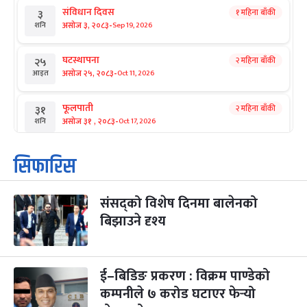
संविधान दिवस
१ महिना बाँकी
३
-
असोज ३, २०८३
Sep 19, 2026
शनि
घटस्थापना
२ महिना बाँकी
२५
-
असोज २५, २०८३
Oct 11, 2026
आइत
फूलपाती
२ महिना बाँकी
३१
-
असोज ३१ , २०८३
Oct 17, 2026
शनि
कार्तिक सङ्क्रान्ति
२ महिना बाँकी
१
सिफारिस
-
कार्तिक १, २०८३
Oct 18, 2026
आइत
संसद्को विशेष दिनमा बालेनको
महानवमी
२ महिना बाँकी
३
-
बिझाउने दृश्य
कार्तिक ३, २०८३
Oct 20, 2026
मंगल
विजयादशमी
२ महिना बाँकी
४
-
कार्तिक ४, २०८३
Oct 21, 2026
बुध
ई–बिडिङ प्रकरण : विक्रम पाण्डेको
कम्पनीले ७ करोड घटाएर फेर्‍यो
पापा‌ङ्कुशा एकादशी व्रत
२ महिना बाँकी
५