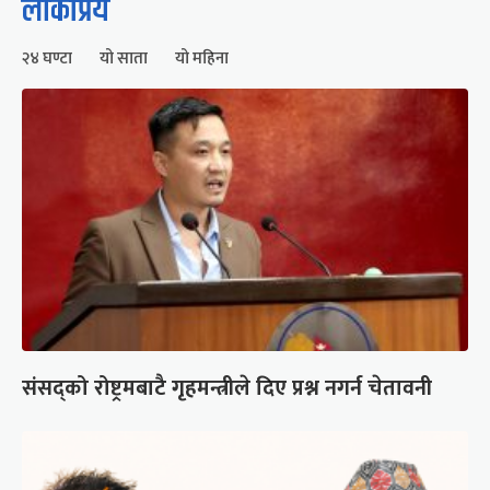
लोकप्रिय
२४ घण्टा
यो साता
यो महिना
संसद्को रोष्ट्रमबाटै गृहमन्त्रीले दिए प्रश्न नगर्न चेतावनी