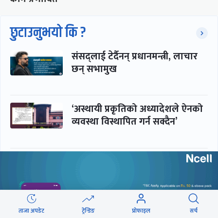
छुटाउनुभयो कि ?
संसद्लाई टेर्दैनन् प्रधानमन्त्री, लाचार
छन् सभामुख
‘अस्थायी प्रकृतिको अध्यादेशले ऐनको
व्यवस्था विस्थापित गर्न सक्दैन’
सरकार-प्रसाईं लुकामारी : छिनमै
पक्राउ, तुरुन्तै रिहा
ताजा अपडेट
ट्रेन्डिङ
प्रोफाइल
सर्च
‘कामचलाउ’ नेतृत्वले थलियो स्वास्थ्य