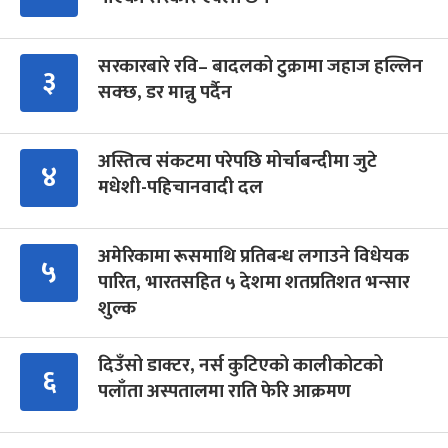
सरकारबारे रवि– बादलको टुक्रामा जहाज हल्लिन
३
सक्छ, डर मान्नु पर्दैन
अस्तित्व संकटमा परेपछि मोर्चाबन्दीमा जुटे
४
मधेशी-पहिचानवादी दल
अमेरिकामा रूसमाथि प्रतिबन्ध लगाउने विधेयक
५
पारित, भारतसहित ५ देशमा शतप्रतिशत भन्सार
शुल्क
दिउँसो डाक्टर, नर्स कुटिएको कालीकोटको
६
पलाँता अस्पतालमा राति फेरि आक्रमण