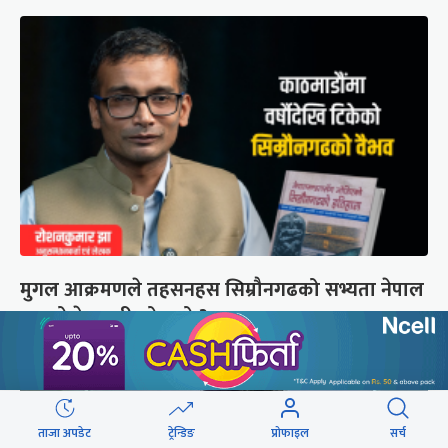
मुगल आक्रमणले तहसनहस सिम्रौनगढको सभ्यता नेपाल
खाल्डोले कसरी जोगायो ?
ताजा अपडेट
ट्रेन्डिङ
प्रोफाइल
सर्च