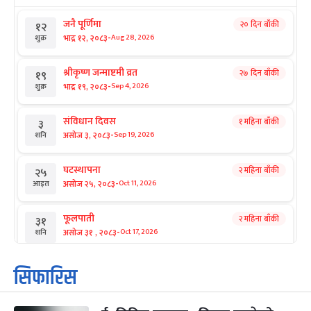
जनै पूर्णिमा
२० दिन बाँकी
१२
-
भाद्र १२, २०८३
Aug 28, 2026
शुक्र
श्रीकृष्ण जन्माष्टमी व्रत
२७ दिन बाँकी
१९
-
भाद्र १९, २०८३
Sep 4, 2026
शुक्र
संविधान दिवस
१ महिना बाँकी
३
-
असोज ३, २०८३
Sep 19, 2026
शनि
घटस्थापना
२ महिना बाँकी
२५
-
असोज २५, २०८३
Oct 11, 2026
आइत
फूलपाती
२ महिना बाँकी
३१
-
असोज ३१ , २०८३
Oct 17, 2026
शनि
कार्तिक सङ्क्रान्ति
२ महिना बाँकी
१
सिफारिस
-
कार्तिक १, २०८३
Oct 18, 2026
आइत