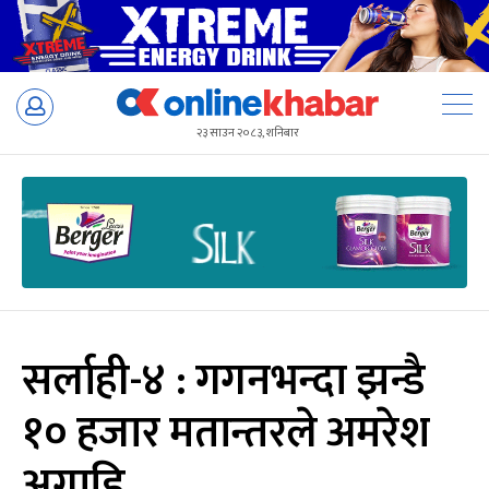
Skip
to
२३ साउन २०८३, शनिबार
content
सर्लाही-४ : गगनभन्दा झन्डै
१० हजार मतान्तरले अमरेश
अगाडि