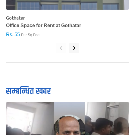
Gothatar
S
Office Space for Rent at Gothatar
H
Rs. 55
R
Per Sq.Feet
‹
›
सम्बन्धित खबर