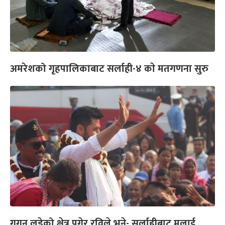
अमरेशको गृहपालिकाबाट सर्लाही-४ काे मतगणना सुरु
गगन लडेको क्षेत्र पुगेर रविले भने- सर्लाहीबाट मलाई