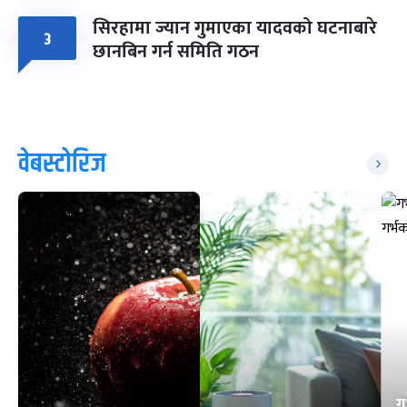
सिरहामा ज्यान गुमाएका यादवको घटनाबारे
३
छानबिन गर्न समिति गठन
वेबस्टोरिज
ग