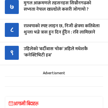
मुगल आक्रमणले तहसनहस सिम्रौनगढको
७
सभ्यता नेपाल खाल्डोले कसरी जोगायो ?
रास्वपाको स्पष्ट लाइन छ, निजी क्षेत्रमा कतिबेला
८
थुन्ला भन्ने त्रास हुन दिन हुँदैन : रवि लामिछाने
उहिलेको ‘बर्दीबास चोक’ अहिले मधेशकै
९
‘कनेक्टिभिटी हब’
Advertisment
आगामी बिदाहरु