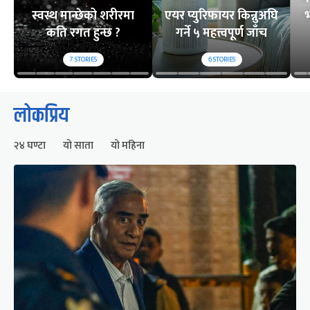
स्वस्थ मान्छेको शरीरमा
एयर प्युरिफायर किन्नुअघि
भ
कति रगत हुन्छ ?
गर्ने ५ महत्त्वपूर्ण जाँच
7
STORIES
6
STORIES
लोकप्रिय
२४ घण्टा
यो साता
यो महिना