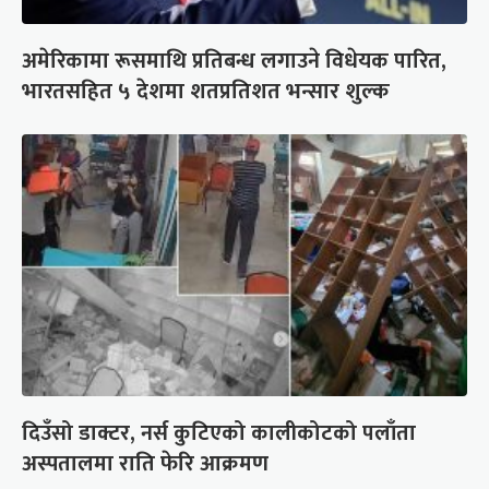
अमेरिकामा रूसमाथि प्रतिबन्ध लगाउने विधेयक पारित,
भारतसहित ५ देशमा शतप्रतिशत भन्सार शुल्क
दिउँसो डाक्टर, नर्स कुटिएको कालीकोटको पलाँता
अस्पतालमा राति फेरि आक्रमण