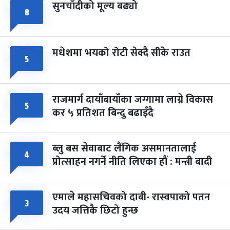
सुनचाँदीको मूल्य बढ्यो
८
मधेशमा भयको रोटी सेक्दै सीके राउत
५
राजमार्ग दायाँबायाँका जग्गामा लाग्ने विकास
५
कर ५ प्रतिशत बिन्दु बढाइँदै
ब्लु बस सेवाबाट लैंगिक असमानतालाई
४
प्रोत्साहन नगर्ने नीति लिएका हौं : मन्त्री बादी
एमाले महासचिवको दाबी- रास्वपाको पतन
३
उदय जत्तिकै छिटो हुन्छ