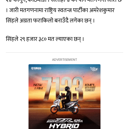
२४ फागुन, काठमाडौं । सर्लाही-४ को पनि मतगणना जारी छ
। जारी मतगणनामा राष्ट्रिय स्वतन्त्र पार्टीका अमरेशकुमार
सिंहले अग्रता फराकिलो बनाउँदै लगेका छन् ।
सिंहले २९ हजार ३८० मत ल्याएका छन् ।