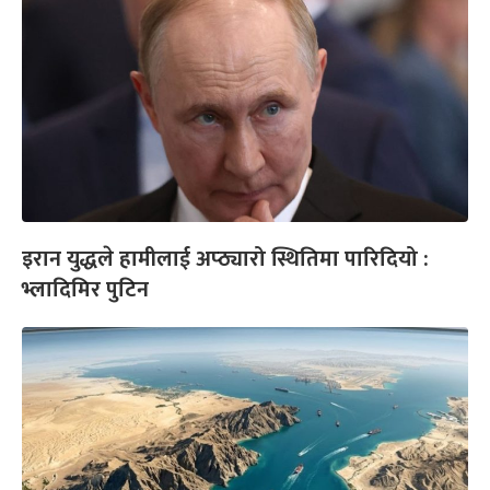
इरान युद्धले हामीलाई अप्ठ्यारो स्थितिमा पारिदियो :
भ्लादिमिर पुटिन