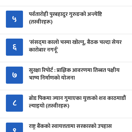
पर्वतारोही पुरबहादुर गुरुङको अन्त्येष्टि
५
(तस्वीरहरू)
‘संसद्‍मा कालो चस्मा खोल्नू, बैठक चल्दा सेयर
६
कारोबार नगर्नू’
सुरक्षा रिपोर्ट : प्राज्ञिक आवरणमा तिब्बत पक्षीय
७
भाष्य निर्माणको योजना
ब्रोड पिकमा ज्यान गुमाएका युक्तको शव काठमाडौं
८
ल्याइयो (तस्वीरहरू)
राष्ट्र बैंकको स्वायत्ततामा सरकारको उपहास
९