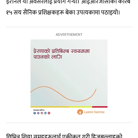
इरानले यो अवसरलाई प्रयोग गर्‍यो। आईआरजीसीका करिब
१५ सय सैनिक प्रशिक्षकहरू बेका उपत्यकामा पठाइयो।
विभिन्न शिया समूहहरूलाई एकीकृत गरी हिजबुल्लाहको