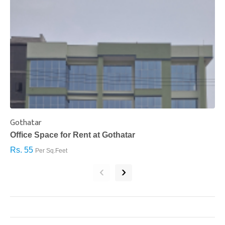
Gothatar
S
Office Space for Rent at Gothatar
H
Rs. 55
R
Per Sq.Feet
‹
›