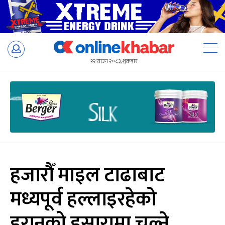
Skip
to
२२ साउन २०८३, शुक्रबार
content
हजारौँ माइल टाढाबाट
मध्यपूर्व हल्लाइरहेको
इरानको इसारामा चल्ने