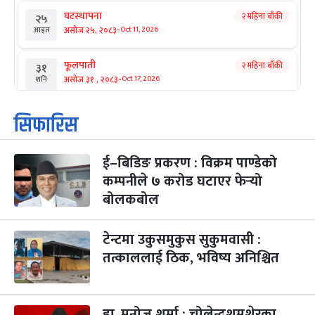
घटस्थापना
२ महिना बाँकी
२५
-
असोज २५, २०८३
Oct 11, 2026
आइत
फूलपाती
२ महिना बाँकी
३१
-
असोज ३१ , २०८३
Oct 17, 2026
शनि
कार्तिक सङ्क्रान्ति
२ महिना बाँकी
१
सिफारिस
-
कार्तिक १, २०८३
Oct 18, 2026
आइत
ई–बिडिङ प्रकरण : विक्रम पाण्डेको
महानवमी
२ महिना बाँकी
३
-
कम्पनीले ७ करोड घटाएर फेर्‍यो
कार्तिक ३, २०८३
Oct 20, 2026
मंगल
बोलकबोल
विजयादशमी
२ महिना बाँकी
४
-
कार्तिक ४, २०८३
Oct 21, 2026
बुध
टेन्टमा उकुसमुकुस सुकुमवासी :
तत्काललाई ठिक, भविष्य अनिश्चित
पापा‌ङ्कुशा एकादशी व्रत
२ महिना बाँकी
५
-
कार्तिक ५, २०८३
Oct 22, 2026
बिहि
डा. मनोज शर्मा : चोलेन्द्रशमशेरका
कुकुर तिहार
३ महिना बाँकी
२२