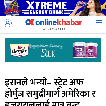
Skip
to
२२ साउन २०८३, शुक्रबार
content
इरानले भन्यो– स्ट्रेट अफ
होर्मुज समुद्रीमार्ग अमेरिका र
इजरायललाई मात्र बन्द