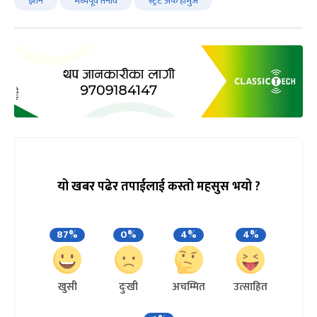
इरान
मध्यपूर्व तनाव
स्ट्रेट अफ होर्मुज
यो खबर पढेर तपाईलाई कस्तो महसुस भयो ?
87%
0%
4%
4%
खुसी
दुःखी
अचम्मित
उत्साहित