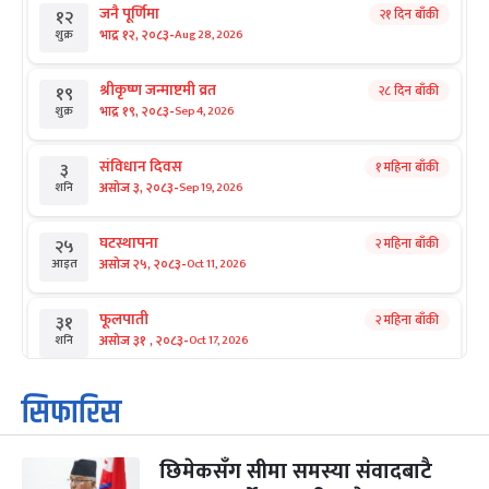
जनै पूर्णिमा
२१ दिन बाँकी
१२
-
भाद्र १२, २०८३
Aug 28, 2026
शुक्र
श्रीकृष्ण जन्माष्टमी व्रत
२८ दिन बाँकी
१९
-
भाद्र १९, २०८३
Sep 4, 2026
शुक्र
संविधान दिवस
१ महिना बाँकी
३
-
असोज ३, २०८३
Sep 19, 2026
शनि
घटस्थापना
२ महिना बाँकी
२५
-
असोज २५, २०८३
Oct 11, 2026
आइत
फूलपाती
२ महिना बाँकी
३१
-
असोज ३१ , २०८३
Oct 17, 2026
शनि
कार्तिक सङ्क्रान्ति
२ महिना बाँकी
१
सिफारिस
-
कार्तिक १, २०८३
Oct 18, 2026
आइत
छिमेकसँग सीमा समस्या संवादबाटै
महानवमी
२ महिना बाँकी
३