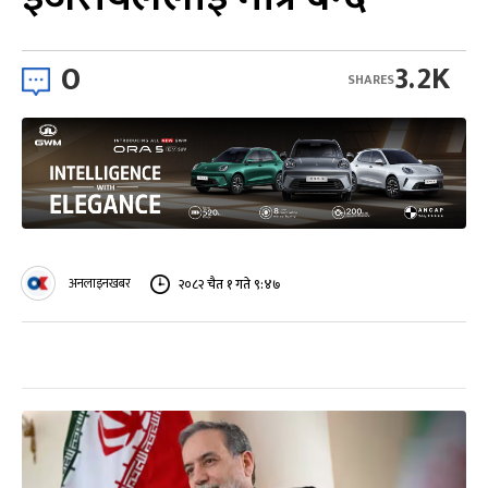
0
3.2K
SHARES
अनलाइनखबर
२०८२ चैत १ गते ९:४७