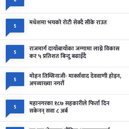
मधेशमा भयको रोटी सेक्दै सीके राउत
५
राजमार्ग दायाँबायाँका जग्गामा लाग्ने विकास
५
कर ५ प्रतिशत बिन्दु बढाइँदै
मोहन तिम्सिनाजी- मार्क्सवाद देववाणी होइन,
५
अपव्याख्या नगरौं
महानगरका १८७ सहकारीले फिर्ता दिन
५
सकेनन् सवा ८ अर्ब