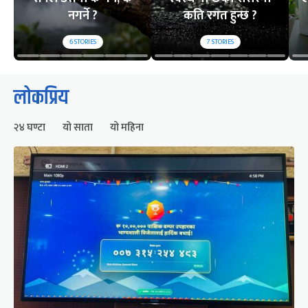
नगर्ने ?
कति रगत हुन्छ ?
6
STORIES
7
STORIES
लोकप्रिय
२४ घण्टा
यो साता
यो महिना