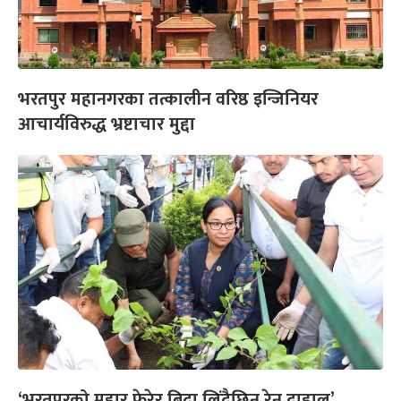
भरतपुर महानगरका तत्कालीन वरिष्ठ इन्जिनियर
आचार्यविरुद्ध भ्रष्टाचार मुद्दा
‘भरतपुरको मुहार फेरेर बिदा लिंदैछिन् रेनु दाहाल’