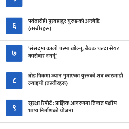
पर्वतारोही पुरबहादुर गुरुङको अन्त्येष्टि
६
(तस्वीरहरू)
‘संसद्‍मा कालो चस्मा खोल्नू, बैठक चल्दा सेयर
७
कारोबार नगर्नू’
ब्रोड पिकमा ज्यान गुमाएका युक्तको शव काठमाडौं
८
ल्याइयो (तस्वीरहरू)
सुरक्षा रिपोर्ट : प्राज्ञिक आवरणमा तिब्बत पक्षीय
९
भाष्य निर्माणको योजना