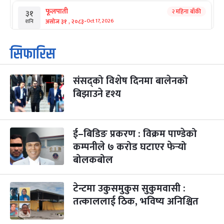
फूलपाती
२ महिना बाँकी
३१
-
असोज ३१ , २०८३
Oct 17, 2026
शनि
कार्तिक सङ्क्रान्ति
२ महिना बाँकी
१
सिफारिस
-
कार्तिक १, २०८३
Oct 18, 2026
आइत
संसद्को विशेष दिनमा बालेनको
महानवमी
२ महिना बाँकी
३
-
बिझाउने दृश्य
कार्तिक ३, २०८३
Oct 20, 2026
मंगल
विजयादशमी
२ महिना बाँकी
४
-
कार्तिक ४, २०८३
Oct 21, 2026
बुध
ई–बिडिङ प्रकरण : विक्रम पाण्डेको
कम्पनीले ७ करोड घटाएर फेर्‍यो
पापा‌ङ्कुशा एकादशी व्रत
२ महिना बाँकी
५
बोलकबोल
-
कार्तिक ५, २०८३
Oct 22, 2026
बिहि
टेन्टमा उकुसमुकुस सुकुमवासी :
कुकुर तिहार
३ महिना बाँकी
२२
-
कार्तिक २२, २०८३
Nov 8, 2026
आइत
तत्काललाई ठिक, भविष्य अनिश्चित
गाई पूजा
३ महिना बाँकी
२३