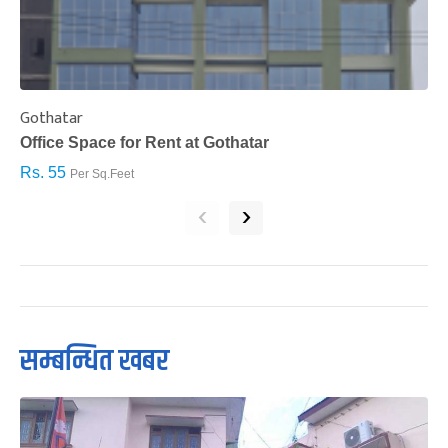
Gothatar
S
Office Space for Rent at Gothatar
H
Rs. 55
R
Per Sq.Feet
‹
›
सम्बन्धित खबर