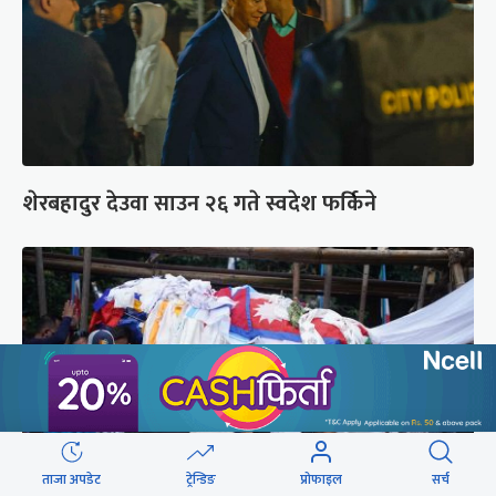
शेरबहादुर देउवा साउन २६ गते स्वदेश फर्किने
ताजा अपडेट
ट्रेन्डिङ
प्रोफाइल
सर्च