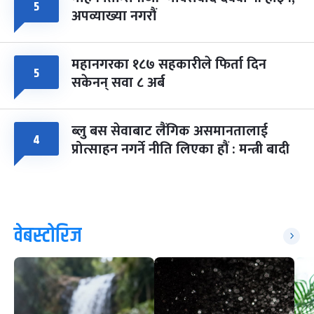
५
अपव्याख्या नगरौं
महानगरका १८७ सहकारीले फिर्ता दिन
५
सकेनन् सवा ८ अर्ब
ब्लु बस सेवाबाट लैंगिक असमानतालाई
४
प्रोत्साहन नगर्ने नीति लिएका हौं : मन्त्री बादी
वेबस्टोरिज