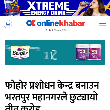
Skip
to
२२ साउन २०८३, शुक्रबार
content
फोहोर प्रशोधन केन्द्र बनाउन
भरतपुर महानगरले छुट्यायो
तीन करोड