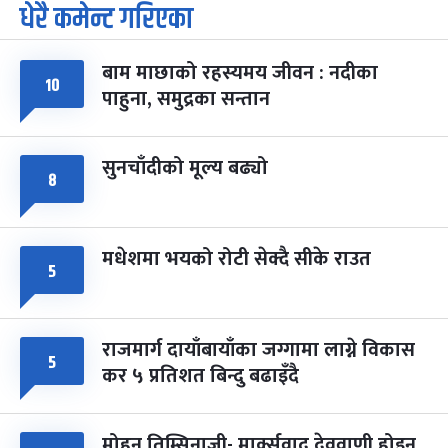
धेरै कमेन्ट गरिएका
पूर्णिमा व्रत
७ महिना बाँकी
७
-
चैत्र ७, २०८३
Mar 21, 2027
आइत
बाम माछाको रहस्यमय जीवन : नदीका
फागुपूर्णिमा
७ महिना बाँकी
८
१०
पाहुना, समुद्रका सन्तान
-
चैत्र ८, २०८३
Mar 22, 2027
सोम
सुनचाँदीको मूल्य बढ्यो
८
मधेशमा भयको रोटी सेक्दै सीके राउत
५
राजमार्ग दायाँबायाँका जग्गामा लाग्ने विकास
५
कर ५ प्रतिशत बिन्दु बढाइँदै
मोहन तिम्सिनाजी- मार्क्सवाद देववाणी होइन,