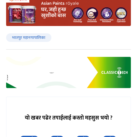
भरतपुर महानगरपालिका
यो खबर पढेर तपाईलाई कस्तो महसुस भयो ?