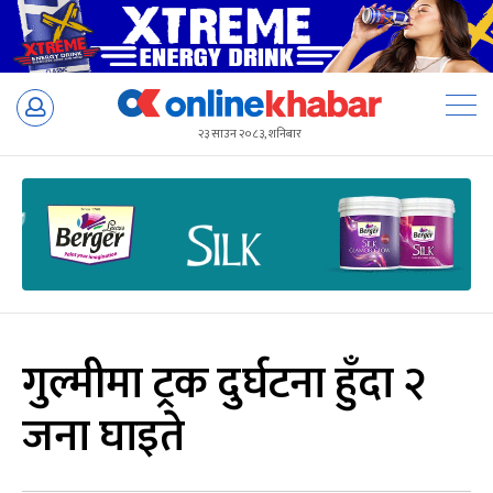
Skip
to
२३ साउन २०८३, शनिबार
content
गुल्मीमा ट्रक दुर्घटना हुँदा २
जना घाइते