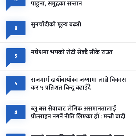
पाहुना, समुद्रका सन्तान
-
चैत्र ८, २०८३
Mar 22, 2027
सोम
सुनचाँदीको मूल्य बढ्यो
८
मधेशमा भयको रोटी सेक्दै सीके राउत
५
राजमार्ग दायाँबायाँका जग्गामा लाग्ने विकास
५
कर ५ प्रतिशत बिन्दु बढाइँदै
ब्लु बस सेवाबाट लैंगिक असमानतालाई
४
प्रोत्साहन नगर्ने नीति लिएका हौं : मन्त्री बादी