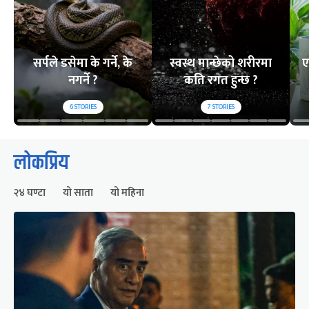
सर्पले डसेमा के गर्ने, के
स्वस्थ मान्छेको शरीरमा
ए
नगर्ने ?
कति रगत हुन्छ ?
6
STORIES
7
STORIES
लोकप्रिय
२४ घण्टा
यो साता
यो महिना