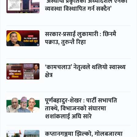
‘अस्थायी प्रकृतिको अध्यादेशले ऐनको
व्यवस्था विस्थापित गर्न सक्दैन’
सरकार-प्रसाईं लुकामारी : छिनमै
पक्राउ, तुरुन्तै रिहा
‘कामचलाउ’ नेतृत्वले थलियो स्वास्थ्य
क्षेत्र
पूर्णबहादुर-शेखर : पार्टी सभापति
ताक्थे, विभाजनको संघारमा
शशांकलाई अघि सारे
कप्तानगञ्जमा झिल्को, गोलबजारमा