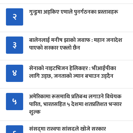
गुन्डुमा अड्किए एमाले पुनर्गठनका प्रस्तावहरू
२
बालेनलाई मनीष झाको जवाफ : महान जनादेश
३
पाएको सरकार एक्लो छैन
सेनाको नाइटभिजन हेलिकप्टर : भीआईपीका
४
लागि उड्छ, जनताको ज्यान बचाउन उड्दैन
अमेरिकामा रूसमाथि प्रतिबन्ध लगाउने विधेयक
५
पारित, भारतसहित ५ देशमा शतप्रतिशत भन्सार
शुल्क
संसद्‍मा रास्वपा सांसदले खोजे सरकार