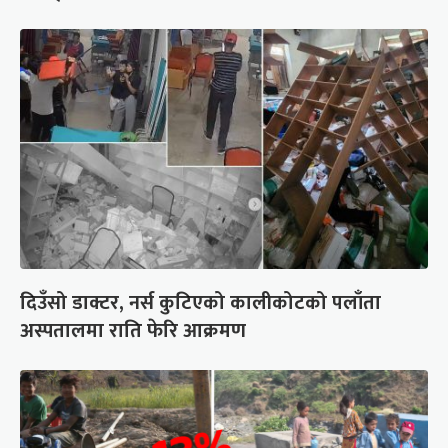
दिउँसो डाक्टर, नर्स कुटिएको कालीकोटको पलाँता
अस्पतालमा राति फेरि आक्रमण