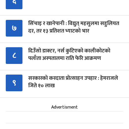
६
सिँचाइ र खानेपानी : विद्युत् महसुलमा सहुलियत
७
दर, तर १३ प्रतिशत भ्याटको भार
दिउँसो डाक्टर, नर्स कुटिएको कालीकोटको
८
पलाँता अस्पतालमा राति फेरि आक्रमण
सरकारको करदाता प्रोत्साहन उपहार : हेमराजले
९
जिते १० लाख
Advertisment