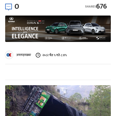
0
676
SHARES
अनलाइनखबर
२०८२ चैत ५ गते ८:४५