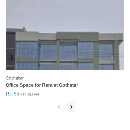
Gothatar
S
Office Space for Rent at Gothatar
H
Rs. 55
R
Per Sq.Feet
‹
›