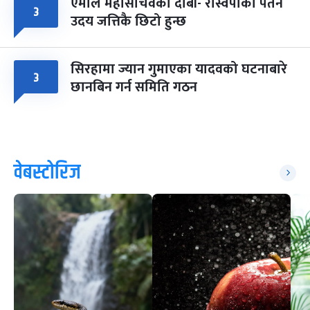
एमाले महासचिवको दाबी- रास्वपाको पतन
३
उदय जत्तिकै छिटो हुन्छ
सिरहामा ज्यान गुमाएका यादवको घटनाबारे
३
छानबिन गर्न समिति गठन
वेबस्टोरिज