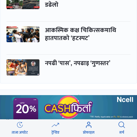
डढेलो
आकस्मिक कक्ष चिकित्सकमाथि
हातपातको ‘हटस्पट’
नपढी ‘पास’, नपढाइ ‘गुणस्तर’
समाचार
बिजनेस
समाज
बजार
विचार/ब्लग
पर्यटन
साहित्य
रोजगार
ताजा अपडेट
ट्रेन्डिङ
प्रोफाइल
सर्च