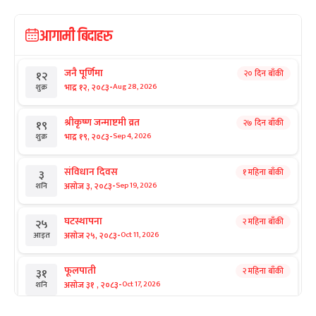
आगामी बिदाहरु
जनै पूर्णिमा
२० दिन बाँकी
१२
-
भाद्र १२, २०८३
Aug 28, 2026
शुक्र
श्रीकृष्ण जन्माष्टमी व्रत
२७ दिन बाँकी
१९
-
भाद्र १९, २०८३
Sep 4, 2026
शुक्र
संविधान दिवस
१ महिना बाँकी
३
-
असोज ३, २०८३
Sep 19, 2026
शनि
घटस्थापना
२ महिना बाँकी
२५
-
असोज २५, २०८३
Oct 11, 2026
आइत
फूलपाती
२ महिना बाँकी
३१
-
असोज ३१ , २०८३
Oct 17, 2026
शनि