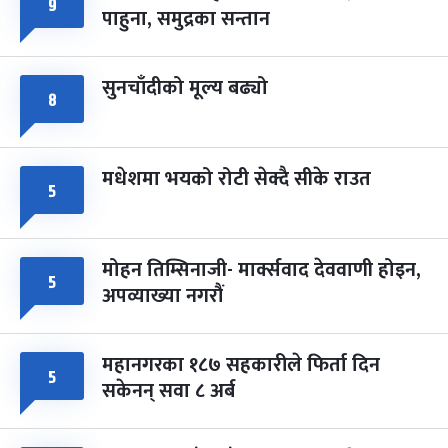
८
९
पाहुना, समुद्रका सन्तान
-
चैत्र ८, २०८३
Mar 22, 2027
सोम
सुनचाँदीको मूल्य बढ्यो
८
मधेशमा भयको रोटी सेक्दै सीके राउत
५
मोहन तिम्सिनाजी- मार्क्सवाद देववाणी होइन,
५
अपव्याख्या नगरौं
महानगरका १८७ सहकारीले फिर्ता दिन
५
सकेनन् सवा ८ अर्ब