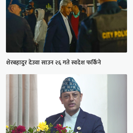
शेरबहादुर देउवा साउन २६ गते स्वदेश फर्किने