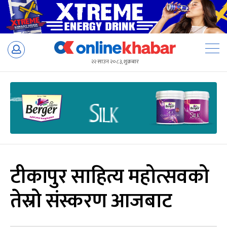
Skip
to
२२ साउन २०८३, शुक्रबार
content
टीकापुर साहित्य महोत्सवको
तेस्रो संस्करण आजबाट