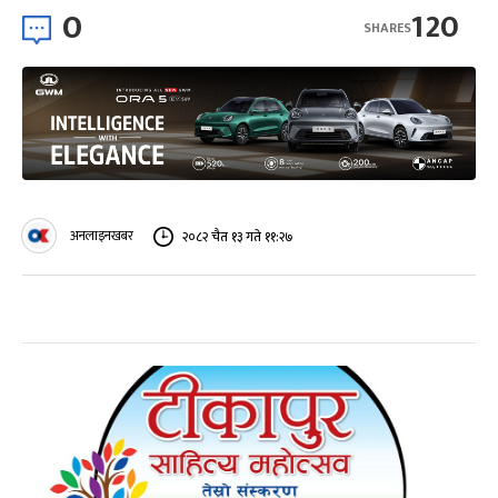
0
120
SHARES
अनलाइनखबर
२०८२ चैत १३ गते ११:२७