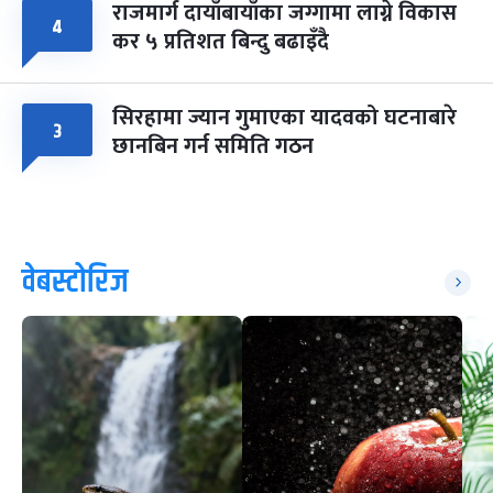
राजमार्ग दायाँबायाँका जग्गामा लाग्ने विकास
४
कर ५ प्रतिशत बिन्दु बढाइँदै
सिरहामा ज्यान गुमाएका यादवको घटनाबारे
३
छानबिन गर्न समिति गठन
वेबस्टोरिज