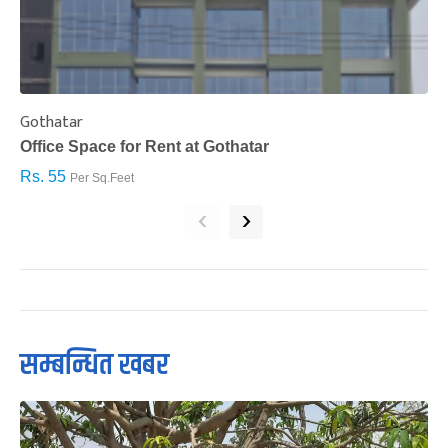
Gothatar
S
Office Space for Rent at Gothatar
H
Rs. 55
R
Per Sq.Feet
‹
›
सम्बन्धित खबर