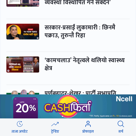
व्यवस्था विस्थापित गर्न सक्दैन’
सरकार-प्रसाईं लुकामारी : छिनमै
पक्राउ, तुरुन्तै रिहा
‘कामचलाउ’ नेतृत्वले थलियो स्वास्थ्य
क्षेत्र
पूर्णबहादुर-शेखर : पार्टी सभापति
ताक्थे, विभाजनको संघारमा
शशांकलाई अघि सारे
कप्तानगञ्जमा झिल्को, गोलबजारमा
ताजा अपडेट
ट्रेन्डिङ
प्रोफाइल
सर्च
डढेलो