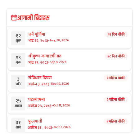
आगामी बिदाहरु
जनै पूर्णिमा
२१ दिन बाँकी
१२
-
भाद्र १२, २०८३
Aug 28, 2026
शुक्र
श्रीकृष्ण जन्माष्टमी व्रत
२८ दिन बाँकी
१९
-
भाद्र १९, २०८३
Sep 4, 2026
शुक्र
संविधान दिवस
१ महिना बाँकी
३
-
असोज ३, २०८३
Sep 19, 2026
शनि
घटस्थापना
२ महिना बाँकी
२५
-
असोज २५, २०८३
Oct 11, 2026
आइत
फूलपाती
२ महिना बाँकी
३१
-
असोज ३१ , २०८३
Oct 17, 2026
शनि