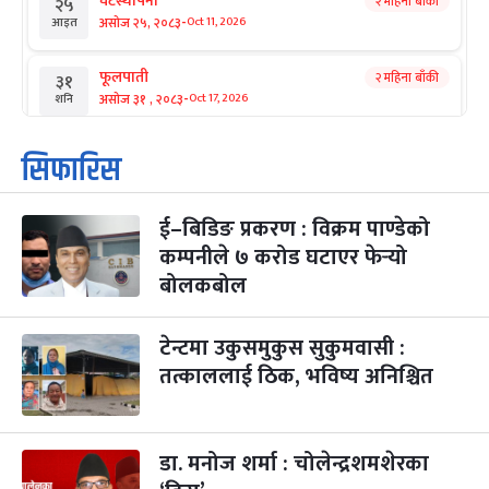
घटस्थापना
२ महिना बाँकी
२५
-
असोज २५, २०८३
Oct 11, 2026
आइत
फूलपाती
२ महिना बाँकी
३१
-
असोज ३१ , २०८३
Oct 17, 2026
शनि
कार्तिक सङ्क्रान्ति
२ महिना बाँकी
१
सिफारिस
-
कार्तिक १, २०८३
Oct 18, 2026
आइत
ई–बिडिङ प्रकरण : विक्रम पाण्डेको
महानवमी
२ महिना बाँकी
३
-
कम्पनीले ७ करोड घटाएर फेर्‍यो
कार्तिक ३, २०८३
Oct 20, 2026
मंगल
बोलकबोल
विजयादशमी
२ महिना बाँकी
४
-
कार्तिक ४, २०८३
Oct 21, 2026
बुध
टेन्टमा उकुसमुकुस सुकुमवासी :
तत्काललाई ठिक, भविष्य अनिश्चित
पापा‌ङ्कुशा एकादशी व्रत
२ महिना बाँकी
५
-
कार्तिक ५, २०८३
Oct 22, 2026
बिहि
डा. मनोज शर्मा : चोलेन्द्रशमशेरका
कुकुर तिहार
३ महिना बाँकी
२२
-
कार्तिक २२, २०८३
Nov 8, 2026
आइत