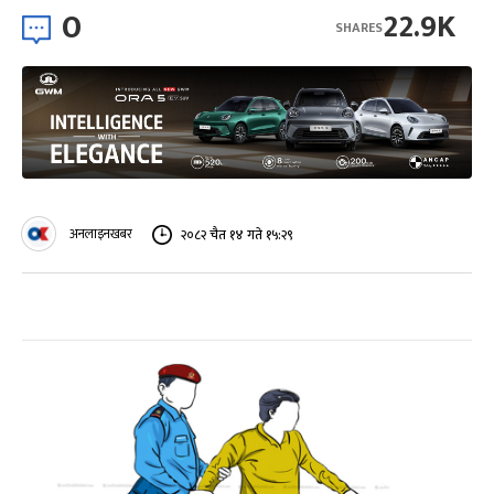
0
22.9K
SHARES
अनलाइनखबर
२०८२ चैत १४ गते १५:२९