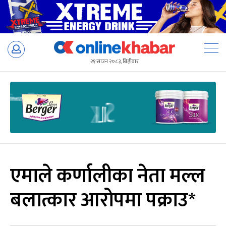
Skip
to
२१ साउन २०८३, बिहीबार
content
एमाले कर्णालीका नेता मल्ल
बलात्कार आरोपमा पक्राउ*