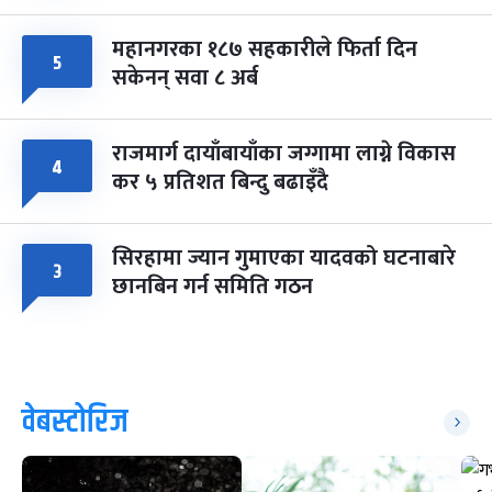
महानगरका १८७ सहकारीले फिर्ता दिन
५
सकेनन् सवा ८ अर्ब
राजमार्ग दायाँबायाँका जग्गामा लाग्ने विकास
४
कर ५ प्रतिशत बिन्दु बढाइँदै
सिरहामा ज्यान गुमाएका यादवको घटनाबारे
३
छानबिन गर्न समिति गठन
वेबस्टोरिज