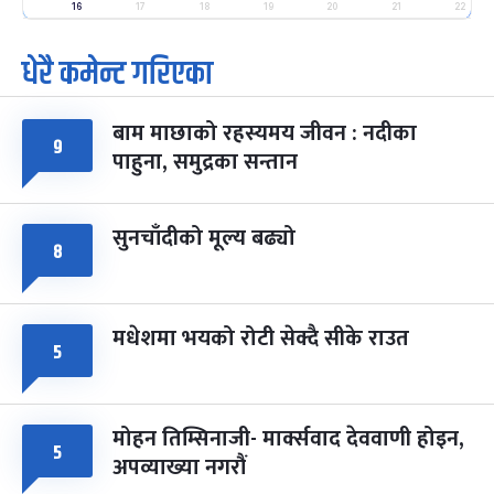
-
फाल्गुन २५, २०८३
Mar 9, 2027
मंगल
16
17
18
19
20
21
22
धेरै कमेन्ट गरिएका
पूर्णिमा व्रत
७ महिना बाँकी
७
-
चैत्र ७, २०८३
Mar 21, 2027
आइत
बाम माछाको रहस्यमय जीवन : नदीका
फागुपूर्णिमा
७ महिना बाँकी
८
९
पाहुना, समुद्रका सन्तान
-
चैत्र ८, २०८३
Mar 22, 2027
सोम
सुनचाँदीको मूल्य बढ्यो
८
मधेशमा भयको रोटी सेक्दै सीके राउत
५
मोहन तिम्सिनाजी- मार्क्सवाद देववाणी होइन,
५
अपव्याख्या नगरौं