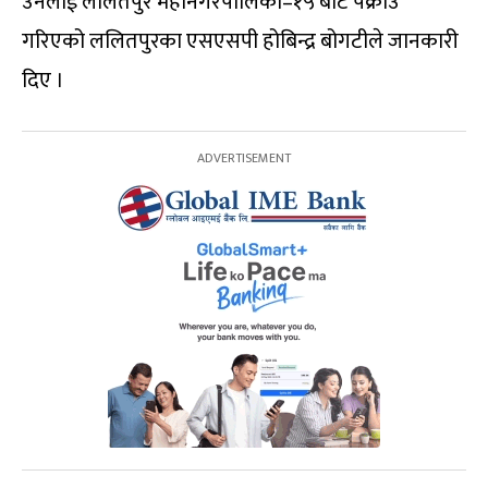
उनलाई ललितपुर महानगरपालिका–१५ बाट पक्राउ
गरिएको ललितपुरका एसएसपी होबिन्द्र बोगटीले जानकारी
दिए ।