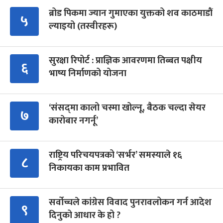
ब्रोड पिकमा ज्यान गुमाएका युक्तको शव काठमाडौं
५
ल्याइयो (तस्वीरहरू)
सुरक्षा रिपोर्ट : प्राज्ञिक आवरणमा तिब्बत पक्षीय
६
भाष्य निर्माणको योजना
‘संसद्‍मा कालो चस्मा खोल्नू, बैठक चल्दा सेयर
७
कारोबार नगर्नू’
राष्ट्रिय परिचयपत्रको ‘सर्भर’ समस्याले १६
८
निकायका काम प्रभावित
सर्वोच्चले कांग्रेस विवाद पुनरावलोकन गर्न आदेश
९
दिनुको आधार के हो ?