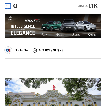
0
1.1K
SHARES
अनलाइनखबर
२०८२ चैत १५ गते १२:४२