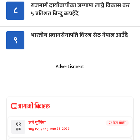
राजमार्ग दायाँबायाँका जग्गामा लाग्ने विकास कर
८
५ प्रतिशत बिन्दु बढाइँदै
भारतीय प्रधानसेनापति धिरज सेठ नेपाल आउँदै
९
Advertisment
आगामी बिदाहरु
जनै पूर्णिमा
२२ दिन बाँकी
१२
-
भाद्र १२, २०८३
Aug 28, 2026
शुक्र