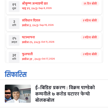
श्रीकृष्ण जन्माष्टमी व्रत
२९ दिन बाँकी
१९
-
भाद्र १९, २०८३
Sep 4, 2026
शुक्र
संविधान दिवस
१ महिना बाँकी
३
-
असोज ३, २०८३
Sep 19, 2026
शनि
घटस्थापना
२ महिना बाँकी
२५
-
असोज २५, २०८३
Oct 11, 2026
आइत
फूलपाती
२ महिना बाँकी
३१
-
असोज ३१ , २०८३
Oct 17, 2026
शनि
कार्तिक सङ्क्रान्ति
२ महिना बाँकी
१
सिफारिस
-
कार्तिक १, २०८३
Oct 18, 2026
आइत
ई–बिडिङ प्रकरण : विक्रम पाण्डेको
महानवमी
२ महिना बाँकी
३
-
कम्पनीले ७ करोड घटाएर फेर्‍यो
कार्तिक ३, २०८३
Oct 20, 2026
मंगल
बोलकबोल
विजयादशमी
२ महिना बाँकी
४