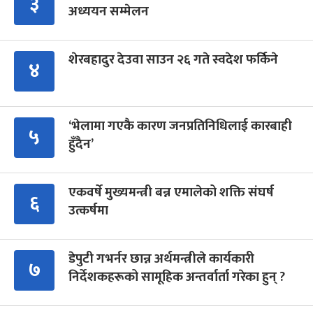
३
अध्ययन सम्मेलन
शेरबहादुर देउवा साउन २६ गते स्वदेश फर्किने
४
‘भेलामा गएकै कारण जनप्रतिनिधिलाई कारबाही
५
हुँदैन’
एकवर्षे मुख्यमन्त्री बन्न एमालेको शक्ति संघर्ष
६
उत्कर्षमा
डेपुटी गभर्नर छान्न अर्थमन्त्रीले कार्यकारी
७
निर्देशकहरूको सामूहिक अन्तर्वार्ता गरेका हुन् ?