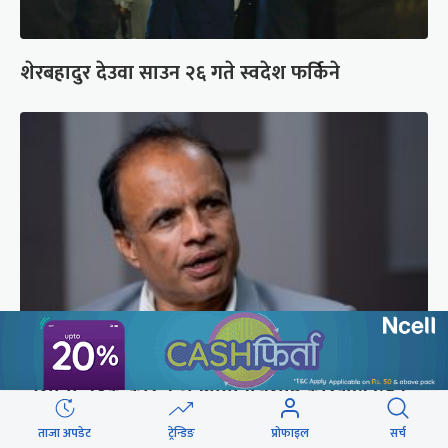
शेरबहादुर देउवा साउन २६ गते स्वदेश फर्किने
‘भेलामा गएकै कारण जनप्रतिनिधिलाई कारबाही हुँदैन’
ताजा अपडेट
ट्रेन्डिङ
प्रोफाइल
सर्च