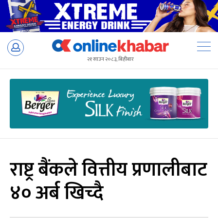
Skip
to
२१ साउन २०८३, बिहीबार
content
राष्ट्र बैंकले वित्तीय प्रणालीबाट
४० अर्ब खिच्दै