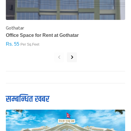
Gothatar
S
Office Space for Rent at Gothatar
H
Rs. 55
R
Per Sq.Feet
‹
›
सम्बन्धित खबर