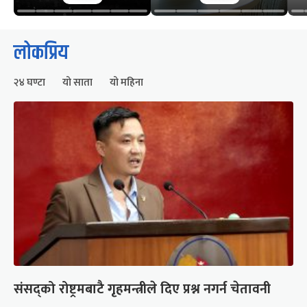
लोकप्रिय
२४ घण्टा
यो साता
यो महिना
संसद्को रोष्ट्रमबाटै गृहमन्त्रीले दिए प्रश्न नगर्न चेतावनी