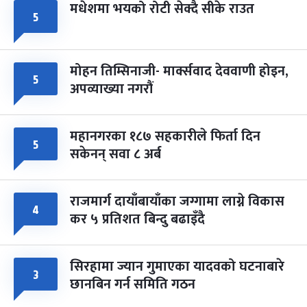
मधेशमा भयको रोटी सेक्दै सीके राउत
५
मोहन तिम्सिनाजी- मार्क्सवाद देववाणी होइन,
५
अपव्याख्या नगरौं
महानगरका १८७ सहकारीले फिर्ता दिन
५
सकेनन् सवा ८ अर्ब
राजमार्ग दायाँबायाँका जग्गामा लाग्ने विकास
४
कर ५ प्रतिशत बिन्दु बढाइँदै
सिरहामा ज्यान गुमाएका यादवको घटनाबारे
३
छानबिन गर्न समिति गठन