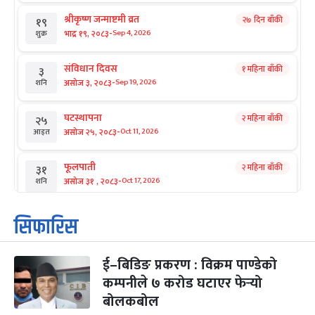
श्रीकृष्ण जन्माष्टमी व्रत
२७ दिन बाँकी
१९
-
भाद्र १९, २०८३
Sep 4, 2026
शुक्र
संविधान दिवस
१ महिना बाँकी
३
-
असोज ३, २०८३
Sep 19, 2026
शनि
घटस्थापना
२ महिना बाँकी
२५
-
असोज २५, २०८३
Oct 11, 2026
आइत
फूलपाती
२ महिना बाँकी
३१
-
असोज ३१ , २०८३
Oct 17, 2026
शनि
कार्तिक सङ्क्रान्ति
२ महिना बाँकी
१
सिफारिस
-
कार्तिक १, २०८३
Oct 18, 2026
आइत
ई–बिडिङ प्रकरण : विक्रम पाण्डेको
महानवमी
२ महिना बाँकी
३
-
कम्पनीले ७ करोड घटाएर फेर्‍यो
कार्तिक ३, २०८३
Oct 20, 2026
मंगल
बोलकबोल
विजयादशमी