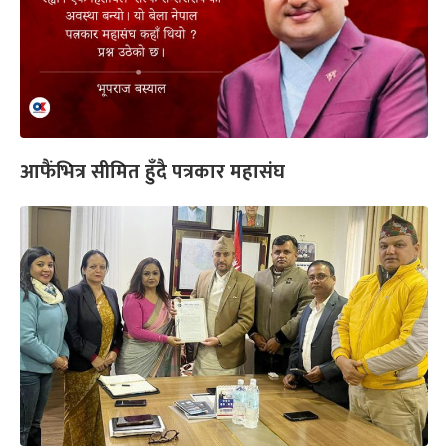
आफैंभित्र सीमित हुँदै पत्रकार महासंघ