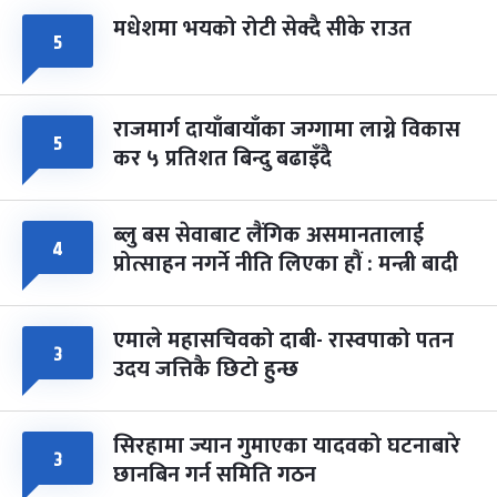
मधेशमा भयको रोटी सेक्दै सीके राउत
५
राजमार्ग दायाँबायाँका जग्गामा लाग्ने विकास
५
कर ५ प्रतिशत बिन्दु बढाइँदै
ब्लु बस सेवाबाट लैंगिक असमानतालाई
४
प्रोत्साहन नगर्ने नीति लिएका हौं : मन्त्री बादी
एमाले महासचिवको दाबी- रास्वपाको पतन
३
उदय जत्तिकै छिटो हुन्छ
सिरहामा ज्यान गुमाएका यादवको घटनाबारे
३
छानबिन गर्न समिति गठन