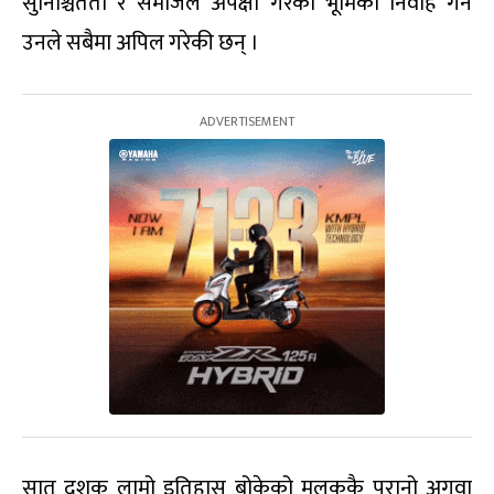
सुनिश्चितता र समाजले अपेक्षा गरेको भूमिका निर्वाह गर्न
उनले सबैमा अपिल गरेकी छन् ।
सात दशक लामो इतिहास बोकेको मुलुककै पुरानो अगुवा