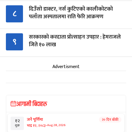
दिउँसो डाक्टर, नर्स कुटिएको कालीकोटको
८
पलाँता अस्पतालमा राति फेरि आक्रमण
सरकारको करदाता प्रोत्साहन उपहार : हेमराजले
९
जिते १० लाख
Advertisment
आगामी बिदाहरु
जनै पूर्णिमा
२० दिन बाँकी
१२
-
भाद्र १२, २०८३
Aug 28, 2026
शुक्र