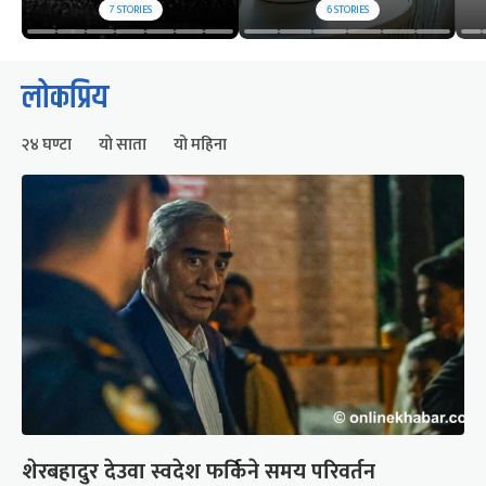
7
STORIES
6
STORIES
लोकप्रिय
२४ घण्टा
यो साता
यो महिना
शेरबहादुर देउवा स्वदेश फर्किने समय परिवर्तन