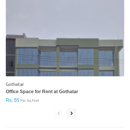
Gothatar
S
Office Space for Rent at Gothatar
H
Rs. 55
R
Per Sq.Feet
‹
›