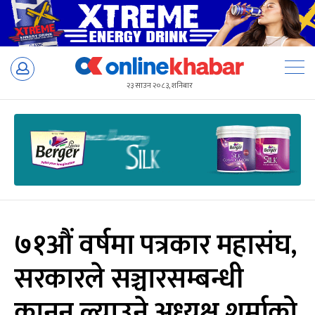
Skip
to
२३ साउन २०८३, शनिबार
content
७१औं वर्षमा पत्रकार महासंघ,
सरकारले सञ्चारसम्बन्धी
कानुन ल्याउने अध्यक्ष शर्माको