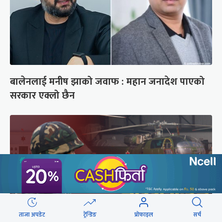
बालेनलाई मनीष झाको जवाफ : महान जनादेश पाएको
सरकार एक्लो छैन
ताजा अपडेट
ट्रेन्डिङ
प्रोफाइल
सर्च