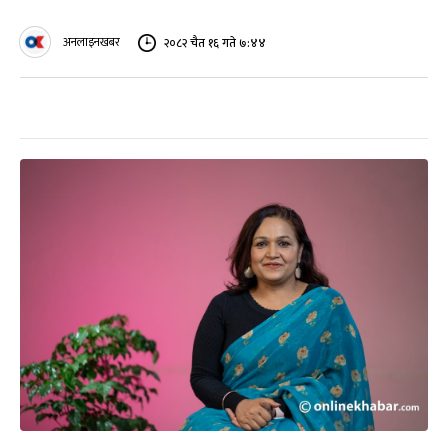
अनलाइनखबर
२०८२ चैत १६ गते ७:४४