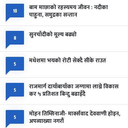
बाम माछाको रहस्यमय जीवन : नदीका
फागुपूर्णिमा
७ महिना बाँकी
८
१०
पाहुना, समुद्रका सन्तान
-
चैत्र ८, २०८३
Mar 22, 2027
सोम
सुनचाँदीको मूल्य बढ्यो
८
मधेशमा भयको रोटी सेक्दै सीके राउत
५
राजमार्ग दायाँबायाँका जग्गामा लाग्ने विकास
५
कर ५ प्रतिशत बिन्दु बढाइँदै
मोहन तिम्सिनाजी- मार्क्सवाद देववाणी होइन,
५
अपव्याख्या नगरौं