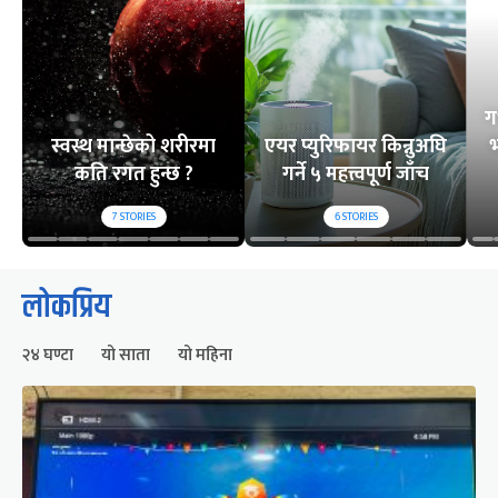
ग
स्वस्थ मान्छेको शरीरमा
एयर प्युरिफायर किन्नुअघि
भ
कति रगत हुन्छ ?
गर्ने ५ महत्त्वपूर्ण जाँच
7
STORIES
6
STORIES
लोकप्रिय
२४ घण्टा
यो साता
यो महिना