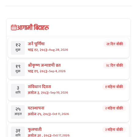
आगामी बिदाहरु
जनै पूर्णिमा
२१ दिन बाँकी
१२
-
भाद्र १२, २०८३
Aug 28, 2026
शुक्र
श्रीकृष्ण जन्माष्टमी व्रत
२८ दिन बाँकी
१९
-
भाद्र १९, २०८३
Sep 4, 2026
शुक्र
संविधान दिवस
१ महिना बाँकी
३
-
असोज ३, २०८३
Sep 19, 2026
शनि
घटस्थापना
२ महिना बाँकी
२५
-
असोज २५, २०८३
Oct 11, 2026
आइत
फूलपाती
२ महिना बाँकी
३१
-
असोज ३१ , २०८३
Oct 17, 2026
शनि