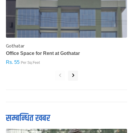
Gothatar
S
Office Space for Rent at Gothatar
H
Rs. 55
R
Per Sq.Feet
‹
›
सम्बन्धित खबर