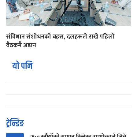
संविधान संशोधनको बहस, दलहरूले राखे पहिलो
बैठकमै अडान
यो पनि
ट्रेन्डिङ
२५० रुपैयाँको सामान किनेका उपभोक्ताले जिते