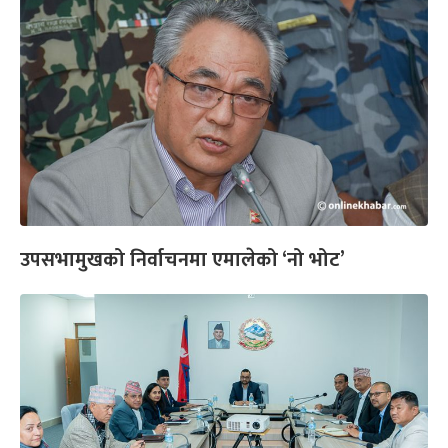
उपसभामुखको निर्वाचनमा एमालेको ‘नो भोट’