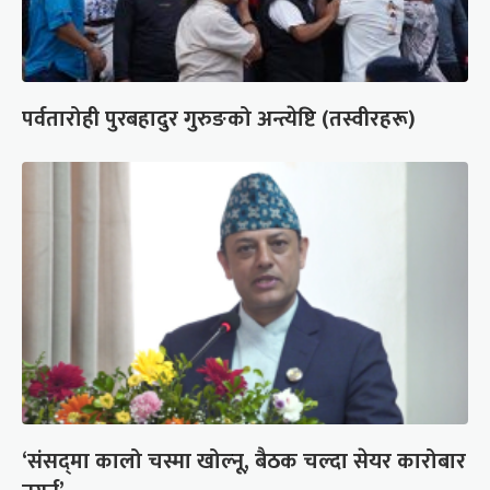
पर्वतारोही पुरबहादुर गुरुङको अन्त्येष्टि (तस्वीरहरू)
‘संसद्‍मा कालो चस्मा खोल्नू, बैठक चल्दा सेयर कारोबार