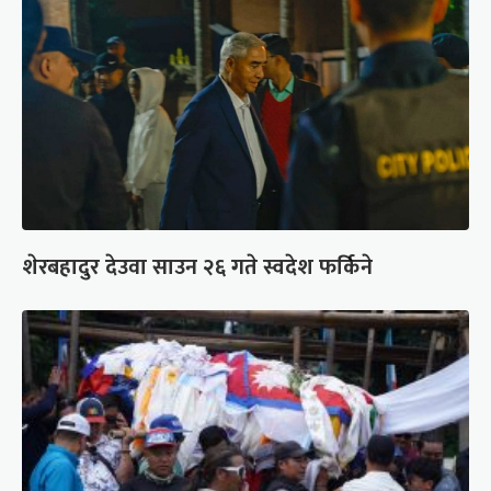
शेरबहादुर देउवा साउन २६ गते स्वदेश फर्किने