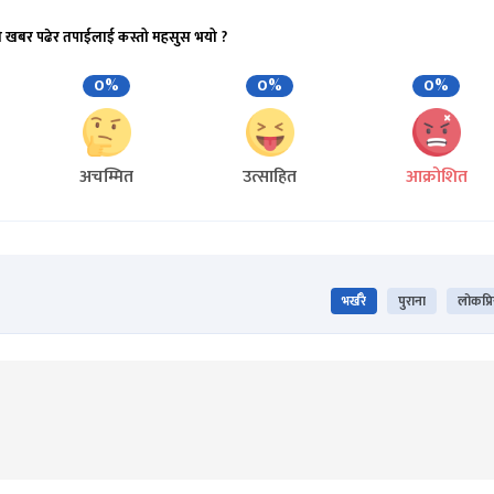
ो खबर पढेर तपाईलाई कस्तो महसुस भयो ?
0%
0%
0%
अचम्मित
उत्साहित
आक्रोशित
भर्खरै
पुराना
लोकप्र