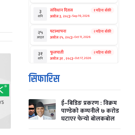
संविधान दिवस
१ महिना बाँकी
३
-
असोज ३, २०८३
Sep 19, 2026
शनि
घटस्थापना
२ महिना बाँकी
२५
-
असोज २५, २०८३
Oct 11, 2026
आइत
फूलपाती
२ महिना बाँकी
३१
-
असोज ३१ , २०८३
Oct 17, 2026
शनि
कार्तिक सङ्क्रान्ति
२ महिना बाँकी
१
सिफारिस
-
कार्तिक १, २०८३
Oct 18, 2026
आइत
महानवमी
२ महिना बाँकी
३
-
कार्तिक ३, २०८३
Oct 20, 2026
मंगल
ई–बिडिङ प्रकरण : विक्रम
पाण्डेको कम्पनीले ७ करोड
विजयादशमी
२ महिना बाँकी
४
घटाएर फेर्‍यो बोलकबोल
-
कार्तिक ४, २०८३
Oct 21, 2026
बुध