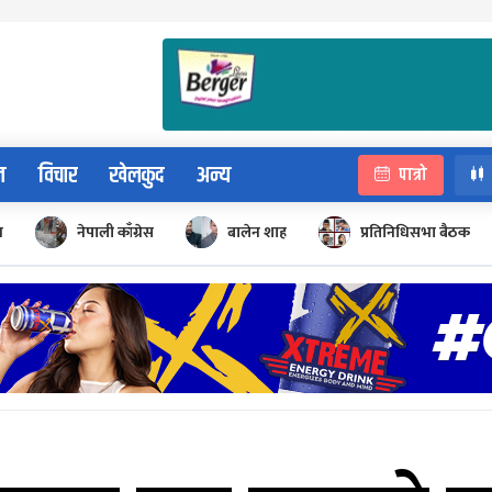
न
विचार
खेलकुद
अन्य
पात्रो
न
नेपाली काँग्रेस
बालेन शाह
प्रतिनिधिसभा बैठक