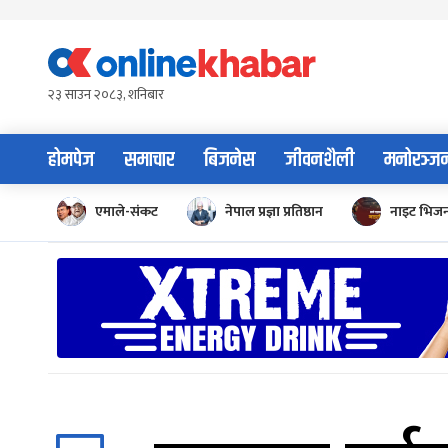
Skip
to
content
२३ साउन २०८३, शनिबार
होमपेज
समाचार
बिजनेस
जीवनशैली
मनोरञ्ज
एमाले-संकट
नेपाल प्रज्ञा प्रतिष्ठान
नाइट भिज