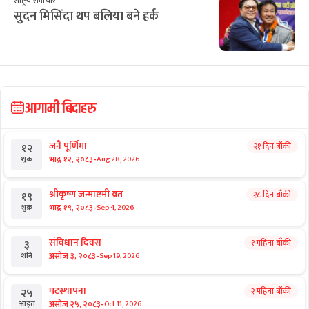
राष्ट्रिय समाचार
सुदन मिसिंदा थप बलिया बने हर्क
आगामी बिदाहरु
जनै पूर्णिमा
२१ दिन बाँकी
१२
-
भाद्र १२, २०८३
Aug 28, 2026
शुक्र
श्रीकृष्ण जन्माष्टमी व्रत
२८ दिन बाँकी
१९
-
भाद्र १९, २०८३
Sep 4, 2026
शुक्र
संविधान दिवस
१ महिना बाँकी
३
-
असोज ३, २०८३
Sep 19, 2026
शनि
घटस्थापना
२ महिना बाँकी
२५
-
असोज २५, २०८३
Oct 11, 2026
आइत