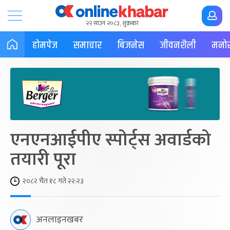
२२ साउन २०८३, शुक्रबार
होमपेज
समाचार
बिजनेस
जीवनशैली
मनोर
एनएनआईपीए स्पोर्ट्स अवार्डको
तयारी पूरा
२०८२ चैत १८ गते २२:२३
अनलाइनखबर