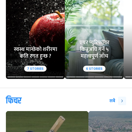
एयर प्युरिफायर
स्वस्थ मान्छेको शरीरमा
किन्नुअघि गर्ने ५
कति रगत हुन्छ ?
महत्त्वपूर्ण जाँच
7
STORIES
6
STORIES
फिचर
सबै