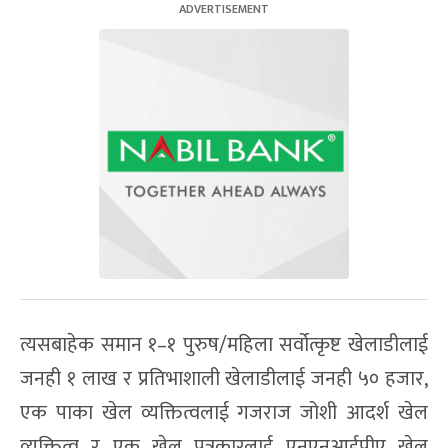
त्यसबाहेक समान १–१ पुरुष/महिला सर्वोत्कृष्ट खेलाडीलाई
जनही १ लाख र प्रतिभाशाली खेलाडीलाई जनही ५० हजार,
एक पाका खेल व्यक्तित्वलाई गजराज जोशी आदर्श खेल
व्यक्तित्व र एक खेल पत्रकारलाई एनएनआईपीए खेल