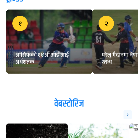
१
२
आसिफको १४औं ओडीआई
घरेलु मैदानमा नेप
अर्धशतक
स्तब्ध
वेबस्टोरिज