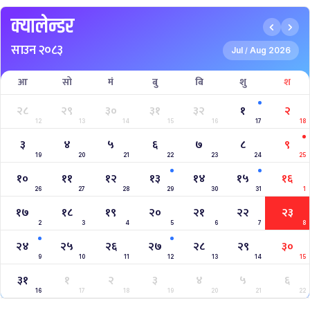
क्यालेन्डर
साउन २०८३
Jul
Aug 2026
/
आ
सो
मं
बु
बि
शु
श
२८
२९
३०
३१
३२
१
२
12
13
14
15
16
17
18
३
४
५
६
७
८
९
19
20
21
22
23
24
25
१०
११
१२
१३
१४
१५
१६
26
27
28
29
30
31
1
१७
१८
१९
२०
२१
२२
२३
2
3
4
5
6
7
8
२४
२५
२६
२७
२८
२९
३०
9
10
11
12
13
14
15
३१
१
२
३
४
५
६
16
17
18
19
20
21
22