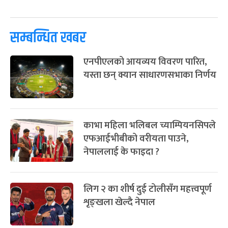
पूर्णिमा व्रत
७ महिना बाँकी
७
-
चैत्र ७, २०८३
Mar 21, 2027
आइत
सम्बन्धित खबर
फागुपूर्णिमा
७ महिना बाँकी
८
एनपीएलको आयव्यय विवरण पारित,
-
चैत्र ८, २०८३
Mar 22, 2027
सोम
यस्ता छन् क्यान साधारणसभाका निर्णय
काभा महिला भलिबल च्याम्पियनसिपले
एफआईभीबीको वरीयता पाउने,
नेपाललाई के फाइदा ?
लिग २ का शीर्ष दुई टोलीसँग महत्त्वपूर्ण
शृङ्खला खेल्दै नेपाल