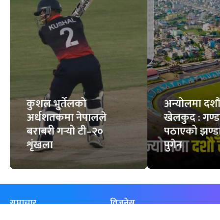
कुशल भुर्तेलको
अन्योलमा दशौँ र
अर्धशतकमा नेपालले
खेलकुद : गण्
बराबरी गर्‍यो टी–२०
पठाएको झण्डा
शृंखला
पुगेन
समाचार
विजनेस