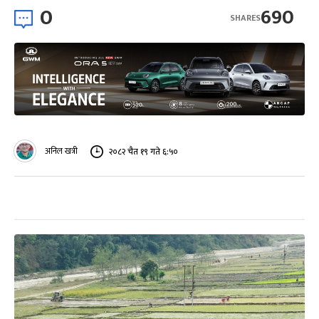
0
690
SHARES
अनिल खत्री
२०८२ चैत १९ गते ६:५०