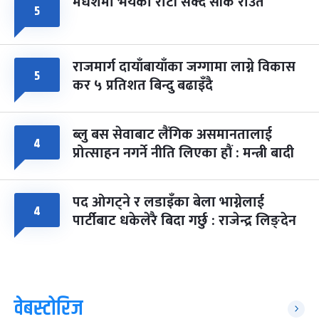
मधेशमा भयको रोटी सेक्दै सीके राउत
५
राजमार्ग दायाँबायाँका जग्गामा लाग्ने विकास
५
कर ५ प्रतिशत बिन्दु बढाइँदै
ब्लु बस सेवाबाट लैंगिक असमानतालाई
४
प्रोत्साहन नगर्ने नीति लिएका हौं : मन्त्री बादी
पद ओगट्ने र लडाइँका बेला भाग्नेलाई
४
पार्टीबाट धकेलेरै बिदा गर्छु : राजेन्द्र लिङ्देन
वेबस्टोरिज