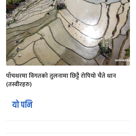
पाँचथरमा विगतको तुलनामा छिट्टै रोपियो चैते धान
(तस्वीरहरु)
यो पनि