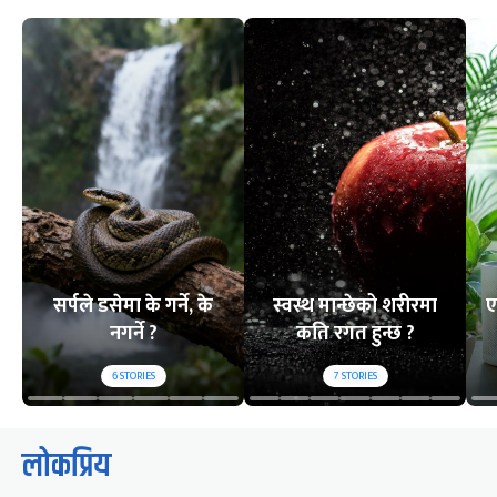
सर्पले डसेमा के गर्ने, के
स्वस्थ मान्छेको शरीरमा
ए
नगर्ने ?
कति रगत हुन्छ ?
6
STORIES
7
STORIES
लोकप्रिय