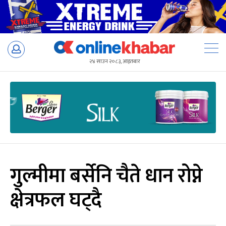
Skip
to
२४ साउन २०८३, आइतबार
content
गुल्मीमा बर्सेनि चैते धान रोप्ने
क्षेत्रफल घट्दै