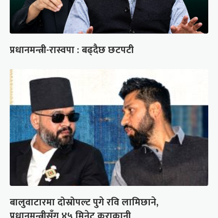
प्रधानमन्त्री-रास्वपा : बढ्दैछ छटपटी
बालुवाटारमा दोस्रोपल्ट पुगे रवि लामिछाने,
प्रधानमन्त्रीसँग ४५ मिनेट कुराकानी