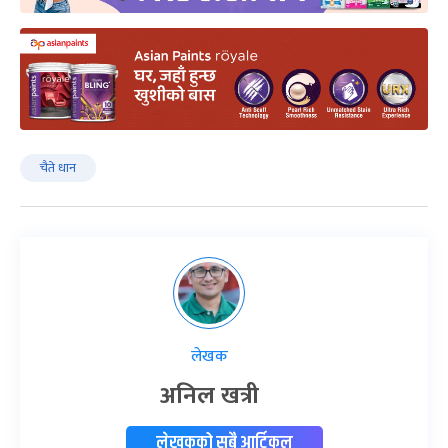
चैते धान
लेखक
अनिल खत्री
लेखकको सबै आर्टिकल