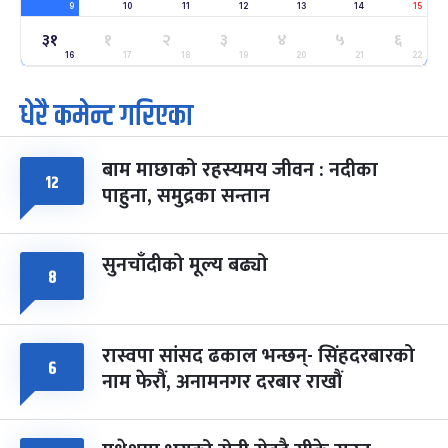
9
10
11
12
13
14
15
ग्याल्पो ल्होसार
७ महिना बाँकी
२५
३१
१
२
३
४
५
६
-
फाल्गुन २५, २०८३
Mar 9, 2027
मंगल
16
17
18
19
20
21
22
धेरै कमेन्ट गरिएका
पूर्णिमा व्रत
७ महिना बाँकी
७
-
चैत्र ७, २०८३
Mar 21, 2027
आइत
बाम माछाको रहस्यमय जीवन : नदीका
फागुपूर्णिमा
७ महिना बाँकी
८
१२
पाहुना, समुद्रका सन्तान
-
चैत्र ८, २०८३
Mar 22, 2027
सोम
सुनचाँदीको मूल्य बढ्यो
८
रास्वपा सांसद ढकाल भन्छन्- सिंहदरबारको
६
नाम फेरौं, अनामनगर दरबार राखौं