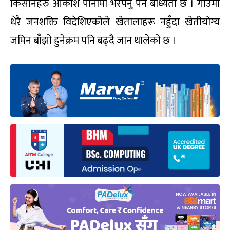
किसानहरु आकाशे पानीमा भरपर्नु पर्ने बाध्यता छ । गाउँमा
धेरै जनशक्ति विदेशिएकोले खेतालाहरू नहुँदा खेतीयोग्य
जमिन बाँझो हुनेक्रम पनि बढ्दै जान थालेको छ ।