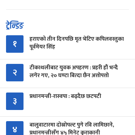
ट्रेन्डिङ
हराएको तीन दिनपछि मृत भेटिए कपिलवस्तुका
१
पूर्वमेयर सिंह
टीकाथलीबाट युवक अपहरण : प्रहरी हौं भन्दै
२
लगेर गए, २० घण्टा बित्दा छैन अत्तोपत्तो
प्रधानमन्त्री-रास्वपा : बढ्दैछ छटपटी
३
बालुवाटारमा दोस्रोपल्ट पुगे रवि लामिछाने,
४
प्रधानमन्त्रीसँग ४५ मिनेट कुराकानी