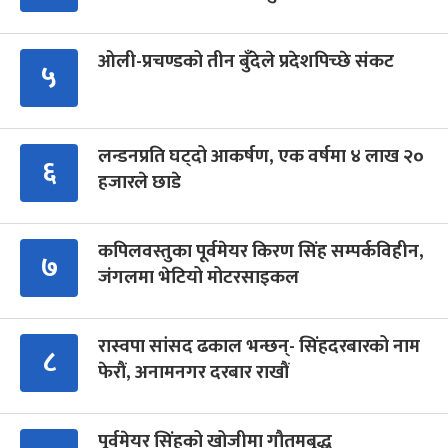
ओली-प्रचण्डको तीन बुँदेले प्रदेशपिच्छे संकट
५
लन्डनप्रति घट्दो आकर्षण, एक वर्षमा ४ लाख २०
६
हजारले छाडे
कपिलवस्तुका पूर्वमेयर किरण सिंह सम्पर्कविहीन,
७
जंगलमा भेटियो मोटरसाइकल
रास्वपा सांसद ढकाल भन्छन्- सिंहदरबारको नाम
८
फेरौं, अनामनगर दरबार राखौं
पूर्वमेयर सिंहको खोजीमा गौतमबुद्ध