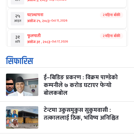
घटस्थापना
२ महिना बाँकी
२५
-
असोज २५, २०८३
Oct 11, 2026
आइत
फूलपाती
२ महिना बाँकी
३१
-
असोज ३१ , २०८३
Oct 17, 2026
शनि
कार्तिक सङ्क्रान्ति
२ महिना बाँकी
१
सिफारिस
-
कार्तिक १, २०८३
Oct 18, 2026
आइत
ई–बिडिङ प्रकरण : विक्रम पाण्डेको
महानवमी
२ महिना बाँकी
३
-
कम्पनीले ७ करोड घटाएर फेर्‍यो
कार्तिक ३, २०८३
Oct 20, 2026
मंगल
बोलकबोल
विजयादशमी
२ महिना बाँकी
४
-
कार्तिक ४, २०८३
Oct 21, 2026
बुध
टेन्टमा उकुसमुकुस सुकुमवासी :
तत्काललाई ठिक, भविष्य अनिश्चित
पापा‌ङ्कुशा एकादशी व्रत
२ महिना बाँकी
५
-
कार्तिक ५, २०८३
Oct 22, 2026
बिहि