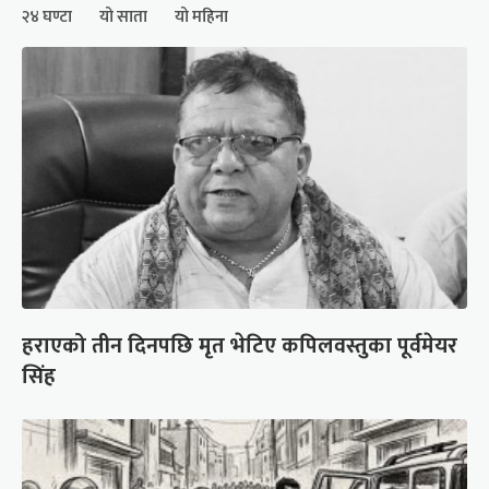
२४ घण्टा
यो साता
यो महिना
हराएको तीन दिनपछि मृत भेटिए कपिलवस्तुका पूर्वमेयर
सिंह