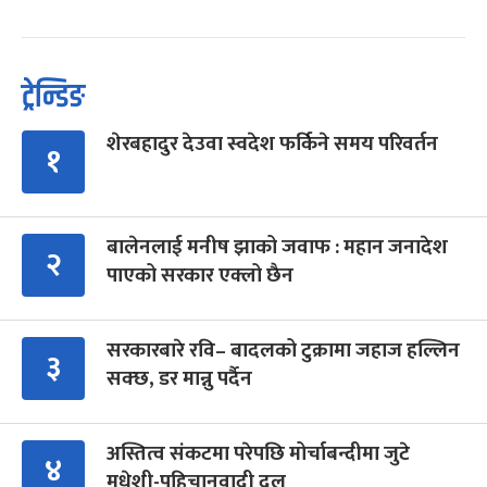
ट्रेन्डिङ
शेरबहादुर देउवा स्वदेश फर्किने समय परिवर्तन
१
बालेनलाई मनीष झाको जवाफ : महान जनादेश
२
पाएको सरकार एक्लो छैन
सरकारबारे रवि– बादलको टुक्रामा जहाज हल्लिन
३
सक्छ, डर मान्नु पर्दैन
अस्तित्व संकटमा परेपछि मोर्चाबन्दीमा जुटे
४
मधेशी-पहिचानवादी दल