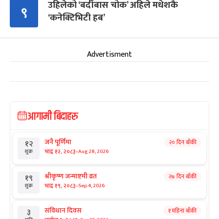
उहिलेको ‘बर्दीबास चोक’ अहिले मधेशकै
९
‘कनेक्टिभिटी हब’
Advertisment
आगामी बिदाहरु
जनै पूर्णिमा
२० दिन बाँकी
१२
-
भाद्र १२, २०८३
Aug 28, 2026
शुक्र
श्रीकृष्ण जन्माष्टमी व्रत
२७ दिन बाँकी
१९
-
भाद्र १९, २०८३
Sep 4, 2026
शुक्र
संविधान दिवस
१ महिना बाँकी
३