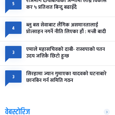
राजमार्ग दायाँबायाँका जग्गामा लाग्ने विकास
५
कर ५ प्रतिशत बिन्दु बढाइँदै
ब्लु बस सेवाबाट लैंगिक असमानतालाई
४
प्रोत्साहन नगर्ने नीति लिएका हौं : मन्त्री बादी
एमाले महासचिवको दाबी- रास्वपाको पतन
३
उदय जत्तिकै छिटो हुन्छ
सिरहामा ज्यान गुमाएका यादवको घटनाबारे
३
छानबिन गर्न समिति गठन
वेबस्टोरिज