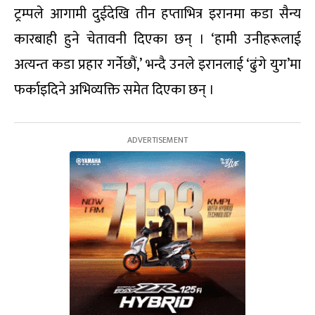
ट्रम्पले आगामी दुईदेखि तीन हप्ताभित्र इरानमा कडा सैन्य
कारबाही हुने चेतावनी दिएका छन् । ‘हामी उनीहरूलाई
अत्यन्त कडा प्रहार गर्नेछौं,’ भन्दै उनले इरानलाई ‘ढुंगे युग’मा
फर्काइदिने अभिव्यक्ति समेत दिएका छन् ।