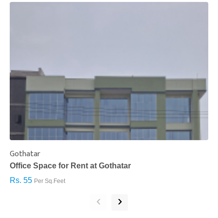
Gothatar
S
Office Space for Rent at Gothatar
H
Rs. 55
R
Per Sq.Feet
‹
›