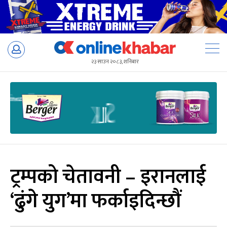
Skip
to
२३ साउन २०८३, शनिबार
content
ट्रम्पको चेतावनी – इरानलाई
‘ढुंगे युग’मा फर्काइदिन्छौं