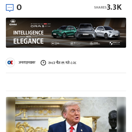
0
3.3K
SHARES
अनलाइनखबर
२०८२ चैत १९ गते ८:२८