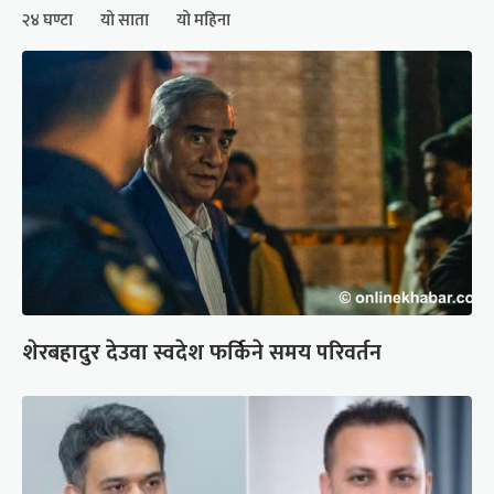
२४ घण्टा
यो साता
यो महिना
शेरबहादुर देउवा स्वदेश फर्किने समय परिवर्तन