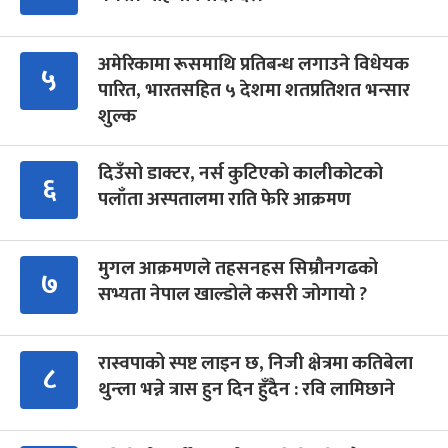
अमेरिकामा रूसमाथि प्रतिबन्ध लगाउने विधेयक
५
पारित, भारतसहित ५ देशमा शतप्रतिशत भन्सार
शुल्क
दिउँसो डाक्टर, नर्स कुटिएको कालीकोटको
६
पलाँता अस्पतालमा राति फेरि आक्रमण
मुगल आक्रमणले तहसनहस सिम्रौनगढको
७
सभ्यता नेपाल खाल्डोले कसरी जोगायो ?
रास्वपाको स्पष्ट लाइन छ, निजी क्षेत्रमा कतिबेला
८
थुन्ला भन्ने त्रास हुन दिन हुँदैन : रवि लामिछाने