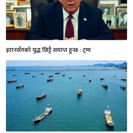
इरानसँगको युद्ध छिट्टै समाप्त हुन्छ : ट्रम्प