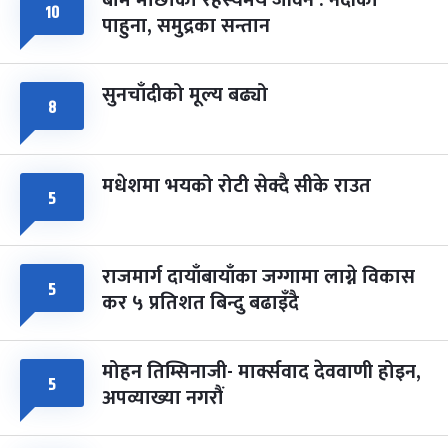
बाम माछाको रहस्यमय जीवन : नदीका
फागुपूर्णिमा
१०
७ महिना बाँकी
८
पाहुना, समुद्रका सन्तान
-
चैत्र ८, २०८३
Mar 22, 2027
सोम
सुनचाँदीको मूल्य बढ्यो
८
मधेशमा भयको रोटी सेक्दै सीके राउत
५
राजमार्ग दायाँबायाँका जग्गामा लाग्ने विकास
५
कर ५ प्रतिशत बिन्दु बढाइँदै
मोहन तिम्सिनाजी- मार्क्सवाद देववाणी होइन,
५
अपव्याख्या नगरौं