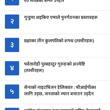
१० लाखको बम्पर उपहार
गुन्डुमा अड्किए एमाले पुनर्गठनका प्रस्तावहरू
२
प्रज्ञाका तीन कुलपतिको शपथ (तस्वीरहरू)
३
पर्वतारोही पुरबहादुर गुरुङको अन्त्येष्टि
४
(तस्वीरहरू)
सेनाको नाइटभिजन हेलिकप्टर : भीआईपीका
५
लागि उड्छ, जनताको ज्यान बचाउन उड्दैन