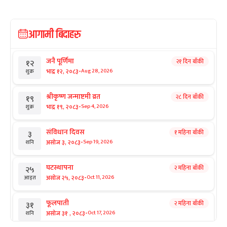
आगामी बिदाहरु
जनै पूर्णिमा
२१ दिन बाँकी
१२
-
भाद्र १२, २०८३
Aug 28, 2026
शुक्र
श्रीकृष्ण जन्माष्टमी व्रत
२८ दिन बाँकी
१९
-
भाद्र १९, २०८३
Sep 4, 2026
शुक्र
संविधान दिवस
१ महिना बाँकी
३
-
असोज ३, २०८३
Sep 19, 2026
शनि
घटस्थापना
२ महिना बाँकी
२५
-
असोज २५, २०८३
Oct 11, 2026
आइत
फूलपाती
२ महिना बाँकी
३१
-
असोज ३१ , २०८३
Oct 17, 2026
शनि