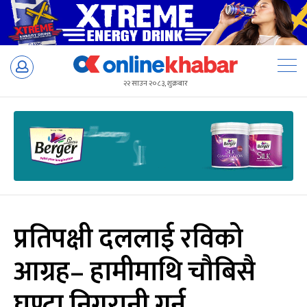
Skip
to
२२ साउन २०८३, शुक्रबार
content
प्रतिपक्षी दललाई रविको
आग्रह– हामीमाथि चौबिसै
घण्टा निगरानी गर्नू