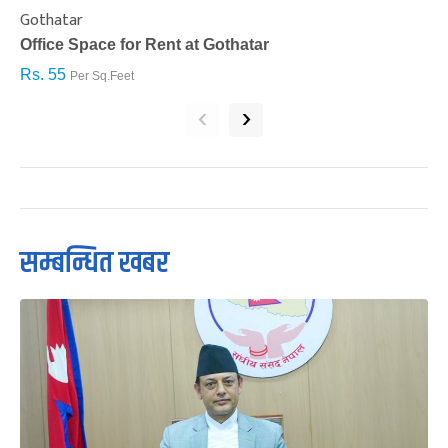
Gothatar
S
Office Space for Rent at Gothatar
H
Rs. 55
R
Per Sq.Feet
‹
›
सम्बन्धित खबर