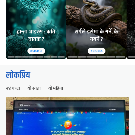
हान्ता भाइरस : कति
सर्पले डसेमा के गर्ने, के
घातक ?
नगर्ने ?
8
STORIES
6
STORIES
लोकप्रिय
२४ घण्टा
यो साता
यो महिना