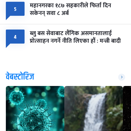
महानगरका १८७ सहकारीले फिर्ता दिन
५
सकेनन् सवा ८ अर्ब
ब्लु बस सेवाबाट लैंगिक असमानतालाई
४
प्रोत्साहन नगर्ने नीति लिएका हौं : मन्त्री बादी
वेबस्टोरिज