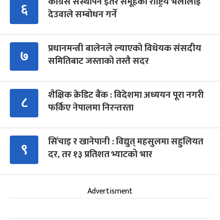
कांग्रेस संस्थापन इतर समूहको राष्ट्रिय भेलालाई
६
देउवाले सम्बोधन गर्ने
प्रधानमन्त्री बालेनले ल्याएको विधेयक संसदीय
७
समितिबाट जस्ताको तस्तै सदर
शैक्षिक क्रेडिट बैंक : विदेशमा अध्ययन पूरा नगरी
८
फर्किए नेपालमा निरन्तरता
सिँचाइ र खानेपानी : विद्युत् महसुलमा सहुलियत
९
दर, तर १३ प्रतिशत भ्याटको भार
Advertisment