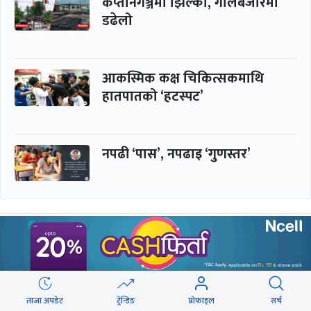
कप्तानगञ्जमा झिल्को, गोलबजारमा
डढेलो
आकस्मिक कक्ष चिकित्सकमाथि
हातपातको ‘हटस्पट’
नपढी ‘पास’, नपढाइ ‘गुणस्तर’
समाचार
बिजनेस
समाज
बजार
विचार/ब्लग
पर्यटन
ताजा अपडेट
ट्रेन्डिङ
प्रोफाइल
सर्च
साहित्य
रोजगार