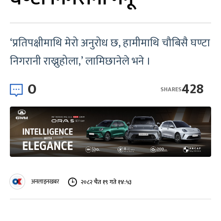
‘प्रतिपक्षीमाथि मेरो अनुरोध छ, हामीमाथि चौबिसै घण्टा
निगरानी राख्नुहोला,’ लामिछानेले भने ।
0
428
SHARES
अनलाइनखबर
२०८२ चैत १९ गते १४:५३