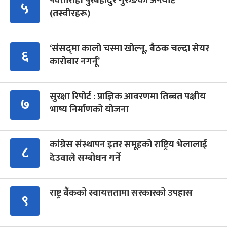
पर्वतारोही पुरबहादुर गुरुङको अन्त्येष्टि
५
(तस्वीरहरू)
‘संसद्‍मा कालो चस्मा खोल्नू, बैठक चल्दा सेयर
६
कारोबार नगर्नू’
सुरक्षा रिपोर्ट : प्राज्ञिक आवरणमा तिब्बत पक्षीय
७
भाष्य निर्माणको योजना
कांग्रेस संस्थापन इतर समूहको राष्ट्रिय भेलालाई
८
देउवाले सम्बोधन गर्ने
राष्ट्र बैंकको स्वायत्ततामा सरकारको उपहास
९