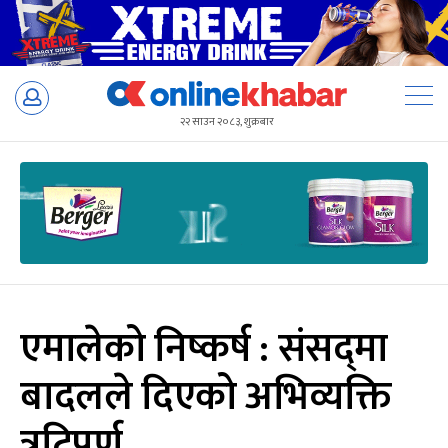
Skip
to
२२ साउन २०८३, शुक्रबार
content
एमालेको निष्कर्ष : संसद्‌‌मा
बादलले दिएको अभिव्यक्ति
त्रुटिपूर्ण