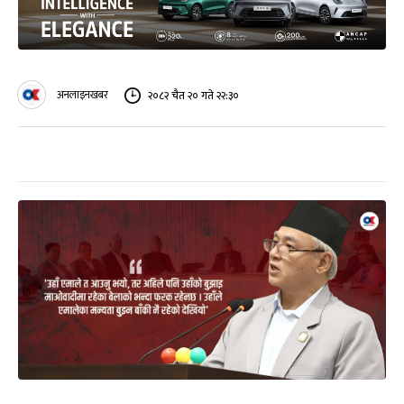
अनलाइनखबर
२०८२ चैत २० गते २२:३०