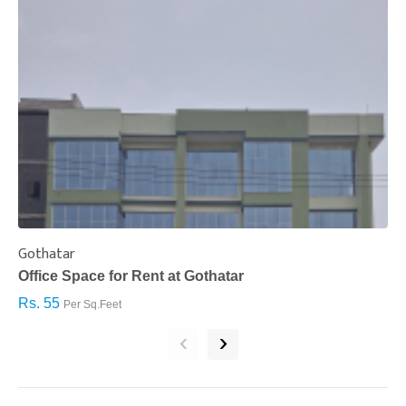
Gothatar
S
Office Space for Rent at Gothatar
H
Rs. 55
R
Per Sq.Feet
‹
›