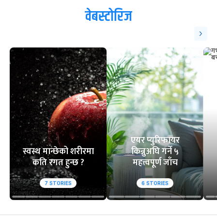
वेबस्टोरिज
एयर प्युरिफायर
स्वस्थ मान्छेको शरीरमा
किन्नुअघि गर्ने ५
कति रगत हुन्छ ?
महत्त्वपूर्ण जाँच
7
STORIES
6
STORIES