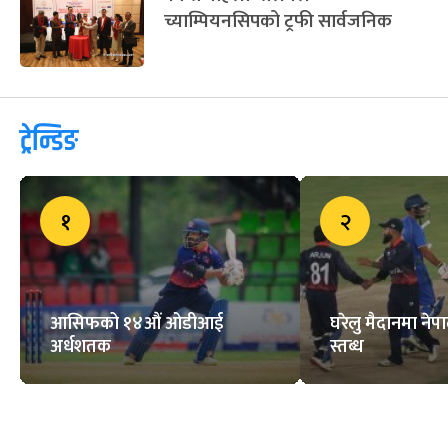
च्याम्पियनसिपको ट्रफी सार्वजनिक
ट्रेन्डिङ
१
२
आसिफको १४औं ओडीआई
घरेलु मैदानमा नेप
अर्धशतक
स्तब्ध