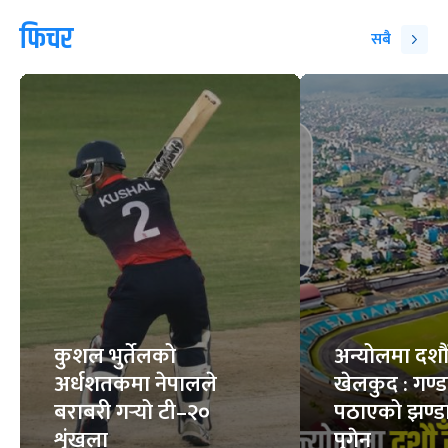
फिचर
सबै
कुशल भुर्तेलको
अन्योलमा दशौँ र
अर्धशतकमा नेपालले
खेलकुद : गण्
बराबरी गर्‍यो टी–२०
पठाएको झण्डा
शृंखला
पुगेन