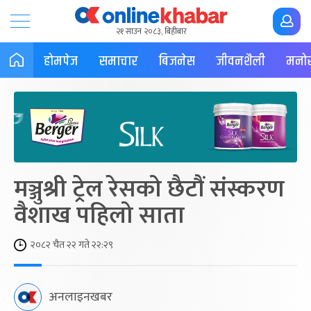
२१ साउन २०८३, बिहीबार
होमपेज
समाचार
बिजनेस
जीवनशैली
मनोर
मञ्जुश्री ट्रेल रेसको छैटौं संस्करण
वैशाख पहिलो साता
२०८२ चैत २२ गते २२:२९
अनलाइनखबर