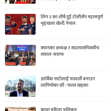
लिग २ का शीर्ष दुई टोलीसँग महत्त्वपूर्ण
शृङ्खला खेल्दै नेपाल
क्यानका अध्यक्ष र सदस्यसचिवबीच
सवाल-जवाफ
आर्थिक पाटोलाई पारदर्शी बनाउन
लागिपरेका छौं : पारस खड्का
काभा महिला भलिबल