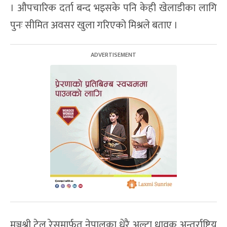
। औपचारिक दर्ता बन्द भइसके पनि केही खेलाडीका लागि
पुनः सीमित अवसर खुला गरिएको मिश्रले बताए ।
मञ्जुश्री ट्रेल रेसमार्फत नेपालका धेरै अल्ट्रा धावक अन्तर्राष्ट्रिय