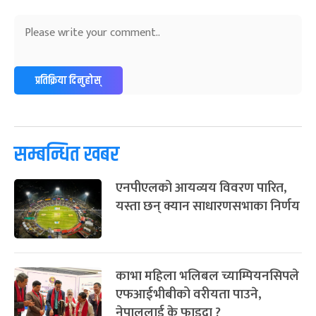
अन्तराष्ट्रिय नारी दिवस
७ महिना बाँकी
२४
-
फाल्गुन २४, २०८३
Mar 8, 2027
सोम
ग्याल्पो ल्होसार
७ महिना बाँकी
२५
प्रतिक्रिया दिनुहोस्
-
फाल्गुन २५, २०८३
Mar 9, 2027
मंगल
पूर्णिमा व्रत
७ महिना बाँकी
७
-
चैत्र ७, २०८३
Mar 21, 2027
आइत
सम्बन्धित खबर
फागुपूर्णिमा
७ महिना बाँकी
८
एनपीएलको आयव्यय विवरण पारित,
-
चैत्र ८, २०८३
Mar 22, 2027
सोम
यस्ता छन् क्यान साधारणसभाका निर्णय
काभा महिला भलिबल च्याम्पियनसिपले
एफआईभीबीको वरीयता पाउने,
नेपाललाई के फाइदा ?