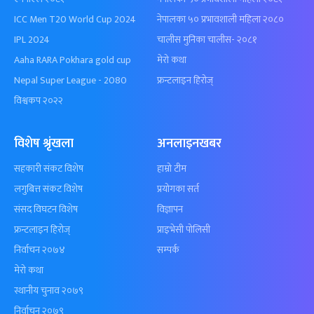
ICC Men T20 World Cup 2024
नेपालका ५० प्रभावशाली महिला २०८०
IPL 2024
चालीस मुनिका चालीस- २०८१
Aaha RARA Pokhara gold cup
मेरो कथा
Nepal Super League - 2080
फ्रन्टलाइन हिरोज्
विश्वकप २०२२
विशेष श्रृंखला
अनलाइनखबर
सहकारी संकट विशेष
हाम्रो टीम
लगुबित्त संकट विशेष
प्रयोगका सर्त
संसद विघटन विशेष
विज्ञापन
फ्रन्टलाइन हिरोज्
प्राइभेसी पोलिसी
निर्वाचन २०७४
सम्पर्क
मेरो कथा
स्थानीय चुनाव २०७९
निर्वाचन २०७९