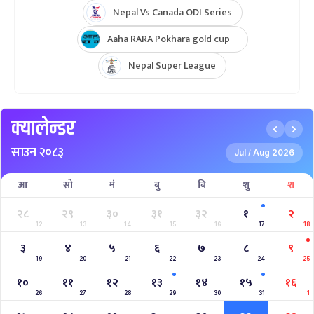
Nepal Vs Canada ODI Series
Aaha RARA Pokhara gold cup
Nepal Super League
क्यालेन्डर
साउन २०८३
Jul
Aug 2026
/
आ
सो
मं
बु
बि
शु
श
२८
२९
३०
३१
३२
१
२
12
13
14
15
16
17
18
३
४
५
६
७
८
९
19
20
21
22
23
24
25
१०
११
१२
१३
१४
१५
१६
26
27
28
29
30
31
1