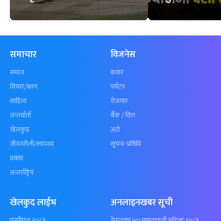
समाचार
विजनेस
समाज
बजार
विचार/ब्लग
पर्यटन
साहित्य
रोजगार
अन्तर्वार्ता
बैँक / वित्त
खेलकुद़़
अटो
जीवनशैली/स्वास्थ्य
सूचना-प्रविधि
प्रवास
अन्तर्राष्ट्रिय
खेलकुद लाईभ
अनलाइनखबर सूची
एनपीएल २०८१
नेपालका ५० प्रभावशाली महिला २०८१