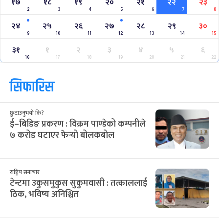
१७
१८
१९
२०
२१
२२
२३
2
3
4
5
6
7
8
२४
२५
२६
२७
२८
२९
३०
9
10
11
12
13
14
15
३१
१
२
३
४
५
६
16
17
18
19
20
21
22
सिफारिस
छुटाउनुभयो कि?
ई–बिडिङ प्रकरण : विक्रम पाण्डेको कम्पनीले
७ करोड घटाएर फेर्‍यो बोलकबोल
राष्ट्रिय समाचार
टेन्टमा उकुसमुकुस सुकुमवासी : तत्काललाई
ठिक, भविष्य अनिश्चित