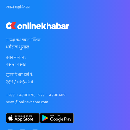
एमाले महाधिवेशन
अध्यक्ष तथा प्रबन्ध निर्देशक:
धर्मराज भुसाल
प्रधान सम्पादक:
बसन्त बस्नेत
सूचना विभाग दर्ता नं.
२१४ / ०७३–७४
+977-1-4790176, +977-1-4796489
news@onlinekhabar.com