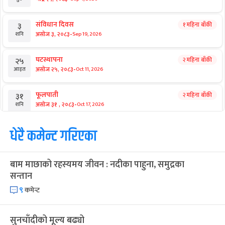
संविधान दिवस
१ महिना बाँकी
३
-
असोज ३, २०८३
Sep 19, 2026
शनि
घटस्थापना
२ महिना बाँकी
२५
-
असोज २५, २०८३
Oct 11, 2026
आइत
फूलपाती
२ महिना बाँकी
३१
-
असोज ३१ , २०८३
Oct 17, 2026
शनि
कार्तिक सङ्क्रान्ति
धेरै कमेन्ट गरिएका
२ महिना बाँकी
१
-
कार्तिक १, २०८३
Oct 18, 2026
आइत
बाम माछाको रहस्यमय जीवन : नदीका पाहुना, समुद्रका
महानवमी
२ महिना बाँकी
३
सन्तान
-
कार्तिक ३, २०८३
Oct 20, 2026
मंगल
९
कमेन्ट
विजयादशमी
२ महिना बाँकी
४
-
कार्तिक ४, २०८३
Oct 21, 2026
बुध
सुनचाँदीको मूल्य बढ्यो