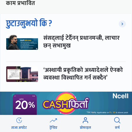
काम प्रभावित
छुटाउनुभयो कि ?
संसद्लाई टेर्दैनन् प्रधानमन्त्री, लाचार
छन् सभामुख
‘अस्थायी प्रकृतिको अध्यादेशले ऐनको
व्यवस्था विस्थापित गर्न सक्दैन’
सरकार-प्रसाईं लुकामारी : छिनमै
पक्राउ, तुरुन्तै रिहा
ताजा अपडेट
ट्रेन्डिङ
प्रोफाइल
सर्च