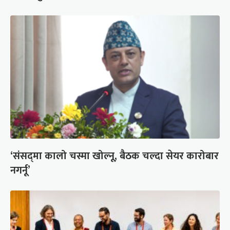
‘संसद्‍मा कालो चस्मा खोल्नू, बैठक चल्दा सेयर कारोबार
नगर्नू’