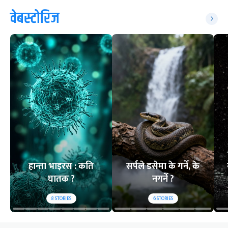
वेबस्टोरिज
हान्ता भाइरस : कति
सर्पले डसेमा के गर्ने, के
घातक ?
नगर्ने ?
8
STORIES
6
STORIES