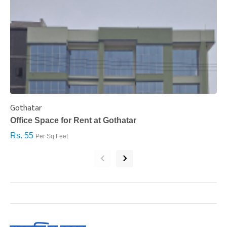
Gothatar
S
Office Space for Rent at Gothatar
H
Rs. 55
R
Per Sq.Feet
‹
›