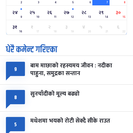
2
3
4
5
6
7
8
अन्तराष्ट्रिय नारी दिवस
७ महिना बाँकी
२४
-
२४
२५
२६
२७
२८
२९
३०
फाल्गुन २४, २०८३
Mar 8, 2027
सोम
9
10
11
12
13
14
15
३१
ग्याल्पो ल्होसार
१
२
३
४
५
६
७ महिना बाँकी
२५
-
फाल्गुन २५, २०८३
Mar 9, 2027
मंगल
16
17
18
19
20
21
22
धेरै कमेन्ट गरिएका
पूर्णिमा व्रत
७ महिना बाँकी
७
-
चैत्र ७, २०८३
Mar 21, 2027
आइत
बाम माछाको रहस्यमय जीवन : नदीका
फागुपूर्णिमा
९
७ महिना बाँकी
८
पाहुना, समुद्रका सन्तान
-
चैत्र ८, २०८३
Mar 22, 2027
सोम
सुनचाँदीको मूल्य बढ्यो
८
मधेशमा भयको रोटी सेक्दै सीके राउत
५