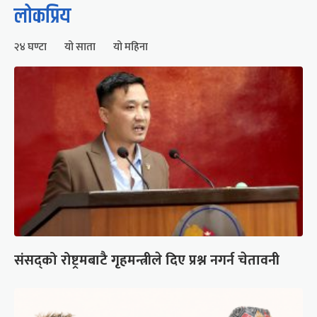
लोकप्रिय
२४ घण्टा
यो साता
यो महिना
संसद्को रोष्ट्रमबाटै गृहमन्त्रीले दिए प्रश्न नगर्न चेतावनी