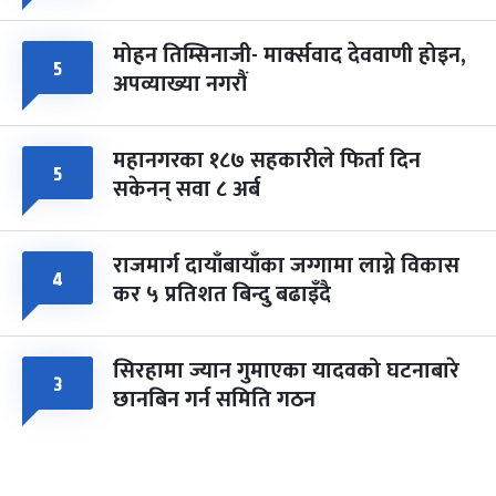
मोहन तिम्सिनाजी- मार्क्सवाद देववाणी होइन,
५
अपव्याख्या नगरौं
महानगरका १८७ सहकारीले फिर्ता दिन
५
सकेनन् सवा ८ अर्ब
राजमार्ग दायाँबायाँका जग्गामा लाग्ने विकास
४
कर ५ प्रतिशत बिन्दु बढाइँदै
सिरहामा ज्यान गुमाएका यादवको घटनाबारे
३
छानबिन गर्न समिति गठन