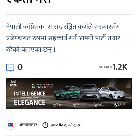
नेपाली कांग्रेसका सांसद रञ्जित कर्णले सरकारसँग
एजेण्डागत रुपमा सहकार्य गर्न आफ्नो पार्टी तयार
रहेको बताएका छन् ।
0
1.2K
SHARES
अनलाइनखबर
२०८२ चैत २३ गते १३:२१