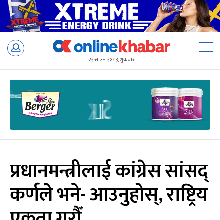
Skip
to
२२ साउन २०८३, शुक्रबार
content
प्रधानमन्त्रीलाई कांग्रेस सांसद्
कर्णले भने- आउनुहोस्, राष्ट्रिय
एकता गरौँ