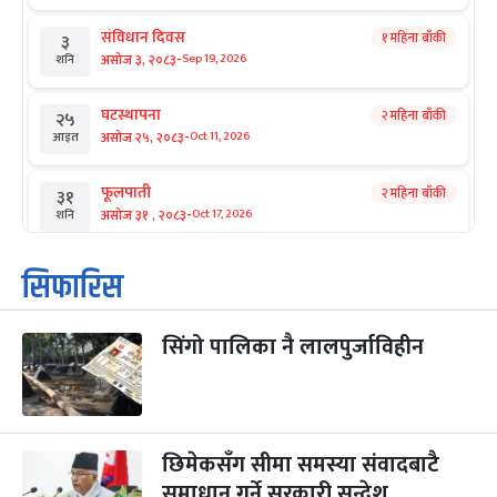
संविधान दिवस
१ महिना बाँकी
३
-
असोज ३, २०८३
Sep 19, 2026
शनि
घटस्थापना
२ महिना बाँकी
२५
-
असोज २५, २०८३
Oct 11, 2026
आइत
फूलपाती
२ महिना बाँकी
३१
-
असोज ३१ , २०८३
Oct 17, 2026
शनि
कार्तिक सङ्क्रान्ति
२ महिना बाँकी
१
सिफारिस
-
कार्तिक १, २०८३
Oct 18, 2026
आइत
सिंगो पालिका नै लालपुर्जाविहीन
महानवमी
२ महिना बाँकी
३
-
कार्तिक ३, २०८३
Oct 20, 2026
मंगल
विजयादशमी
२ महिना बाँकी
४
-
कार्तिक ४, २०८३
Oct 21, 2026
बुध
छिमेकसँग सीमा समस्या संवादबाटै
समाधान गर्ने सरकारी सन्देश