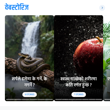
वेबस्टोरिज
सर्पले डसेमा के गर्ने, के
स्वस्थ मान्छेको शरीरमा
ए
नगर्ने ?
कति रगत हुन्छ ?
6
STORIES
7
STORIES