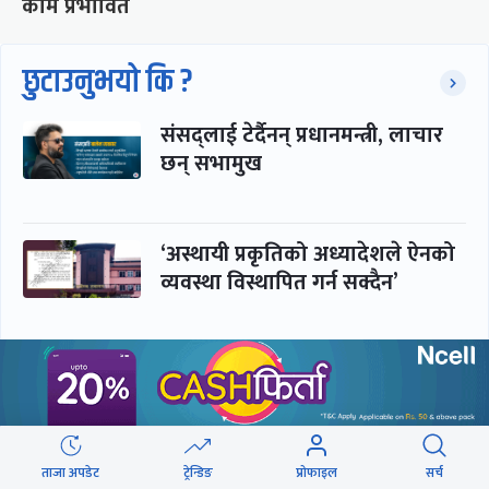
काम प्रभावित
छुटाउनुभयो कि ?
संसद्लाई टेर्दैनन् प्रधानमन्त्री, लाचार
छन् सभामुख
‘अस्थायी प्रकृतिको अध्यादेशले ऐनको
व्यवस्था विस्थापित गर्न सक्दैन’
सरकार-प्रसाईं लुकामारी : छिनमै
पक्राउ, तुरुन्तै रिहा
ताजा अपडेट
ट्रेन्डिङ
प्रोफाइल
सर्च