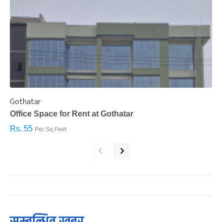
Gothatar
S
Office Space for Rent at Gothatar
H
Rs. 55
R
Per Sq.Feet
‹
›