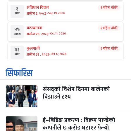
संविधान दिवस
१ महिना बाँकी
३
-
असोज ३, २०८३
Sep 19, 2026
शनि
घटस्थापना
२ महिना बाँकी
२५
-
असोज २५, २०८३
Oct 11, 2026
आइत
फूलपाती
२ महिना बाँकी
३१
-
असोज ३१ , २०८३
Oct 17, 2026
शनि
कार्तिक सङ्क्रान्ति
२ महिना बाँकी
१
सिफारिस
-
कार्तिक १, २०८३
Oct 18, 2026
आइत
संसद्को विशेष दिनमा बालेनको
महानवमी
२ महिना बाँकी
३
-
बिझाउने दृश्य
कार्तिक ३, २०८३
Oct 20, 2026
मंगल
विजयादशमी
२ महिना बाँकी
४
-
कार्तिक ४, २०८३
Oct 21, 2026
बुध
ई–बिडिङ प्रकरण : विक्रम पाण्डेको
कम्पनीले ७ करोड घटाएर फेर्‍यो
पापा‌ङ्कुशा एकादशी व्रत
२ महिना बाँकी