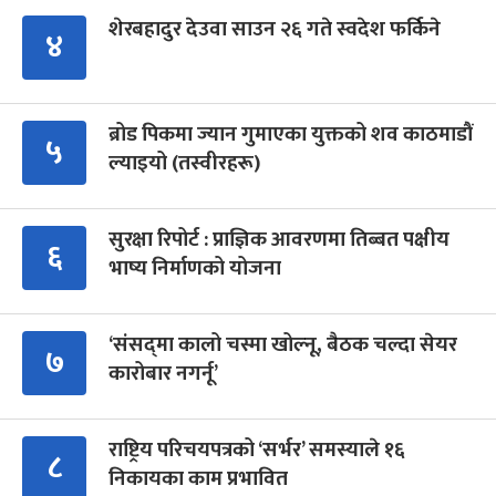
शेरबहादुर देउवा साउन २६ गते स्वदेश फर्किने
४
ब्रोड पिकमा ज्यान गुमाएका युक्तको शव काठमाडौं
५
ल्याइयो (तस्वीरहरू)
सुरक्षा रिपोर्ट : प्राज्ञिक आवरणमा तिब्बत पक्षीय
६
भाष्य निर्माणको योजना
‘संसद्‍मा कालो चस्मा खोल्नू, बैठक चल्दा सेयर
७
कारोबार नगर्नू’
राष्ट्रिय परिचयपत्रको ‘सर्भर’ समस्याले १६
८
निकायका काम प्रभावित