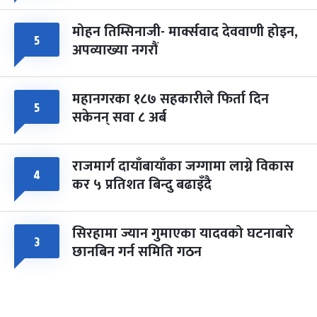
मोहन तिम्सिनाजी- मार्क्सवाद देववाणी होइन,
५
अपव्याख्या नगरौं
महानगरका १८७ सहकारीले फिर्ता दिन
५
सकेनन् सवा ८ अर्ब
राजमार्ग दायाँबायाँका जग्गामा लाग्ने विकास
४
कर ५ प्रतिशत बिन्दु बढाइँदै
सिरहामा ज्यान गुमाएका यादवको घटनाबारे
३
छानबिन गर्न समिति गठन