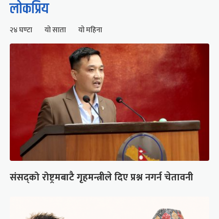
लोकप्रिय
२४ घण्टा
यो साता
यो महिना
संसद्को रोष्ट्रमबाटै गृहमन्त्रीले दिए प्रश्न नगर्न चेतावनी