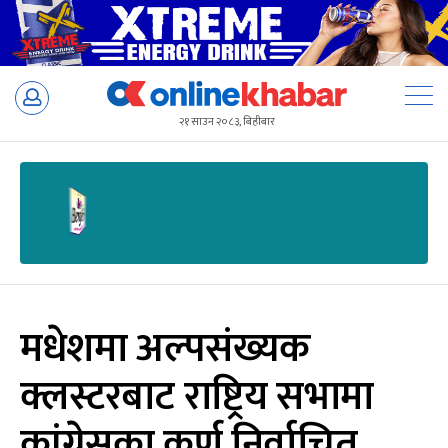
Skip
to
२१ साउन २०८३, बिहीबार
content
मधेशमा अल्पसंख्यक
क्लस्टरबाट राष्ट्रिय सभामा
कांग्रेसका कर्ण निर्वाचित