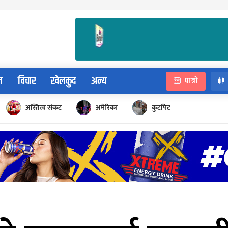
न
विचार
खेलकुद
अन्य
पात्रो
अस्तित्व संकट
अमेरिका
कुटपिट