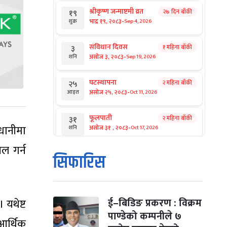
श्रीकृष्ण जन्माष्टमी व्रत
२७ दिन बाँकी
१९
-
भाद्र १९, २०८३
Sep 4, 2026
शुक्र
संविधान दिवस
१ महिना बाँकी
३
-
असोज ३, २०८३
Sep 19, 2026
शनि
घटस्थापना
२ महिना बाँकी
२५
-
असोज २५, २०८३
Oct 11, 2026
आइत
फूलपाती
२ महिना बाँकी
३१
-
धानीमा
असोज ३१ , २०८३
Oct 17, 2026
शनि
ल गर्न
कार्तिक सङ्क्रान्ति
२ महिना बाँकी
१
सिफारिस
-
कार्तिक १, २०८३
Oct 18, 2026
आइत
महानवमी
२ महिना बाँकी
३
-
कार्तिक ३, २०८३
Oct 20, 2026
मंगल
ई–बिडिङ प्रकरण : विक्रम
यथेष्ट
पाण्डेको कम्पनीले ७
आर्थिक
विजयादशमी
२ महिना बाँकी
४