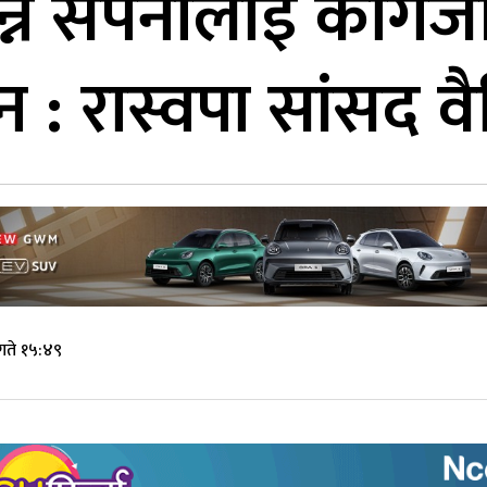
्ने सपनालाई कागजी प
दैन : रास्वपा सांसद 
गते १५:४९