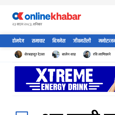
Skip
to
content
२३ साउन २०८३, शनिबार
होमपेज
समाचार
बिजनेस
जीवनशैली
मनोरञ्ज
शेरबहादुर देउवा
बालेन शाह
रवि लामिछाने