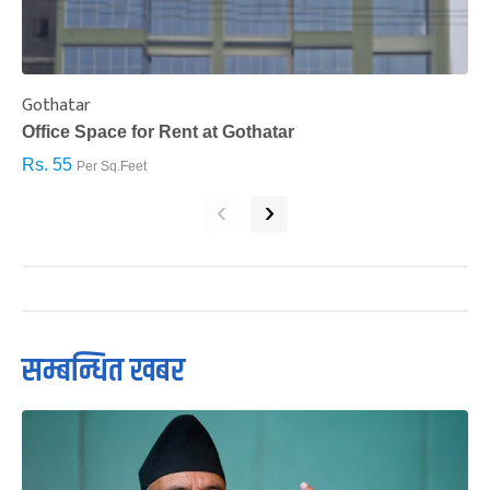
Gothatar
S
Office Space for Rent at Gothatar
H
Rs. 55
R
Per Sq.Feet
‹
›
सम्बन्धित खबर