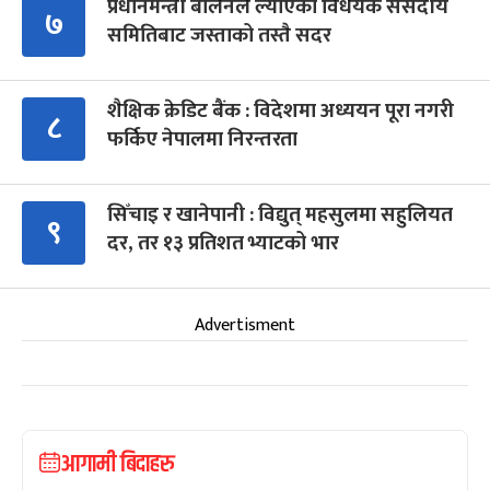
प्रधानमन्त्री बालेनले ल्याएको विधेयक संसदीय
७
समितिबाट जस्ताको तस्तै सदर
शैक्षिक क्रेडिट बैंक : विदेशमा अध्ययन पूरा नगरी
८
फर्किए नेपालमा निरन्तरता
सिँचाइ र खानेपानी : विद्युत् महसुलमा सहुलियत
९
दर, तर १३ प्रतिशत भ्याटको भार
Advertisment
आगामी बिदाहरु