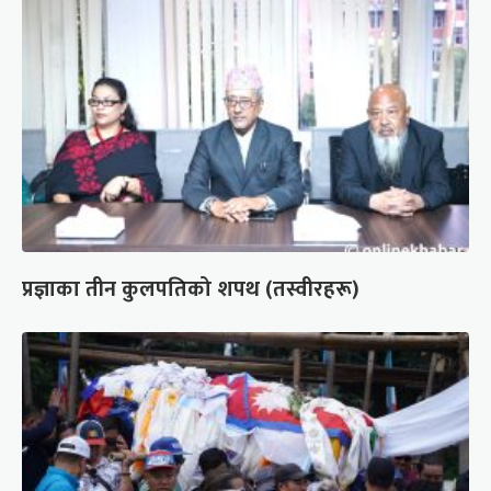
प्रज्ञाका तीन कुलपतिको शपथ (तस्वीरहरू)