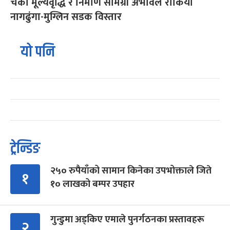
चर्को मूल्यवृद्धि र निर्माण सामग्री अभावले रोकियो
नागढुंगा-मुग्लिन सडक विस्तार
यो पनि
ट्रेन्डिङ
२५० रुपैयाँको सामान किनेका उपभोक्ताले जिते
१
१० लाखको बम्पर उपहार
गुन्डुमा अड्किए एमाले पुनर्गठनका प्रस्तावहरू
२