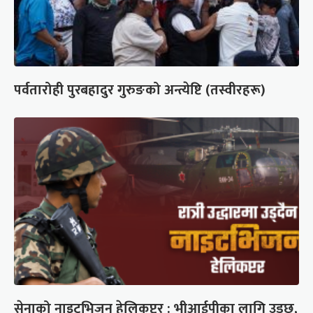
पर्वतारोही पुरबहादुर गुरुङको अन्त्येष्टि (तस्वीरहरू)
सेनाको नाइटभिजन हेलिकप्टर : भीआईपीका लागि उड्छ,