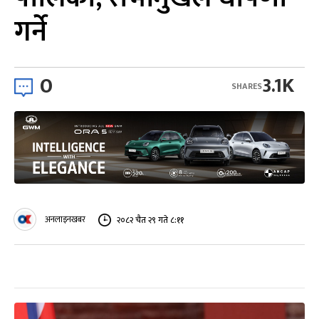
गर्ने
0
3.1K
SHARES
अनलाइनखबर
२०८२ चैत २९ गते ८:११