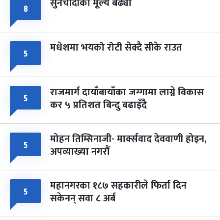
सुनचाँदीको मूल्य बढ्यो
८
मधेशमा भयको रोटी सेक्दै सीके राउत
५
राजमार्ग दायाँबायाँका जग्गामा लाग्ने विकास
५
कर ५ प्रतिशत बिन्दु बढाइँदै
मोहन तिम्सिनाजी- मार्क्सवाद देववाणी होइन,
५
अपव्याख्या नगरौं
महानगरका १८७ सहकारीले फिर्ता दिन
५
सकेनन् सवा ८ अर्ब