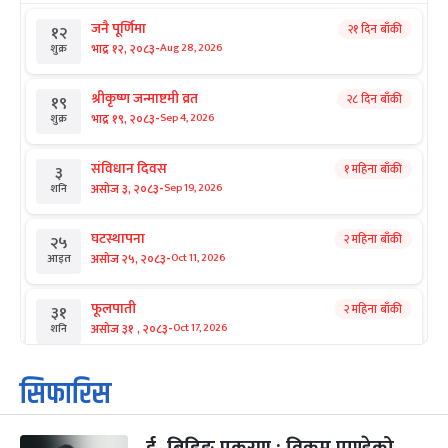
जनै पूर्णिमा
२१ दिन बाँकी
१२
-
भाद्र १२, २०८३
Aug 28, 2026
शुक्र
श्रीकृष्ण जन्माष्टमी व्रत
२८ दिन बाँकी
१९
-
भाद्र १९, २०८३
Sep 4, 2026
शुक्र
संविधान दिवस
१ महिना बाँकी
३
-
असोज ३, २०८३
Sep 19, 2026
शनि
घटस्थापना
२ महिना बाँकी
२५
-
असोज २५, २०८३
Oct 11, 2026
आइत
फूलपाती
२ महिना बाँकी
३१
-
असोज ३१ , २०८३
Oct 17, 2026
शनि
कार्तिक सङ्क्रान्ति
२ महिना बाँकी
१
सिफारिस
-
कार्तिक १, २०८३
Oct 18, 2026
आइत