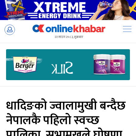
Skip
to
२२ साउन २०८३, शुक्रबार
content
धादिङको ज्वालामुखी बन्दैछ
नेपालकै पहिलो स्वच्छ
पालिका, सभामुखले घोषणा