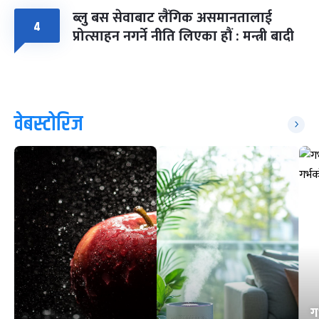
ब्लु बस सेवाबाट लैंगिक असमानतालाई
४
प्रोत्साहन नगर्ने नीति लिएका हौं : मन्त्री बादी
वेबस्टोरिज
ग