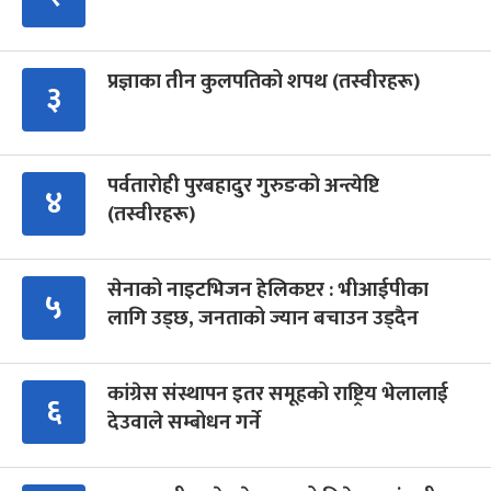
प्रज्ञाका तीन कुलपतिको शपथ (तस्वीरहरू)
३
पर्वतारोही पुरबहादुर गुरुङको अन्त्येष्टि
४
(तस्वीरहरू)
सेनाको नाइटभिजन हेलिकप्टर : भीआईपीका
५
लागि उड्छ, जनताको ज्यान बचाउन उड्दैन
कांग्रेस संस्थापन इतर समूहको राष्ट्रिय भेलालाई
६
देउवाले सम्बोधन गर्ने