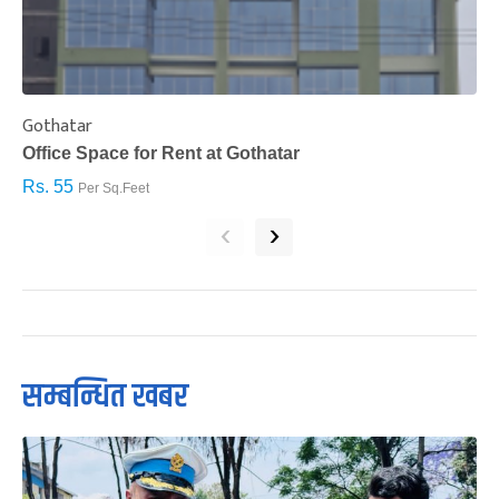
Gothatar
S
Office Space for Rent at Gothatar
H
Rs. 55
R
Per Sq.Feet
‹
›
सम्बन्धित खबर