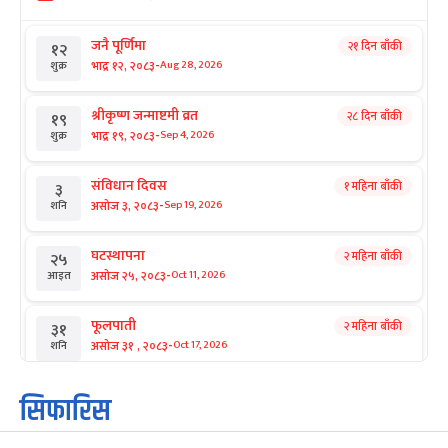
जनै पूर्णिमा
२१ दिन बाँकी
१२
-
भाद्र १२, २०८३
Aug 28, 2026
शुक्र
श्रीकृष्ण जन्माष्टमी व्रत
२८ दिन बाँकी
१९
-
भाद्र १९, २०८३
Sep 4, 2026
शुक्र
संविधान दिवस
१ महिना बाँकी
३
-
असोज ३, २०८३
Sep 19, 2026
शनि
घटस्थापना
२ महिना बाँकी
२५
-
असोज २५, २०८३
Oct 11, 2026
आइत
फूलपाती
२ महिना बाँकी
३१
-
असोज ३१ , २०८३
Oct 17, 2026
शनि
कार्तिक सङ्क्रान्ति
२ महिना बाँकी
१
सिफारिस
-
कार्तिक १, २०८३
Oct 18, 2026
आइत