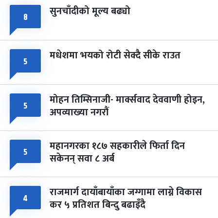
सुनचाँदीको मूल्य बढ्यो
८
मधेशमा भयको रोटी सेक्दै सीके राउत
५
मोहन तिम्सिनाजी- मार्क्सवाद देववाणी होइन,
५
अपव्याख्या नगरौं
महानगरका १८७ सहकारीले फिर्ता दिन
५
सकेनन् सवा ८ अर्ब
राजमार्ग दायाँबायाँका जग्गामा लाग्ने विकास
४
कर ५ प्रतिशत बिन्दु बढाइँदै