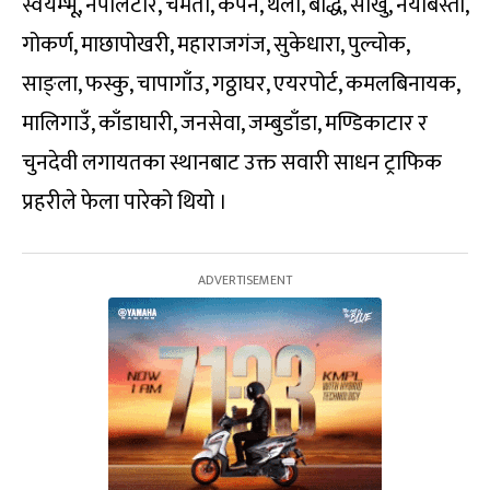
स्वयम्भू, नेपालटार, चमती, कपन, थली, बौद्ध, साँखु, नयाँबस्ती,
गोकर्ण, माछापोखरी, महाराजगंज, सुकेधारा, पुल्चोक,
साङ्ला, फस्कु, चापागाँउ, गठ्ठाघर, एयरपोर्ट, कमलबिनायक,
मालिगाउँ, काँडाघारी, जनसेवा, जम्बुडाँडा, मण्डिकाटार र
चुनदेवी लगायतका स्थानबाट उक्त सवारी साधन ट्राफिक
प्रहरीले फेला पारेको थियो ।