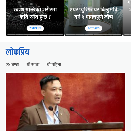
ग
स्वस्थ मान्छेको शरीरमा
एयर प्युरिफायर किन्नुअघि
भ
कति रगत हुन्छ ?
गर्ने ५ महत्त्वपूर्ण जाँच
7
STORIES
6
STORIES
लोकप्रिय
२४ घण्टा
यो साता
यो महिना