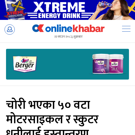
Skip
to
२२ साउन २०८३, शुक्रबार
content
चोरी भएका ५० वटा
मोटरसाइकल र स्कुटर
धनीलाई हस्तान्तरण