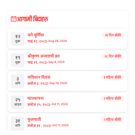
आगामी बिदाहरु
जनै पूर्णिमा
२१ दिन बाँकी
१२
-
भाद्र १२, २०८३
Aug 28, 2026
शुक्र
श्रीकृष्ण जन्माष्टमी व्रत
२८ दिन बाँकी
१९
-
भाद्र १९, २०८३
Sep 4, 2026
शुक्र
संविधान दिवस
१ महिना बाँकी
३
-
असोज ३, २०८३
Sep 19, 2026
शनि
घटस्थापना
२ महिना बाँकी
२५
-
असोज २५, २०८३
Oct 11, 2026
आइत
फूलपाती
२ महिना बाँकी
३१
-
असोज ३१ , २०८३
Oct 17, 2026
शनि