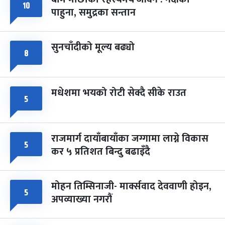
फागुपूर्णिमा
७ महिना बाँकी
८
१०
पाहुना, समुद्रका सन्तान
-
चैत्र ८, २०८३
Mar 22, 2027
सोम
सुनचाँदीको मूल्य बढ्यो
८
मधेशमा भयको रोटी सेक्दै सीके राउत
५
राजमार्ग दायाँबायाँका जग्गामा लाग्ने विकास
५
कर ५ प्रतिशत बिन्दु बढाइँदै
मोहन तिम्सिनाजी- मार्क्सवाद देववाणी होइन,
५
अपव्याख्या नगरौं