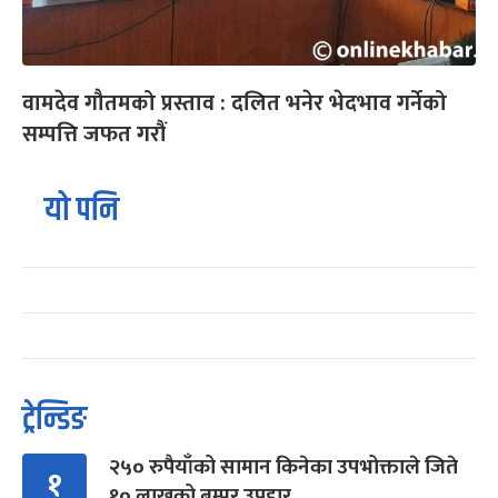
वामदेव गौतमको प्रस्ताव : दलित भनेर भेदभाव गर्नेको
सम्पत्ति जफत गरौं
यो पनि
ट्रेन्डिङ
२५० रुपैयाँको सामान किनेका उपभोक्ताले जिते
१
१० लाखको बम्पर उपहार