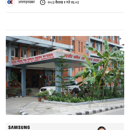
अनलाइनखबर
२०८३ वैशाख १ गते १६:०३