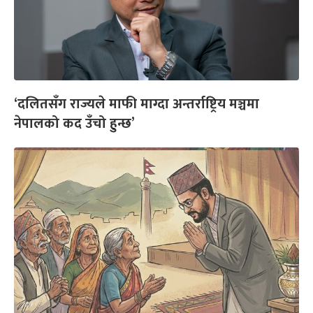
‘दलितसँग राज्यले माफी माग्दा अन्तर्राष्ट्रिय मञ्चमा
नेपालको कद उँचो हुन्छ’