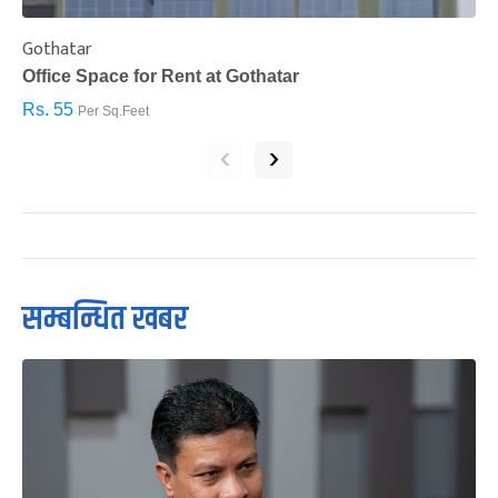
Gothatar
S
Office Space for Rent at Gothatar
H
Rs. 55
R
Per Sq.Feet
‹
›
सम्बन्धित खबर