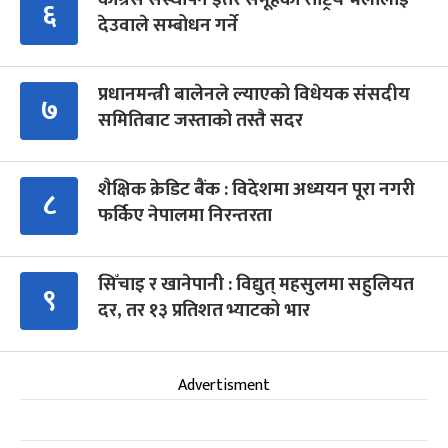
६
देउवाले सम्बोधन गर्ने
प्रधानमन्त्री बालेनले ल्याएको विधेयक संसदीय
७
समितिबाट जस्ताको तस्तै सदर
शैक्षिक क्रेडिट बैंक : विदेशमा अध्ययन पूरा नगरी
८
फर्किए नेपालमा निरन्तरता
सिँचाइ र खानेपानी : विद्युत् महसुलमा सहुलियत
९
दर, तर १३ प्रतिशत भ्याटको भार
Advertisment