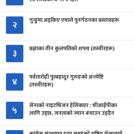
गुन्डुमा अड्किए एमाले पुनर्गठनका प्रस्तावहरू
२
प्रज्ञाका तीन कुलपतिको शपथ (तस्वीरहरू)
३
पर्वतारोही पुरबहादुर गुरुङको अन्त्येष्टि
४
(तस्वीरहरू)
सेनाको नाइटभिजन हेलिकप्टर : भीआईपीका
५
लागि उड्छ, जनताको ज्यान बचाउन उड्दैन
कांग्रेस संस्थापन इतर समूहको राष्ट्रिय भेलालाई