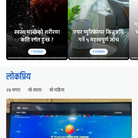
ग
स्वस्थ मान्छेको शरीरमा
एयर प्युरिफायर किन्नुअघि
भ
कति रगत हुन्छ ?
गर्ने ५ महत्त्वपूर्ण जाँच
7
STORIES
6
STORIES
लोकप्रिय
२४ घण्टा
यो साता
यो महिना