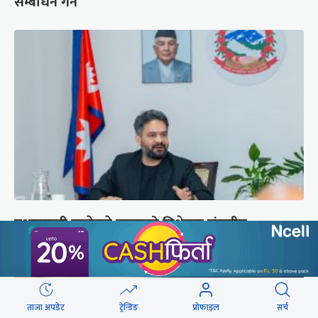
सम्बोधन गर्ने
प्रधानमन्त्री बालेनले ल्याएको विधेयक संसदीय
समितिबाट जस्ताको तस्तै सदर
ताजा अपडेट
ट्रेन्डिङ
प्रोफाइल
सर्च