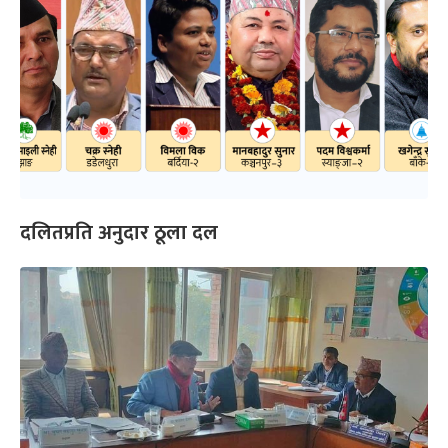
दलितप्रति अनुदार ठूला दल