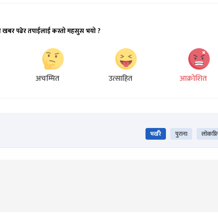
ो खबर पढेर तपाईलाई कस्तो महसुस भयो ?
अचम्मित
उत्साहित
आक्रोशित
भर्खरै
पुराना
लोकप्र