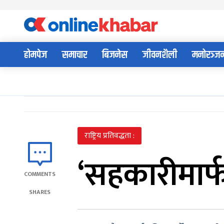
Skip
to
content
होमपेज
समाचार
बिजनेस
जीवनशैली
मनोरञ्ज
राष्ट्रिय प्रतिवद्धता :
‘सहकारीमार्फ
COMMENTS
SHARES