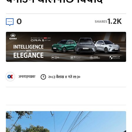
0
1.2K
SHARES
अनलाइनखबर
२०८३ वैशाख ४ गते ११:३०