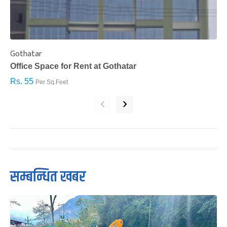
Gothatar
S
Office Space for Rent at Gothatar
H
Rs. 55
R
Per Sq.Feet
‹
›
सम्बन्धित खबर