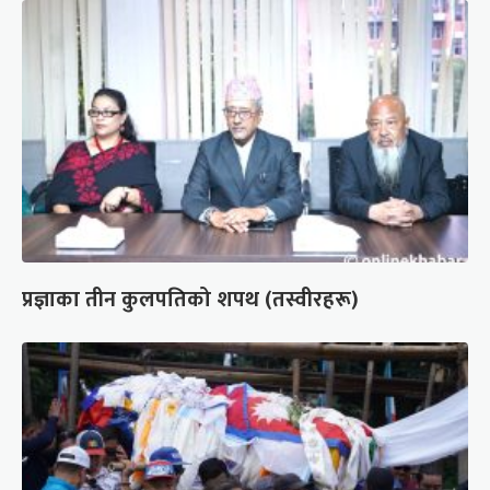
प्रज्ञाका तीन कुलपतिको शपथ (तस्वीरहरू)