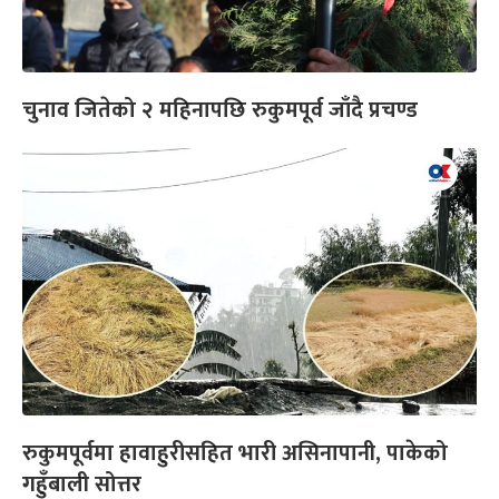
चुनाव जितेको २ महिनापछि रुकुमपूर्व जाँदै प्रचण्ड
रुकुमपूर्वमा हावाहुरीसहित भारी असिनापानी, पाकेको
गहुँबाली सोत्तर