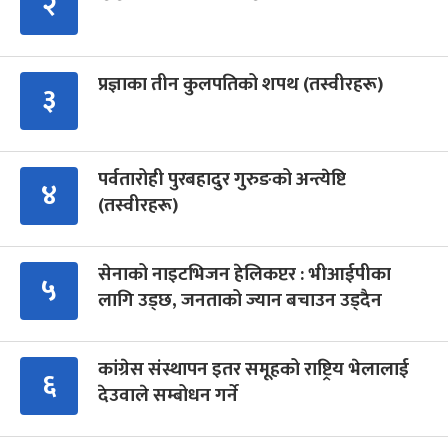
२
प्रज्ञाका तीन कुलपतिको शपथ (तस्वीरहरू)
३
पर्वतारोही पुरबहादुर गुरुङको अन्त्येष्टि
४
(तस्वीरहरू)
सेनाको नाइटभिजन हेलिकप्टर : भीआईपीका
५
लागि उड्छ, जनताको ज्यान बचाउन उड्दैन
कांग्रेस संस्थापन इतर समूहको राष्ट्रिय भेलालाई
६
देउवाले सम्बोधन गर्ने