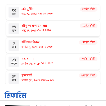
जनै पूर्णिमा
२१ दिन बाँकी
१२
-
भाद्र १२, २०८३
Aug 28, 2026
शुक्र
श्रीकृष्ण जन्माष्टमी व्रत
२८ दिन बाँकी
१९
-
भाद्र १९, २०८३
Sep 4, 2026
शुक्र
संविधान दिवस
१ महिना बाँकी
३
-
असोज ३, २०८३
Sep 19, 2026
शनि
घटस्थापना
२ महिना बाँकी
२५
-
असोज २५, २०८३
Oct 11, 2026
आइत
फूलपाती
२ महिना बाँकी
३१
-
असोज ३१ , २०८३
Oct 17, 2026
शनि
कार्तिक सङ्क्रान्ति
२ महिना बाँकी
१
सिफारिस
-
कार्तिक १, २०८३
Oct 18, 2026
आइत