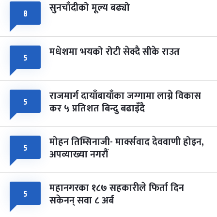
सुनचाँदीको मूल्य बढ्यो
८
मधेशमा भयको रोटी सेक्दै सीके राउत
५
राजमार्ग दायाँबायाँका जग्गामा लाग्ने विकास
५
कर ५ प्रतिशत बिन्दु बढाइँदै
मोहन तिम्सिनाजी- मार्क्सवाद देववाणी होइन,
५
अपव्याख्या नगरौं
महानगरका १८७ सहकारीले फिर्ता दिन
५
सकेनन् सवा ८ अर्ब