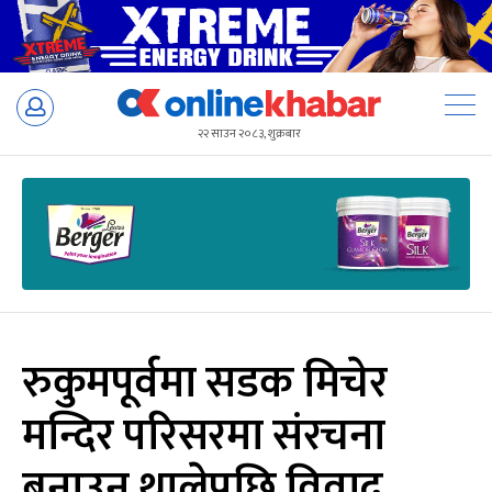
Skip
to
२२ साउन २०८३, शुक्रबार
content
रुकुमपूर्वमा सडक मिचेर
मन्दिर परिसरमा संरचना
बनाउन थालेपछि विवाद