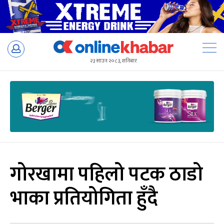
Skip
to
२३ साउन २०८३, शनिबार
content
गोरखामा पहिलो पटक ठाडो
भाका प्रतियोगिता हुँदै