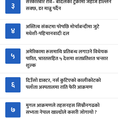
सरकारबारे रवि– बादलको टुक्रामा जहाज हल्लिन
३
सक्छ, डर मान्नु पर्दैन
अस्तित्व संकटमा परेपछि मोर्चाबन्दीमा जुटे
४
मधेशी-पहिचानवादी दल
अमेरिकामा रूसमाथि प्रतिबन्ध लगाउने विधेयक
५
पारित, भारतसहित ५ देशमा शतप्रतिशत भन्सार
शुल्क
दिउँसो डाक्टर, नर्स कुटिएको कालीकोटको
६
पलाँता अस्पतालमा राति फेरि आक्रमण
मुगल आक्रमणले तहसनहस सिम्रौनगढको
७
सभ्यता नेपाल खाल्डोले कसरी जोगायो ?