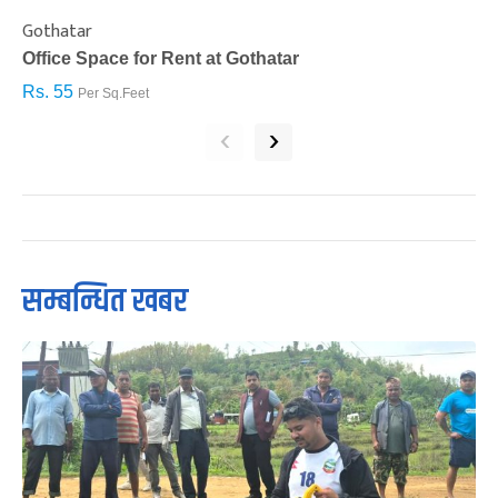
Gothatar
S
Office Space for Rent at Gothatar
H
Rs. 55
R
Per Sq.Feet
‹
›
सम्बन्धित खबर