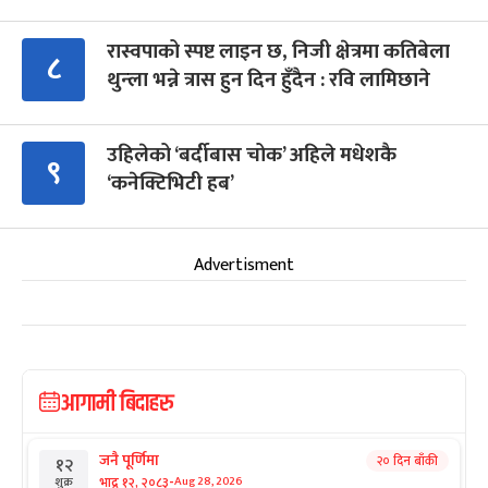
रास्वपाको स्पष्ट लाइन छ, निजी क्षेत्रमा कतिबेला
८
थुन्ला भन्ने त्रास हुन दिन हुँदैन : रवि लामिछाने
उहिलेको ‘बर्दीबास चोक’ अहिले मधेशकै
९
‘कनेक्टिभिटी हब’
Advertisment
आगामी बिदाहरु
जनै पूर्णिमा
२० दिन बाँकी
१२
-
भाद्र १२, २०८३
Aug 28, 2026
शुक्र