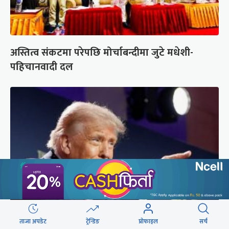
अस्तित्व संकटमा परेपछि मोर्चाबन्दीमा जुटे मधेशी-
पहिचानवादी दल
ताजा अपडेट
ट्रेन्डिङ
प्रोफाइल
सर्च
अमेरिकामा रूसमाथि प्रतिबन्ध लगाउने विधेयक पारित,