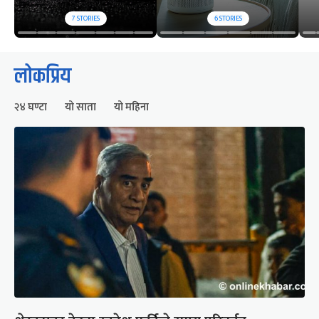
7
STORIES
6
STORIES
लोकप्रिय
२४ घण्टा
यो साता
यो महिना