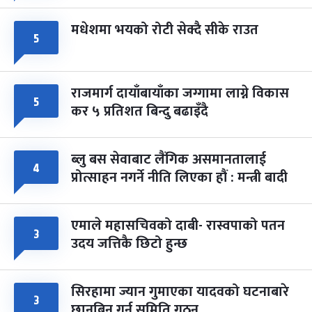
मधेशमा भयको रोटी सेक्दै सीके राउत
५
राजमार्ग दायाँबायाँका जग्गामा लाग्ने विकास
५
कर ५ प्रतिशत बिन्दु बढाइँदै
ब्लु बस सेवाबाट लैंगिक असमानतालाई
४
प्रोत्साहन नगर्ने नीति लिएका हौं : मन्त्री बादी
एमाले महासचिवको दाबी- रास्वपाको पतन
३
उदय जत्तिकै छिटो हुन्छ
सिरहामा ज्यान गुमाएका यादवको घटनाबारे
३
छानबिन गर्न समिति गठन