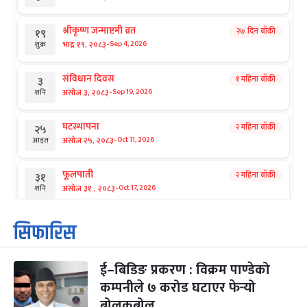
श्रीकृष्ण जन्माष्टमी व्रत
२७ दिन बाँकी
१९
-
भाद्र १९, २०८३
Sep 4, 2026
शुक्र
संविधान दिवस
१ महिना बाँकी
३
-
असोज ३, २०८३
Sep 19, 2026
शनि
घटस्थापना
२ महिना बाँकी
२५
-
असोज २५, २०८३
Oct 11, 2026
आइत
फूलपाती
२ महिना बाँकी
३१
-
असोज ३१ , २०८३
Oct 17, 2026
शनि
कार्तिक सङ्क्रान्ति
२ महिना बाँकी
१
सिफारिस
-
कार्तिक १, २०८३
Oct 18, 2026
आइत
ई–बिडिङ प्रकरण : विक्रम पाण्डेको
महानवमी
२ महिना बाँकी
३
-
कम्पनीले ७ करोड घटाएर फेर्‍यो
कार्तिक ३, २०८३
Oct 20, 2026
मंगल
बोलकबोल