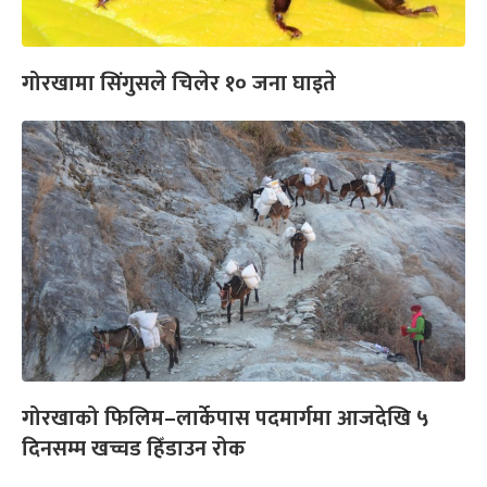
गोरखामा सिंगुसले चिलेर १० जना घाइते
गोरखाको फिलिम–लार्केपास पदमार्गमा आजदेखि ५
दिनसम्म खच्चड हिँडाउन रोक