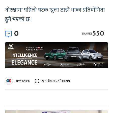
गोरखामा पहिलो पटक खुला ठाडो भाका प्रतियोगिता
हुने भएको छ ।
0
550
SHARES
अनलाइनखबर
२०८३ वैशाख ६ गते १७:४४