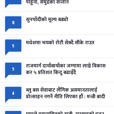
पाहुना, समुद्रका सन्तान
-
चैत्र ८, २०८३
Mar 22, 2027
सोम
सुनचाँदीको मूल्य बढ्यो
८
मधेशमा भयको रोटी सेक्दै सीके राउत
५
राजमार्ग दायाँबायाँका जग्गामा लाग्ने विकास
५
कर ५ प्रतिशत बिन्दु बढाइँदै
ब्लु बस सेवाबाट लैंगिक असमानतालाई
४
प्रोत्साहन नगर्ने नीति लिएका हौं : मन्त्री बादी