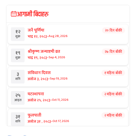
आगामी बिदाहरु
जनै पूर्णिमा
२० दिन बाँकी
१२
-
भाद्र १२, २०८३
Aug 28, 2026
शुक्र
श्रीकृष्ण जन्माष्टमी व्रत
२७ दिन बाँकी
१९
-
भाद्र १९, २०८३
Sep 4, 2026
शुक्र
संविधान दिवस
१ महिना बाँकी
३
-
असोज ३, २०८३
Sep 19, 2026
शनि
घटस्थापना
२ महिना बाँकी
२५
-
असोज २५, २०८३
Oct 11, 2026
आइत
फूलपाती
२ महिना बाँकी
३१
-
असोज ३१ , २०८३
Oct 17, 2026
शनि