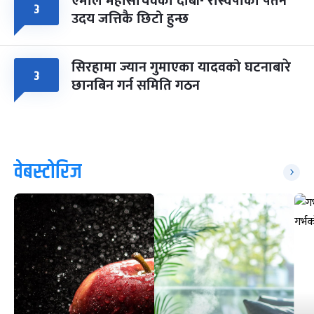
एमाले महासचिवको दाबी- रास्वपाको पतन
३
उदय जत्तिकै छिटो हुन्छ
सिरहामा ज्यान गुमाएका यादवको घटनाबारे
३
छानबिन गर्न समिति गठन
वेबस्टोरिज