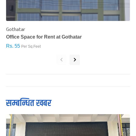
Gothatar
S
Office Space for Rent at Gothatar
H
Rs. 55
R
Per Sq.Feet
‹
›
सम्बन्धित खबर