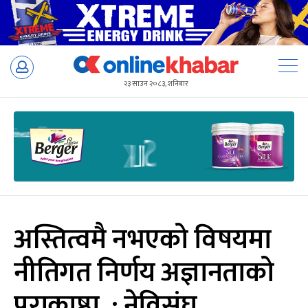
Skip
to
२३ साउन २०८३, शनिबार
content
अस्तित्वमै नभएको विषयमा
नीतिगत निर्णय अज्ञानताको
पराकाष्ठा : नेविसंघ