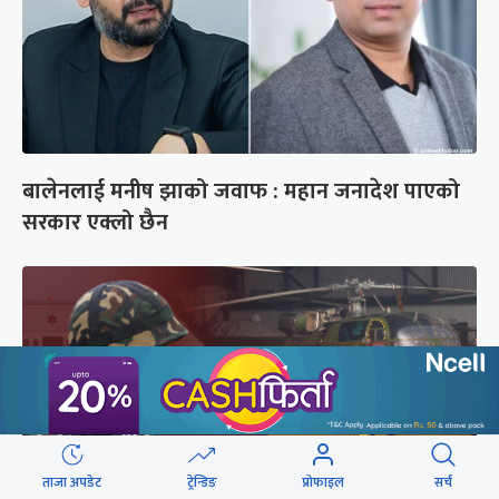
बालेनलाई मनीष झाको जवाफ : महान जनादेश पाएको
सरकार एक्लो छैन
ताजा अपडेट
ट्रेन्डिङ
प्रोफाइल
सर्च