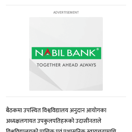
बैठकमा उपस्थित विश्वविद्यालय अनुदान आयोगका
अध्यक्षलगायत उपकुलपतिहरूको उदासीनताले
विश्वविद्यालयको प्राज्ञिक एवं प्रशासनिक स्वायत्ततामाथि