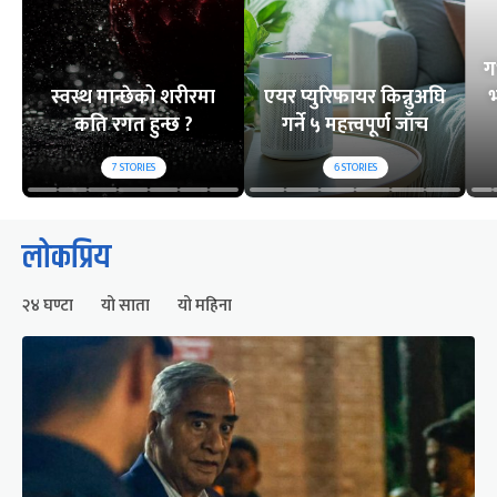
ग
स्वस्थ मान्छेको शरीरमा
एयर प्युरिफायर किन्नुअघि
भ
कति रगत हुन्छ ?
गर्ने ५ महत्त्वपूर्ण जाँच
7
STORIES
6
STORIES
लोकप्रिय
२४ घण्टा
यो साता
यो महिना