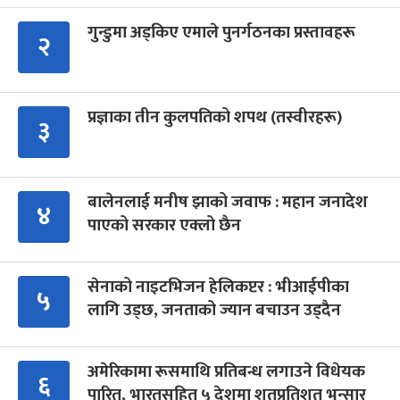
गुन्डुमा अड्किए एमाले पुनर्गठनका प्रस्तावहरू
२
प्रज्ञाका तीन कुलपतिको शपथ (तस्वीरहरू)
३
बालेनलाई मनीष झाको जवाफ : महान जनादेश
४
पाएको सरकार एक्लो छैन
सेनाको नाइटभिजन हेलिकप्टर : भीआईपीका
५
लागि उड्छ, जनताको ज्यान बचाउन उड्दैन
अमेरिकामा रूसमाथि प्रतिबन्ध लगाउने विधेयक
६
पारित, भारतसहित ५ देशमा शतप्रतिशत भन्सार