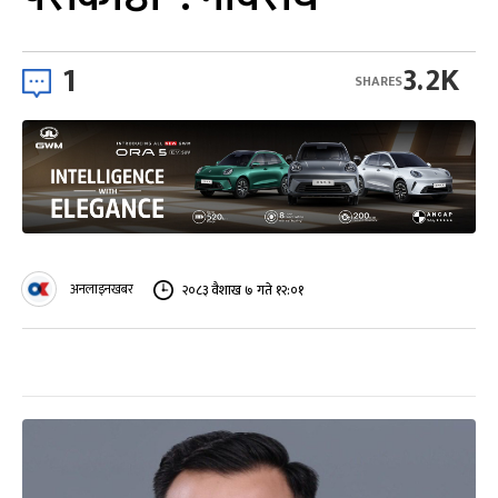
1
3.2K
SHARES
अनलाइनखबर
२०८३ वैशाख ७ गते १२:०१