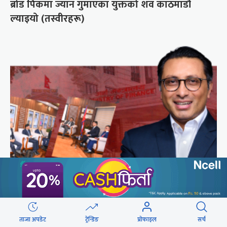
ब्रोड पिकमा ज्यान गुमाएका युक्तको शव काठमाडौं
ल्याइयो (तस्वीरहरू)
राष्ट्र बैंकको स्वायत्ततामा सरकारको उपहास
छुटाउनुभयो कि ?
ताजा अपडेट
ट्रेन्डिङ
प्रोफाइल
सर्च