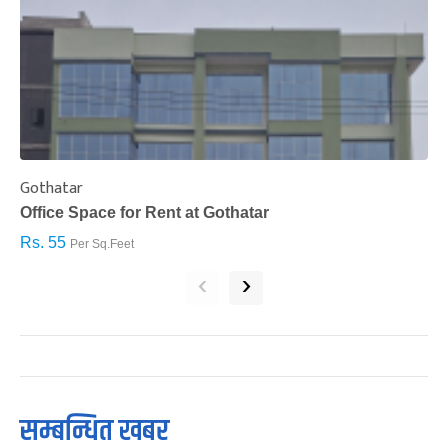
Gothatar
S
Office Space for Rent at Gothatar
H
Rs. 55
R
Per Sq.Feet
‹
›
सम्बन्धित खबर