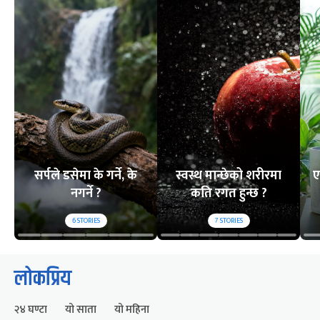
सर्पले डसेमा के गर्ने, के
स्वस्थ मान्छेको शरीरमा
ए
नगर्ने ?
कति रगत हुन्छ ?
6
STORIES
7
STORIES
लोकप्रिय
२४ घण्टा
यो साता
यो महिना