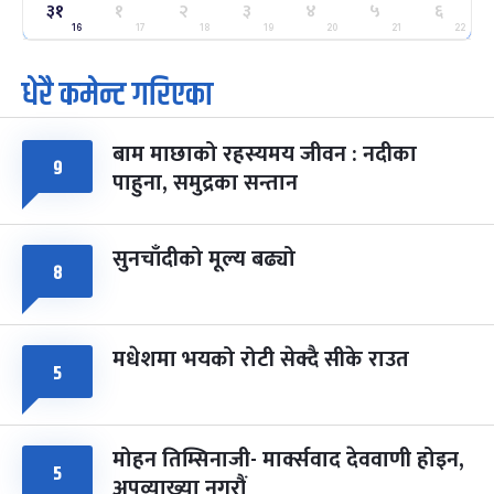
३१
ग्याल्पो ल्होसार
१
२
३
४
५
६
७ महिना बाँकी
२५
-
फाल्गुन २५, २०८३
Mar 9, 2027
मंगल
16
17
18
19
20
21
22
धेरै कमेन्ट गरिएका
पूर्णिमा व्रत
७ महिना बाँकी
७
-
चैत्र ७, २०८३
Mar 21, 2027
आइत
बाम माछाको रहस्यमय जीवन : नदीका
फागुपूर्णिमा
९
७ महिना बाँकी
८
पाहुना, समुद्रका सन्तान
-
चैत्र ८, २०८३
Mar 22, 2027
सोम
सुनचाँदीको मूल्य बढ्यो
८
मधेशमा भयको रोटी सेक्दै सीके राउत
५
मोहन तिम्सिनाजी- मार्क्सवाद देववाणी होइन,
५
अपव्याख्या नगरौं