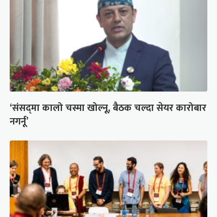
‘संसद्‍मा कालो चस्मा खोल्नू, बैठक चल्दा सेयर कारोबार
नगर्नू’