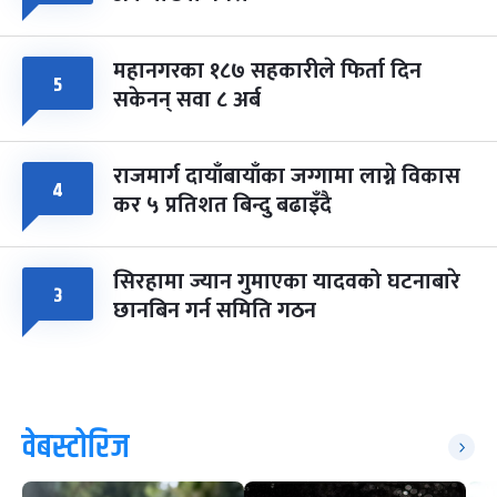
महानगरका १८७ सहकारीले फिर्ता दिन
५
सकेनन् सवा ८ अर्ब
राजमार्ग दायाँबायाँका जग्गामा लाग्ने विकास
४
कर ५ प्रतिशत बिन्दु बढाइँदै
सिरहामा ज्यान गुमाएका यादवको घटनाबारे
३
छानबिन गर्न समिति गठन
वेबस्टोरिज