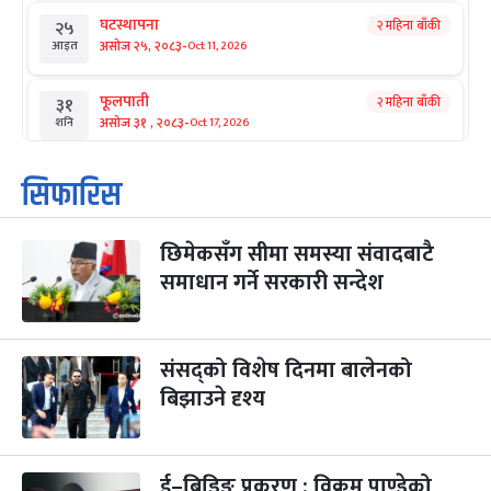
घटस्थापना
२ महिना बाँकी
२५
-
असोज २५, २०८३
Oct 11, 2026
आइत
फूलपाती
२ महिना बाँकी
३१
-
असोज ३१ , २०८३
Oct 17, 2026
शनि
कार्तिक सङ्क्रान्ति
२ महिना बाँकी
१
सिफारिस
-
कार्तिक १, २०८३
Oct 18, 2026
आइत
छिमेकसँग सीमा समस्या संवादबाटै
महानवमी
२ महिना बाँकी
३
-
समाधान गर्ने सरकारी सन्देश
कार्तिक ३, २०८३
Oct 20, 2026
मंगल
विजयादशमी
२ महिना बाँकी
४
-
कार्तिक ४, २०८३
Oct 21, 2026
बुध
संसद्को विशेष दिनमा बालेनको
बिझाउने दृश्य
पापा‌ङ्कुशा एकादशी व्रत
२ महिना बाँकी
५
-
कार्तिक ५, २०८३
Oct 22, 2026
बिहि
ई–बिडिङ प्रकरण : विक्रम पाण्डेको
कुकुर तिहार
३ महिना बाँकी
२२