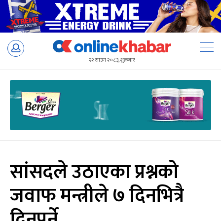
Skip
to
२२ साउन २०८३, शुक्रबार
content
सांसदले उठाएका प्रश्नको
जवाफ मन्त्रीले ७ दिनभित्रै
दिनुपर्ने