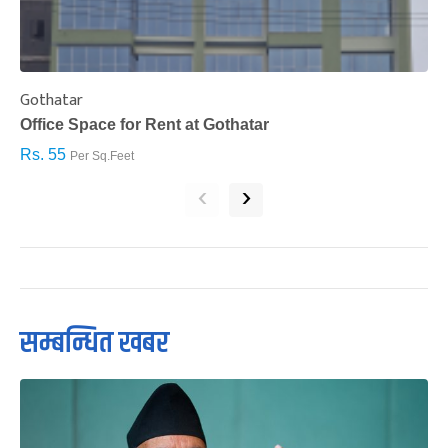
Gothatar
S
Office Space for Rent at Gothatar
H
Rs. 55
R
Per Sq.Feet
‹
›
सम्बन्धित खबर