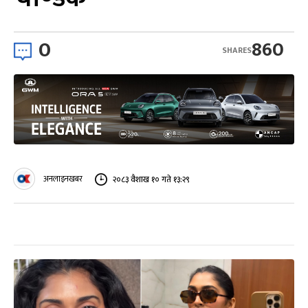
0
860
SHARES
अनलाइनखबर
२०८३ वैशाख १० गते १३:२९