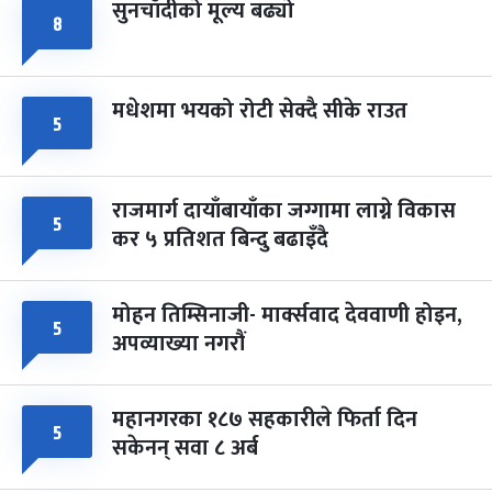
सुनचाँदीको मूल्य बढ्यो
८
मधेशमा भयको रोटी सेक्दै सीके राउत
५
राजमार्ग दायाँबायाँका जग्गामा लाग्ने विकास
५
कर ५ प्रतिशत बिन्दु बढाइँदै
मोहन तिम्सिनाजी- मार्क्सवाद देववाणी होइन,
५
अपव्याख्या नगरौं
महानगरका १८७ सहकारीले फिर्ता दिन
५
सकेनन् सवा ८ अर्ब