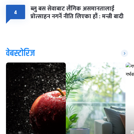
ब्लु बस सेवाबाट लैंगिक असमानतालाई
४
प्रोत्साहन नगर्ने नीति लिएका हौं : मन्त्री बादी
वेबस्टोरिज
ग