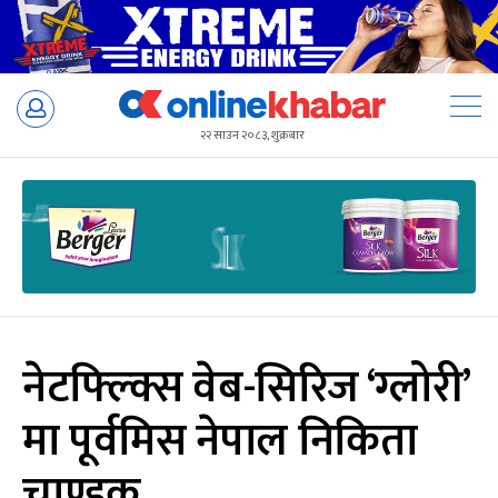
Skip
to
२२ साउन २०८३, शुक्रबार
content
नेटफ्ल्क्सि वेब-सिरिज ‘ग्लोरी’
मा पूर्वमिस नेपाल निकिता
चाण्डक