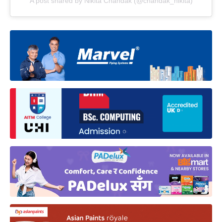
A post shared by Nikita Chandak (@chandak_nikita)