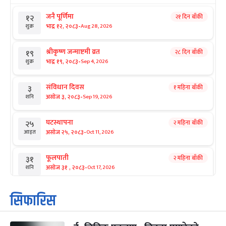
जनै पूर्णिमा
२१ दिन बाँकी
१२
-
भाद्र १२, २०८३
Aug 28, 2026
शुक्र
श्रीकृष्ण जन्माष्टमी व्रत
२८ दिन बाँकी
१९
-
भाद्र १९, २०८३
Sep 4, 2026
शुक्र
संविधान दिवस
१ महिना बाँकी
३
-
असोज ३, २०८३
Sep 19, 2026
शनि
घटस्थापना
२ महिना बाँकी
२५
-
असोज २५, २०८३
Oct 11, 2026
आइत
फूलपाती
२ महिना बाँकी
३१
-
असोज ३१ , २०८३
Oct 17, 2026
शनि
कार्तिक सङ्क्रान्ति
२ महिना बाँकी
१
सिफारिस
-
कार्तिक १, २०८३
Oct 18, 2026
आइत