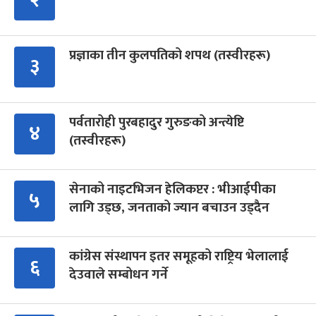
प्रज्ञाका तीन कुलपतिको शपथ (तस्वीरहरू)
३
पर्वतारोही पुरबहादुर गुरुङको अन्त्येष्टि
४
(तस्वीरहरू)
सेनाको नाइटभिजन हेलिकप्टर : भीआईपीका
५
लागि उड्छ, जनताको ज्यान बचाउन उड्दैन
कांग्रेस संस्थापन इतर समूहको राष्ट्रिय भेलालाई
६
देउवाले सम्बोधन गर्ने