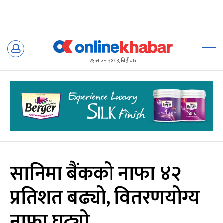
Skip
to
२१ साउन २०८३, बिहीबार
content
सानिमा बैंकको नाफा ४२
प्रतिशत बढ्यो, वितरणयोग्य
नाफा घट्यो