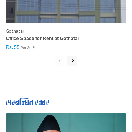
Gothatar
S
Office Space for Rent at Gothatar
H
Rs. 55
R
Per Sq.Feet
‹
›
सम्बन्धित खबर