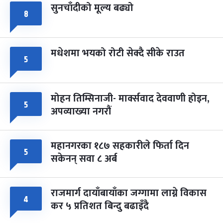
सुनचाँदीको मूल्य बढ्यो
८
मधेशमा भयको रोटी सेक्दै सीके राउत
५
मोहन तिम्सिनाजी- मार्क्सवाद देववाणी होइन,
५
अपव्याख्या नगरौं
महानगरका १८७ सहकारीले फिर्ता दिन
५
सकेनन् सवा ८ अर्ब
राजमार्ग दायाँबायाँका जग्गामा लाग्ने विकास
४
कर ५ प्रतिशत बिन्दु बढाइँदै