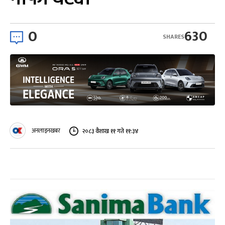
0
630
SHARES
अनलाइनखबर
२०८३ वैशाख ११ गते ११:३४