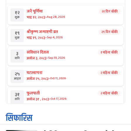
जनै पूर्णिमा
२२ दिन बाँकी
१२
-
भाद्र १२, २०८३
Aug 28, 2026
शुक्र
श्रीकृष्ण जन्माष्टमी व्रत
२९ दिन बाँकी
१९
-
भाद्र १९, २०८३
Sep 4, 2026
शुक्र
संविधान दिवस
१ महिना बाँकी
३
-
असोज ३, २०८३
Sep 19, 2026
शनि
घटस्थापना
२ महिना बाँकी
२५
-
असोज २५, २०८३
Oct 11, 2026
आइत
फूलपाती
२ महिना बाँकी
३१
-
असोज ३१ , २०८३
Oct 17, 2026
शनि
कार्तिक सङ्क्रान्ति
२ महिना बाँकी
१
सिफारिस
-
कार्तिक १, २०८३
Oct 18, 2026
आइत