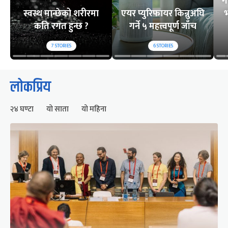
ग
स्वस्थ मान्छेको शरीरमा
एयर प्युरिफायर किन्नुअघि
भ
कति रगत हुन्छ ?
गर्ने ५ महत्त्वपूर्ण जाँच
7
STORIES
6
STORIES
लोकप्रिय
२४ घण्टा
यो साता
यो महिना