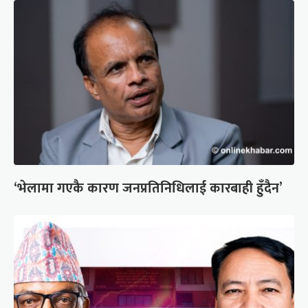
‘भेलामा गएकै कारण जनप्रतिनिधिलाई कारबाही हुँदैन’