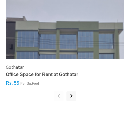
Gothatar
S
Office Space for Rent at Gothatar
H
Rs. 55
R
Per Sq.Feet
‹
›