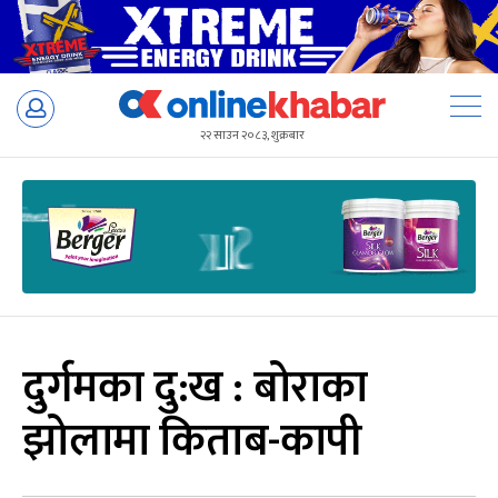
Skip
to
२२ साउन २०८३, शुक्रबार
content
दुर्गमका दु:ख : बोराका
झोलामा किताब-कापी