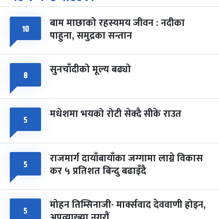
-
चैत्र ७, २०८३
Mar 21, 2027
आइत
बाम माछाको रहस्यमय जीवन : नदीका
फागुपूर्णिमा
७ महिना बाँकी
८
१०
पाहुना, समुद्रका सन्तान
-
चैत्र ८, २०८३
Mar 22, 2027
सोम
सुनचाँदीको मूल्य बढ्यो
८
मधेशमा भयको रोटी सेक्दै सीके राउत
५
राजमार्ग दायाँबायाँका जग्गामा लाग्ने विकास
५
कर ५ प्रतिशत बिन्दु बढाइँदै
मोहन तिम्सिनाजी- मार्क्सवाद देववाणी होइन,
५
अपव्याख्या नगरौं