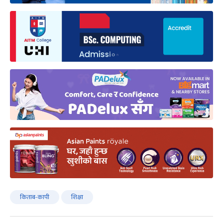
किताब-कापी
शिक्षा