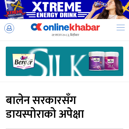
Skip
to
२१ साउन २०८३, बिहीबार
content
बालेन सरकारसँग
डायस्पोराको अपेक्षा