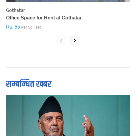
Gothatar
S
Office Space for Rent at Gothatar
H
Rs. 55
R
Per Sq.Feet
‹
›
सम्बन्धित खबर