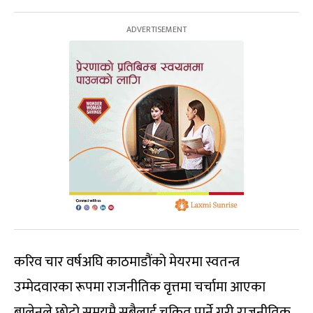
करिव चार वर्षअघि काठमाडौंको मेयरमा स्वतन्त्र
उम्मेदवारका रूपमा राजनीतिक वृत्तमा चर्चामा आएका
बालेनले छोटो समयमै सबैलाई चकित पार्ने गरी राजनीतिक