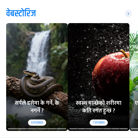
वेबस्टोरिज
सर्पले डसेमा के गर्ने, के
स्वस्थ मान्छेको शरीरमा
ए
नगर्ने ?
कति रगत हुन्छ ?
6
STORIES
7
STORIES