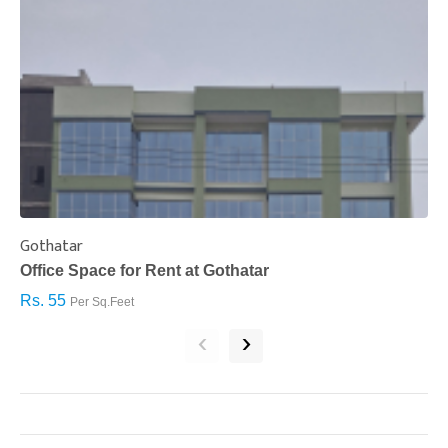
Gothatar
S
Office Space for Rent at Gothatar
H
Rs. 55
R
Per Sq.Feet
‹
›