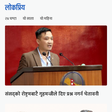
लोकप्रिय
२४ घण्टा
यो साता
यो महिना
संसद्को रोष्ट्रमबाटै गृहमन्त्रीले दिए प्रश्न नगर्न चेतावनी