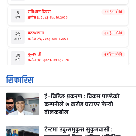
संविधान दिवस
१ महिना बाँकी
३
-
असोज ३, २०८३
Sep 19, 2026
शनि
घटस्थापना
२ महिना बाँकी
२५
-
असोज २५, २०८३
Oct 11, 2026
आइत
फूलपाती
२ महिना बाँकी
३१
-
असोज ३१ , २०८३
Oct 17, 2026
शनि
कार्तिक सङ्क्रान्ति
२ महिना बाँकी
१
सिफारिस
-
कार्तिक १, २०८३
Oct 18, 2026
आइत
ई–बिडिङ प्रकरण : विक्रम पाण्डेको
महानवमी
२ महिना बाँकी
३
-
कम्पनीले ७ करोड घटाएर फेर्‍यो
कार्तिक ३, २०८३
Oct 20, 2026
मंगल
बोलकबोल
विजयादशमी
२ महिना बाँकी
४
-
कार्तिक ४, २०८३
Oct 21, 2026
बुध
टेन्टमा उकुसमुकुस सुकुमवासी :