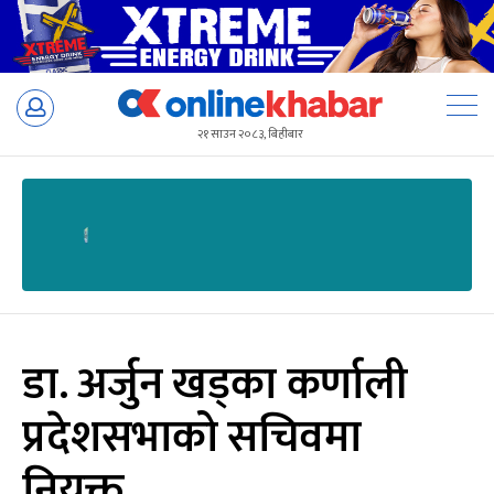
Skip
to
२१ साउन २०८३, बिहीबार
content
डा. अर्जुन खड्का कर्णाली
प्रदेशसभाको सचिवमा
नियुक्त