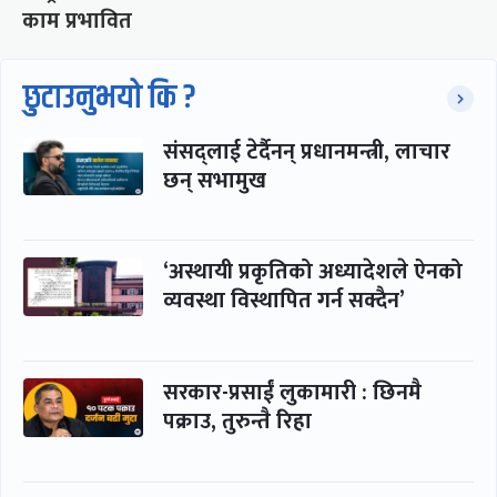
काम प्रभावित
छुटाउनुभयो कि ?
संसद्लाई टेर्दैनन् प्रधानमन्त्री, लाचार
छन् सभामुख
‘अस्थायी प्रकृतिको अध्यादेशले ऐनको
व्यवस्था विस्थापित गर्न सक्दैन’
सरकार-प्रसाईं लुकामारी : छिनमै
पक्राउ, तुरुन्तै रिहा