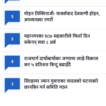
मोहन तिम्सिनाजी- मार्क्सवाद देववाणी होइन,
५
अपव्याख्या नगरौं
महानगरका १८७ सहकारीले फिर्ता दिन
५
सकेनन् सवा ८ अर्ब
राजमार्ग दायाँबायाँका जग्गामा लाग्ने विकास
४
कर ५ प्रतिशत बिन्दु बढाइँदै
सिरहामा ज्यान गुमाएका यादवको घटनाबारे
३
छानबिन गर्न समिति गठन