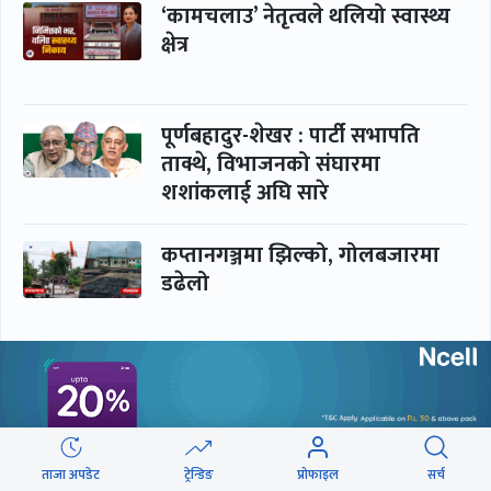
‘कामचलाउ’ नेतृत्वले थलियो स्वास्थ्य
क्षेत्र
पूर्णबहादुर-शेखर : पार्टी सभापति
ताक्थे, विभाजनको संघारमा
शशांकलाई अघि सारे
कप्तानगञ्जमा झिल्को, गोलबजारमा
डढेलो
आकस्मिक कक्ष चिकित्सकमाथि
हातपातको ‘हटस्पट’
ताजा अपडेट
ट्रेन्डिङ
प्रोफाइल
सर्च