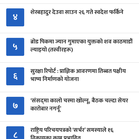
शेरबहादुर देउवा साउन २६ गते स्वदेश फर्किने
४
ब्रोड पिकमा ज्यान गुमाएका युक्तको शव काठमाडौं
५
ल्याइयो (तस्वीरहरू)
सुरक्षा रिपोर्ट : प्राज्ञिक आवरणमा तिब्बत पक्षीय
६
भाष्य निर्माणको योजना
‘संसद्‍मा कालो चस्मा खोल्नू, बैठक चल्दा सेयर
७
कारोबार नगर्नू’
राष्ट्रिय परिचयपत्रको ‘सर्भर’ समस्याले १६
८
निकायका काम प्रभावित