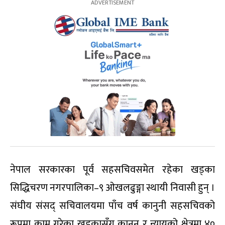
नेपाल सरकारका पूर्व सहसचिवसमेत रहेका खड्का
सिद्धिचरण नगरपालिका–९ ओखलढुङ्गा स्थायी निवासी हुन् ।
संघीय संसद् सचिवालयमा पाँच वर्ष कानुनी सहसचिवको
रूपमा काम गरेका खड्कासँग कानुन र न्यायको क्षेत्रमा ४०